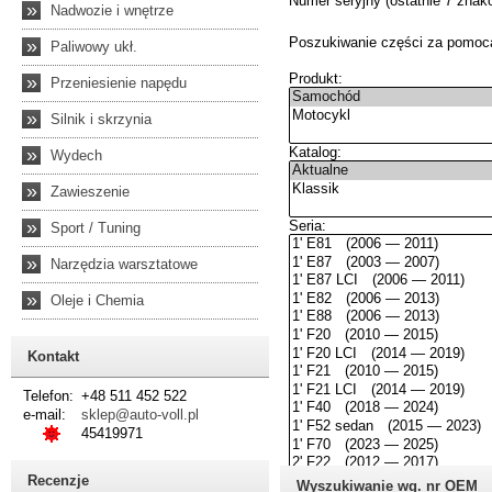
»
Nadwozie i wnętrze
»
Paliwowy ukł.
»
Przeniesienie napędu
»
Silnik i skrzynia
»
Wydech
»
Zawieszenie
»
Sport / Tuning
»
Narzędzia warsztatowe
»
Oleje i Chemia
Kontakt
Telefon:
+48 511 452 522
e-mail:
sklep@auto-voll.pl
45419971
Recenzje
Wyszukiwanie wg. nr OEM