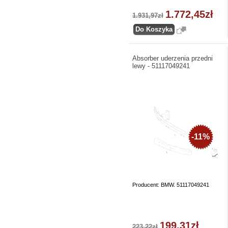
1.772,45zł
1.931,97zł
Absorber uderzenia przedni
lewy - 51117049241
-11%
Producent: BMW. 51117049241
199,31zł
223,22zł