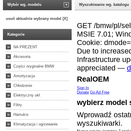
Wybór wg. modelu
+
Wyszukiwanie wg. katalogu
usuń aktualnie wybrany model [X]
Kategorie
»
NA PREZENT
»
Akcesoria
»
Części oryginalne BMW
»
Amortyzacja
»
Chłodzenie
»
Elektryczny ukł.
»
Filtry
»
Hamulce
»
Klimatyzacja i ogrzewanie