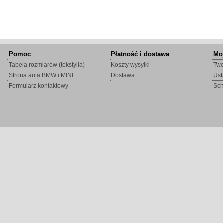
Pomoc
Płatność i dostawa
Mo
Tabela rozmiarów (tekstylia)
Koszty wysyłki
Two
Strona auta BMW i MINI
Dostawa
Ust
Formularz kontaktowy
Sc