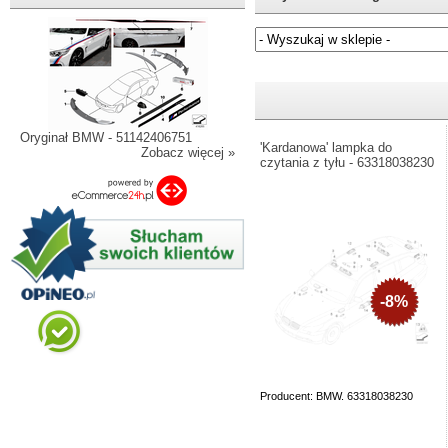
Jeżeli nie znasz numeru częśc
Oryginał BMW - 51142406751
'Kardanowa' lampka do
Zobacz więcej »
czytania z tyłu - 63318038230
-8%
Producent: BMW. 63318038230