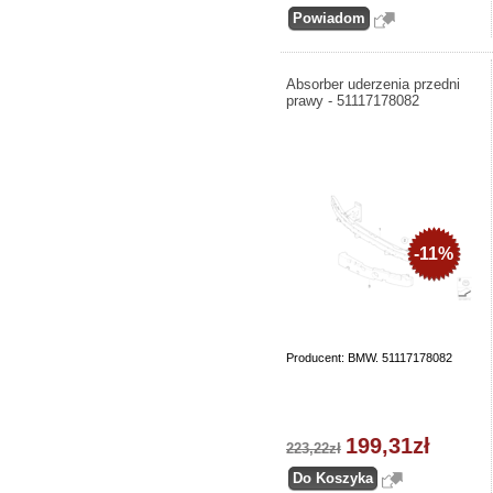
Absorber uderzenia przedni
prawy - 51117178082
-11%
Producent: BMW. 51117178082
199,31zł
223,22zł