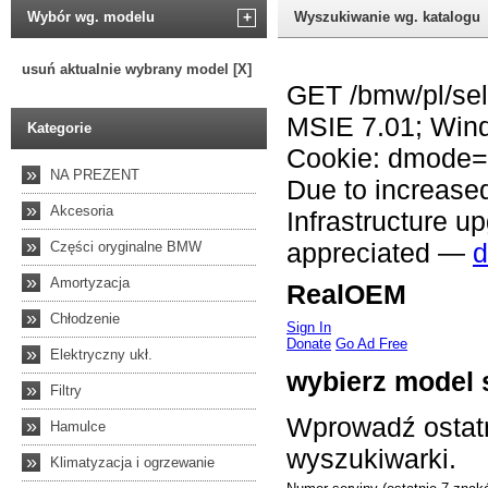
Wybór wg. modelu
+
Wyszukiwanie wg. katalogu
usuń aktualnie wybrany model [X]
Kategorie
»
NA PREZENT
»
Akcesoria
»
Części oryginalne BMW
»
Amortyzacja
»
Chłodzenie
»
Elektryczny ukł.
»
Filtry
»
Hamulce
»
Klimatyzacja i ogrzewanie