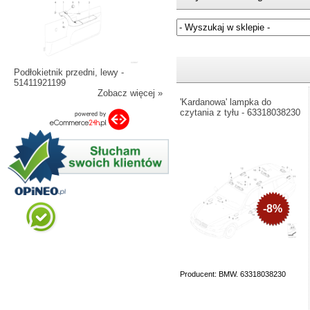
Jeżeli nie znasz numeru częśc
Podłokietnik przedni, lewy -
51411921199
Zobacz więcej »
'Kardanowa' lampka do
czytania z tyłu - 63318038230
-8%
Producent: BMW. 63318038230