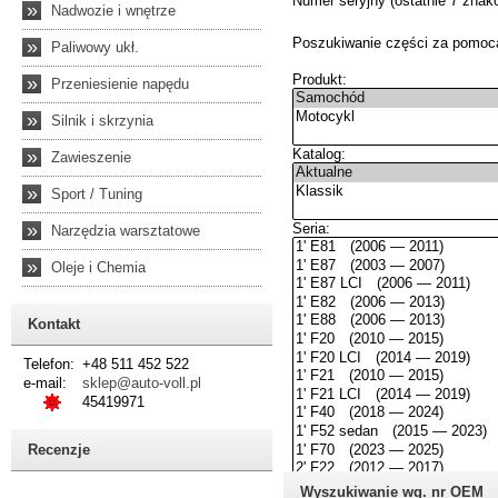
»
Nadwozie i wnętrze
»
Paliwowy ukł.
»
Przeniesienie napędu
»
Silnik i skrzynia
»
Zawieszenie
»
Sport / Tuning
»
Narzędzia warsztatowe
»
Oleje i Chemia
Kontakt
Telefon:
+48 511 452 522
e-mail:
sklep@auto-voll.pl
45419971
Recenzje
Wyszukiwanie wg. nr OEM