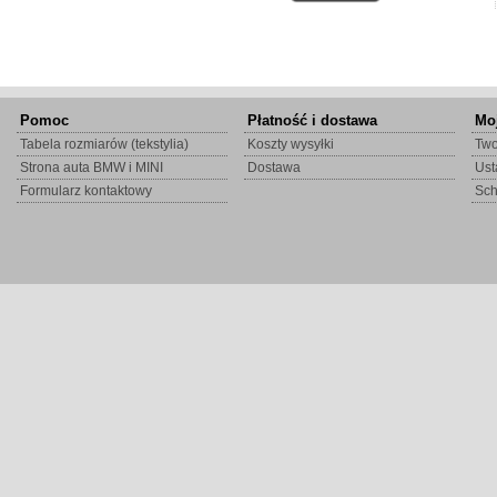
Pomoc
Płatność i dostawa
Mo
Tabela rozmiarów (tekstylia)
Koszty wysyłki
Two
Strona auta BMW i MINI
Dostawa
Ust
Formularz kontaktowy
Sc