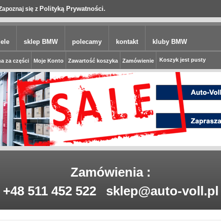
Polityką Prywatności.
Zapoznaj się z
ele
sklep BMW
polecamy
kontakt
kluby BMW
Koszyk jest pusty
a za części
Moje Konto
Zawartość koszyka
Zamówienie
Zamówienia :
+48 511 452 522
sklep@auto-voll.pl