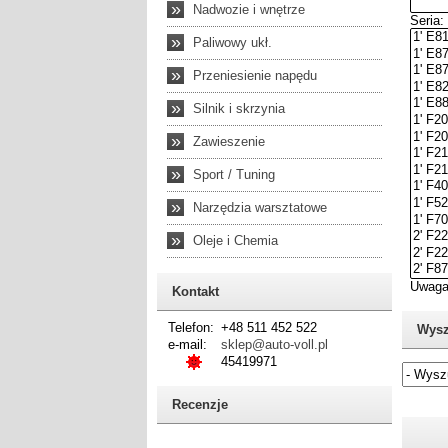
»
Nadwozie i wnętrze
»
Paliwowy ukł.
»
Przeniesienie napędu
»
Silnik i skrzynia
»
Zawieszenie
»
Sport / Tuning
»
Narzędzia warsztatowe
»
Oleje i Chemia
Kontakt
Telefon:
+48 511 452 522
Wysz
e-mail:
sklep@auto-voll.pl
45419971
Recenzje
Jeżel