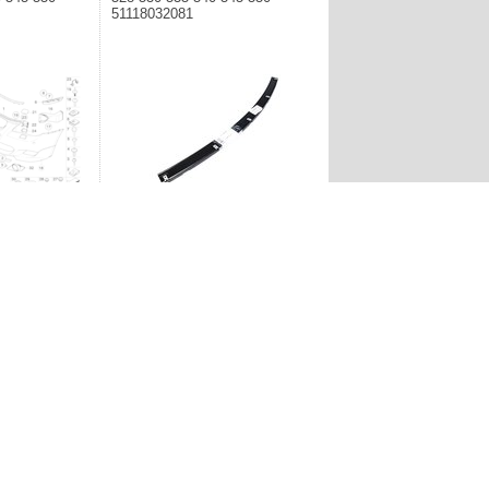
51118032081
dapter zderzaka
Producent: BMW. Adapter zderzaka
E61 520 523 525
M przód BMW E60 E61 520 523 525
5 550 -
528 530 535 540 545 550 -
51118032081
Lokalizacja : S
93,48zł
1
2
3
4
5
»