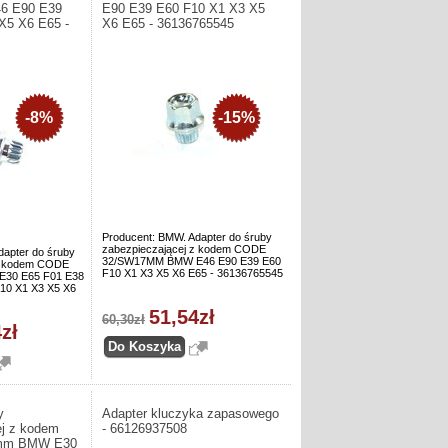
46 E90 E39
E90 E39 E60 F10 X1 X3 X5
X5 X6 E65 -
X6 E65 - 36136765545
-8%
-15%
Producent: BMW. Adapter do śruby
zabezpieczającej z kodem CODE
dapter do śruby
32/SW17MM BMW E46 E90 E39 E60
 z kodem CODE
F10 X1 X3 X5 X6 E65 - 36136765545
30 E65 F01 E38
10 X1 X3 X5 X6
51,54zł
60,30zł
zł
y
Adapter kluczyka zapasowego
ej z kodem
- 66126937508
mm BMW E30