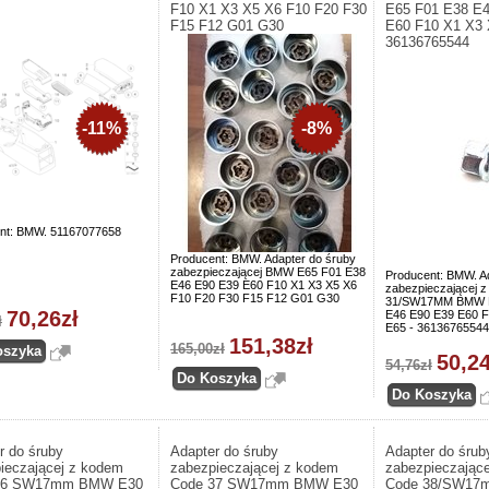
F10 X1 X3 X5 X6 F10 F20 F30
E65 F01 E38 E
F15 F12 G01 G30
E60 F10 X1 X3 
36136765544
-11%
-8%
nt: BMW. 51167077658
Producent: BMW. Adapter do śruby
zabezpieczającej BMW E65 F01 E38
Producent: BMW. A
E46 E90 E39 E60 F10 X1 X3 X5 X6
zabezpieczającej
F10 F20 F30 F15 F12 G01 G30
31/SW17MM BMW E
70,26zł
E46 E90 E39 E60 F
ł
E65 - 36136765544
151,38zł
165,00zł
50,24
54,76zł
r do śruby
Adapter do śruby
Adapter do śrub
ieczającej z kodem
zabezpieczającej z kodem
zabezpieczając
36 SW17mm BMW E30
Code 37 SW17mm BMW E30
Code 38/SW17