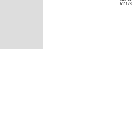
511178
Produce
mocowan
BMW E60
535 540
83,64z