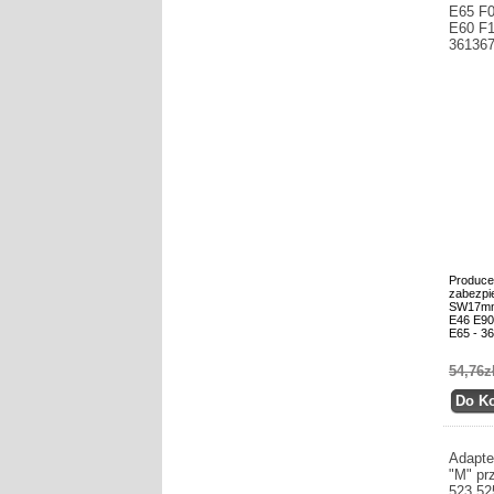
E65 F0
E60 F1
36136
Produce
zabezpi
SW17mm
E46 E90
E65 - 3
54,76z
Adapte
"M" p
523 52