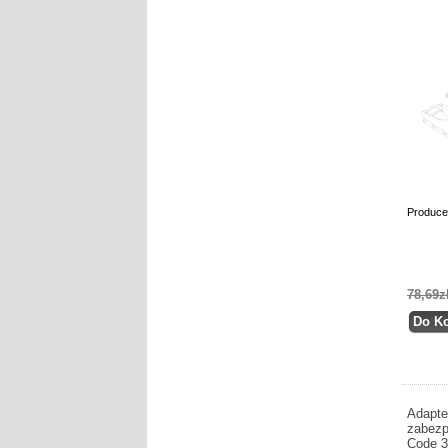
Produce
78,69z
Adapte
zabezp
Code 