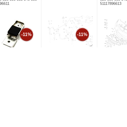
96611
51117896613
-11%
-11%
Producent: BMW. 64509117129
nt: BMW. Adapter
Producent: BMW. A
ie zderzaka "M" przód
M przód BMW E60 
 E61 520 523 525 528 530
528 530 535 540 54
 550 - 51117896611
51117896613
856,65zł
959,44zł
74,68zł
Na zamówienie
ł