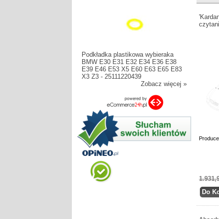
'Karda
czytan
Podkładka plastikowa wybieraka
BMW E30 E31 E32 E34 E36 E38
E39 E46 E53 X5 E60 E63 E65 E83
X3 Z3 - 25111220439
Zobacz więcej »
Produce
1.931,