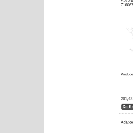
Absorb
71606
Produce
201,42
Adapte