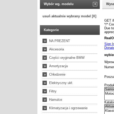
Wybór wg. modelu
+
Wysz
usuń aktualnie wybrany model [X]
Kategorie
»
NA PREZENT
»
Akcesoria
»
Części oryginalne BMW
»
Amortyzacja
»
Chłodzenie
»
Elektryczny ukł.
»
Filtry
»
Hamulce
»
Klimatyzacja i ogrzewanie