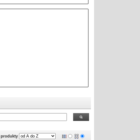
 RealOEM.com
.
j produkty