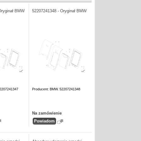
Oryginał BMW
52207241348 - Oryginał BMW
52207241347
Producent: BMW. 52207241348
Na zamówienie