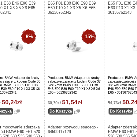
1 E38 E46 E90 E39
E65 F01 E38 E46 E90 E39
E65 F01 E38 E
0 X1 X3 X5 X6 E65 -
E60 F10 X1 X3 X5 X6 E65 -
E60 F10 X1 X3 
762341
36136762342
36136762343
-8%
-15%
nt: BMW. Adapter do śruby
Producent: BMW. Adapter do śruby
Producent: BMW. A
eczającej z kodem Code 36
zabezpieczającej z kodem Code 37
zabezpieczającej 
 BMW E30 E65 F01 E38
SW17mm BMW E30 E65 F01 E38
38/SW17mm BMW E
 E39 E60 F10 X1 X3 X5 X6
E46 E90 E39 E60 F10 X1 X3 X5 X6
E46 E90 E39 E60 F
6136762341
E65 - 36136762342
E65 - 36136762343
50,24zł
51,54zł
50,24
ł
60,30zł
54,76zł
r mocowanie zderzaka
Adapter przewodu ssącego -
Adapter zderza
rzód BMW E60 E61 520
64509117129
BMW E60 E61 5
5 528 530 535 540 550 -
528 530 535 540