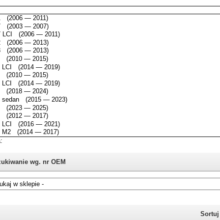
ukiwanie wg. nr OEM
i nie znasz numeru części z oryginału BMW, możesz skorzystać z
katalogu
Sortu