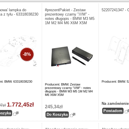
nowa' lampka do
#prezentPakiet - Zestaw
52207241347 - 
ia z tyłu - 63318038230
prezentowy czarny "///M" -
notes długopis - BMW M3 M5
1M M2 M4 M6 X6M X5M
-8%
nt: BMW. 63318038230
Producent: BMW. 
Producent: BMW. Zestaw
prezentowy czarny "///M" - notes
długopis - BMW M3 M5 1M M2 M4
M6 X6M X5M
1.772,45zł
Na zamówienie
97zł
245,34zł