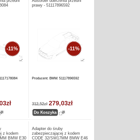
nia przedni
Absorber uderzenia przedni
78084
prawy - 51117896592
-11%
-11%
51117178084
Producent: BMW. 51117896592
03zł
279,03zł
312,52zł
y
Adapter do śruby
ej z kodem
zabezpieczającej z kodem
7MM BMW E30
CODE 32/SW17MM BMW E46