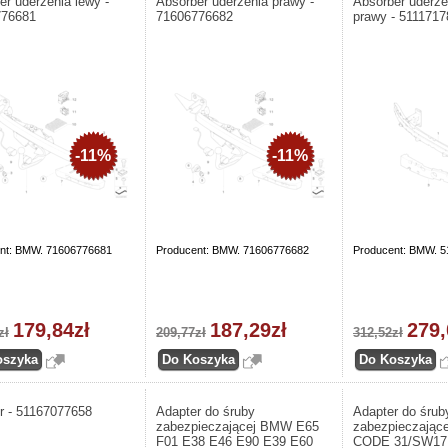
er uderzenia lewy -
Absorber uderzenia prawy -
Absorber uderze
776681
71606776682
prawy - 511171
-11%
-11%
nt: BMW. 71606776681
Producent: BMW. 71606776682
Producent: BMW. 
179,84zł
187,29zł
279,
zł
209,77zł
312,52zł
r - 51167077658
Adapter do śruby
Adapter do śrub
zabezpieczającej BMW E65
zabezpieczając
F01 E38 E46 E90 E39 E60
CODE 31/SW1