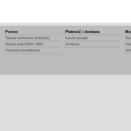
Pomoc
Płatność i dostawa
Mo
Tabela rozmiarów (tekstylia)
Koszty wysyłki
Two
Strona auta BMW i MINI
Dostawa
Ust
Formularz kontaktowy
Sc