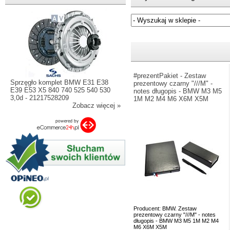
Jeżeli nie znasz numeru częśc
#prezentPakiet - Zestaw
Sprzęgło komplet BMW E31 E38
prezentowy czarny "///M" -
E39 E53 X5 840 740 525 540 530
notes długopis - BMW M3 M5
3,0d - 21217528209
1M M2 M4 M6 X6M X5M
Zobacz więcej »
Producent: BMW. Zestaw
prezentowy czarny "///M" - notes
długopis - BMW M3 M5 1M M2 M4
M6 X6M X5M