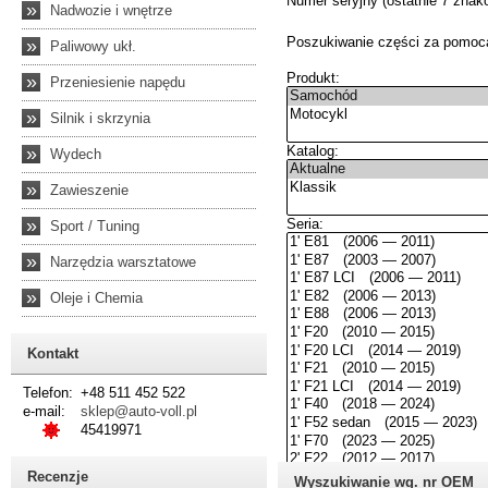
»
Nadwozie i wnętrze
»
Paliwowy ukł.
»
Przeniesienie napędu
»
Silnik i skrzynia
»
Wydech
»
Zawieszenie
»
Sport / Tuning
»
Narzędzia warsztatowe
»
Oleje i Chemia
Kontakt
Telefon:
+48 511 452 522
e-mail:
sklep@auto-voll.pl
45419971
Recenzje
Wyszukiwanie wg. nr OEM