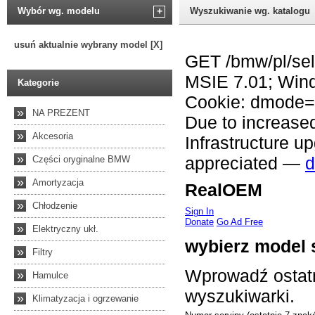
Wybór wg. modelu
+
Wyszukiwanie wg. katalogu
usuń aktualnie wybrany model [X]
Kategorie
»
NA PREZENT
»
Akcesoria
»
Części oryginalne BMW
»
Amortyzacja
»
Chłodzenie
»
Elektryczny ukł.
»
Filtry
»
Hamulce
»
Klimatyzacja i ogrzewanie