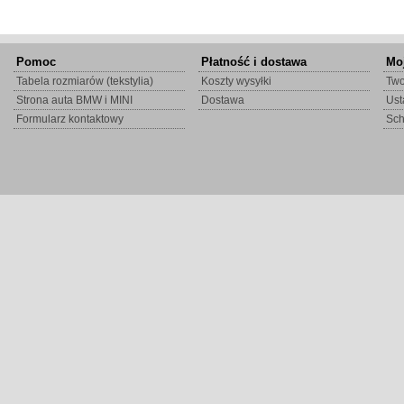
Pomoc
Płatność i dostawa
Mo
Tabela rozmiarów (tekstylia)
Koszty wysyłki
Two
Strona auta BMW i MINI
Dostawa
Ust
Formularz kontaktowy
Sc