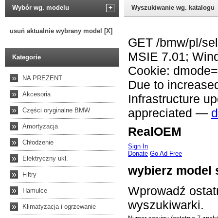
Wybór wg. modelu
+
Wyszukiwanie wg. katalogu
usuń aktualnie wybrany model [X]
Kategorie
»
NA PREZENT
»
Akcesoria
»
Części oryginalne BMW
»
Amortyzacja
»
Chłodzenie
»
Elektryczny ukł.
»
Filtry
»
Hamulce
»
Klimatyzacja i ogrzewanie