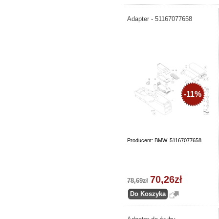
Adapter - 51167077658
-11%
Producent: BMW. 51167077658
70,26zł
78,69zł