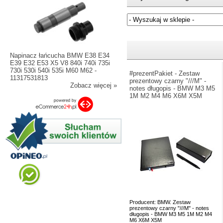
Jeżeli nie znasz numeru częśc
Napinacz łańcucha BMW E38 E34
E39 E32 E53 X5 V8 840i 740i 735i
730i 530i 540i 535i M60 M62 -
#prezentPakiet - Zestaw
11317531813
prezentowy czarny "///M" -
Zobacz więcej »
notes długopis - BMW M3 M5
1M M2 M4 M6 X6M X5M
Producent: BMW. Zestaw
prezentowy czarny "///M" - notes
długopis - BMW M3 M5 1M M2 M4
M6 X6M X5M