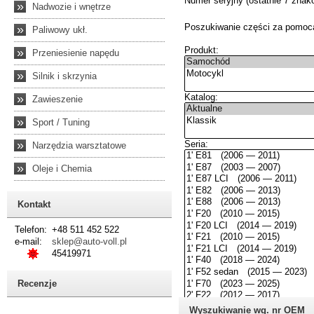
»
Nadwozie i wnętrze
»
Paliwowy ukł.
»
Przeniesienie napędu
»
Silnik i skrzynia
»
Zawieszenie
»
Sport / Tuning
»
Narzędzia warsztatowe
»
Oleje i Chemia
Kontakt
Telefon:
+48 511 452 522
e-mail:
sklep@auto-voll.pl
45419971
Recenzje
Wyszukiwanie wg. nr OEM