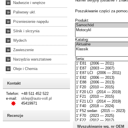
»
Nadwozie i wnętrze
»
Paliwowy ukł.
»
Przeniesienie napędu
»
Silnik i skrzynia
»
Wydech
»
Zawieszenie
»
Narzędzia warsztatowe
»
Oleje i Chemia
Kontakt
Telefon:
+48 511 452 522
e-mail:
sklep@auto-voll.pl
45419971
Recenzje
Wyszukiwanie wg. nr OEM