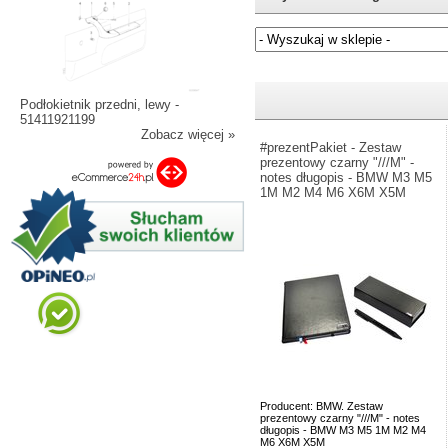
Jeżeli nie znasz numeru częśc
Podłokietnik przedni, lewy -
51411921199
Zobacz więcej »
#prezentPakiet - Zestaw
prezentowy czarny "///M" -
notes długopis - BMW M3 M5
1M M2 M4 M6 X6M X5M
Producent: BMW. Zestaw
prezentowy czarny "///M" - notes
długopis - BMW M3 M5 1M M2 M4
M6 X6M X5M