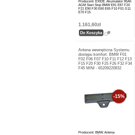
Producent: EXIDE. Akumulator 95Ah
AGM Start Stop BMW E81 E87 F20
F21 E90 F30 E60 E65 F10 F01 G11
E70 F15
1.161,60zł
Antena wewnętrzna Systemu
dostępu komfort. BMW F01
F02 F06 F07 F10 F11 F12 F13
F15 F20 F30 F25 F26 F32 F34
F45 MINI - 65209220832
-15%
Producent: BMW. Antena