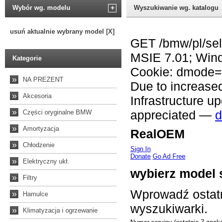
Wybór wg. modelu
+
Wyszukiwanie wg. katalogu
usuń aktualnie wybrany model [X]
Kategorie
»
NA PREZENT
»
Akcesoria
»
Części oryginalne BMW
»
Amortyzacja
»
Chłodzenie
»
Elektryczny ukł.
»
Filtry
»
Hamulce
»
Klimatyzacja i ogrzewanie