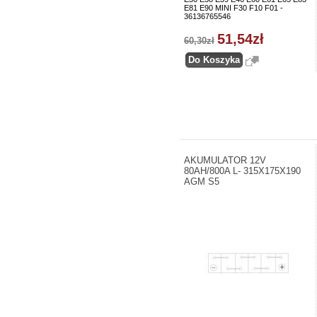
E81 E90 MINI F30 F10 F01 -
36136765546
51,54zł
60,30zł
AKUMULATOR 12V
80AH/800A L- 315X175X190
AGM S5