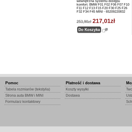
wewnętrzna Systemu dostępu
komfort. BMW F01 F02 F06 F07 F10
F11 F12 F13 F15 F20 F30 F25 F26
F32 F34 F45 MINI - 65209220832
217,01zł
253,90zł
Pomoc
Płatność i dostawa
Mo
Tabela rozmiarów (tekstylia)
Koszty wysyłki
Two
Strona auta BMW i MINI
Dostawa
Ust
Formularz kontaktowy
Sc