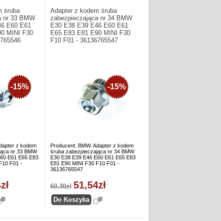
m śruba
Adapter z kodem śruba
a nr 33 BMW
zabezpieczająca nr 34 BMW
46 E60 E61
E30 E38 E39 E46 E60 E61
0 MINI F30
E65 E83 E81 E90 MINI F30
6765546
F10 F01 - 36136765547
-15%
-15%
dapter z kodem
Producent: BMW. Adapter z kodem
jąca nr 33 BMW
śruba zabezpieczająca nr 34 BMW
60 E61 E65 E83
E30 E38 E39 E46 E60 E61 E65 E83
F10 F01 -
E81 E90 MINI F30 F10 F01 -
36136765547
zł
51,54zł
60,30zł