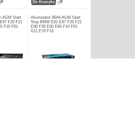
h AGM Start
Akumulator 95Ah AGM Start
E87 F20 F21
Stop BMW E81 E87 F20 F21
5 F10 F01
E90 F30 E60 E65 F10 F01
G11 E70 F15
AR. Akumulator
Producent: EXIDE. Akumulator 95Ah
top BMW E81 E87
AGM Start Stop BMW E81 E87 F20
60 E65 F10 F01
F21 E90 F30 E60 E65 F10 F01 G11
E70 F15
1.161,60zł