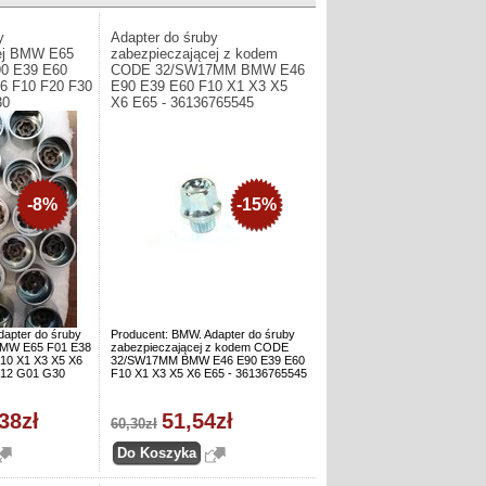
y
Adapter do śruby
cej BMW E65
zabezpieczającej z kodem
90 E39 E60
CODE 32/SW17MM BMW E46
6 F10 F20 F30
E90 E39 E60 F10 X1 X3 X5
30
X6 E65 - 36136765545
-8%
-15%
dapter do śruby
Producent: BMW. Adapter do śruby
 BMW E65 F01 E38
zabezpieczającej z kodem CODE
10 X1 X3 X5 X6
32/SW17MM BMW E46 E90 E39 E60
F12 G01 G30
F10 X1 X3 X5 X6 E65 - 36136765545
38zł
51,54zł
60,30zł