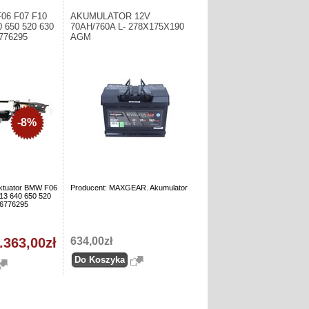
F06 F07 F10
AKUMULATOR 12V
0 650 520 630
70AH/760A L- 278X175X190
6776295
AGM
-8%
ktuator BMW F06
Producent: MAXGEAR. Akumulator
13 640 650 520
46776295
.363,00zł
634,00zł