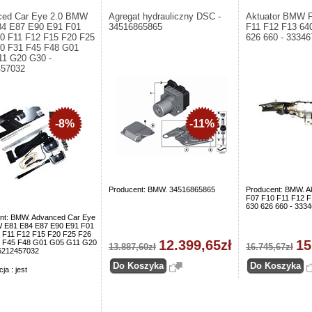
ced Car Eye 2.0 BMW
Agregat hydrauliczny DSC -
Aktuator BMW 
4 E87 E90 E91 F01
34516865865
F11 F12 F13 64
0 F11 F12 F15 F20 F25
626 660 - 3334
0 F31 F45 F48 G01
1 G20 G30 -
457032
-8%
-11%
Producent: BMW. 34516865865
Producent: BMW. A
F07 F10 F11 F12 F
630 626 660 - 333
nt: BMW. Advanced Car Eye
 E81 E84 E87 E90 E91 F01
 F11 F12 F15 F20 F25 F26
12.399,65zł
15
 F45 F48 G01 G05 G11 G20
13.887,60zł
16.745,67zł
6212457032
ja : jest