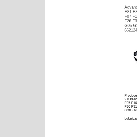
Advan
E81 E8
F07 F1
F26 F3
G05 G1
66212
Produce
2.0 BMW
F07 F10
F30 F31
G30 - 6
Lokalizac