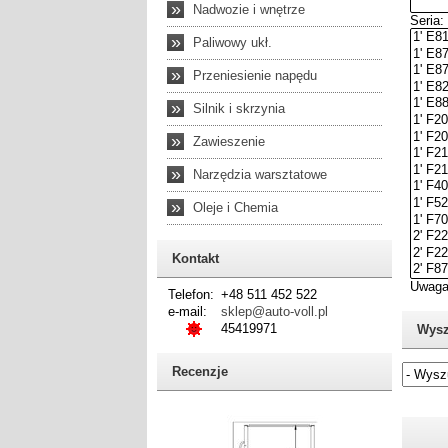
»
Nadwozie i wnętrze
»
Paliwowy ukł.
»
Przeniesienie napędu
»
Silnik i skrzynia
»
Zawieszenie
»
Narzędzia warsztatowe
»
Oleje i Chemia
Kontakt
Telefon:
+48 511 452 522
e-mail:
sklep@auto-voll.pl
45419971
Wysz
Recenzje
Jeżel