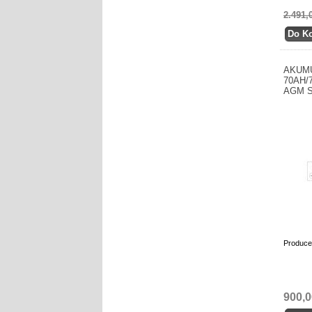
2.491,
AKUM
70AH/
AGM 
Produce
900,0