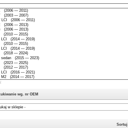
ukiwanie wg. nr OEM
i nie znasz numeru części z oryginału BMW, możesz skorzystać z
katalogu
Sortu