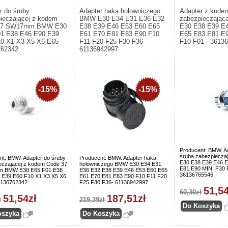
r do śruby
Adapter haka holowniczego
Adapter z kode
ieczającej z kodem
BMW E30 E34 E31 E36 E32
zabezpieczając
37 SW17mm BMW E30
E38 E39 E46 E53 E60 E65
E30 E38 E39 E
1 E38 E46 E90 E39
E61 E70 E81 E83 E90 F10
E65 E83 E81 E9
0 X1 X3 X5 X6 E65 -
F11 F20 F25 F30 F36-
F10 F01 - 3613
762342
61136942997
-15%
-15%
Producent: BMW. A
śruba zabezpiecza
nt: BMW. Adapter do śruby
Producent: BMW. Adapter haka
E30 E38 E39 E46 E
eczającej z kodem Code 37
holowniczego BMW E30 E34 E31
E81 E90 MINI F30 
 BMW E30 E65 F01 E38
E36 E32 E38 E39 E46 E53 E60 E65
36136765546
 E39 E60 F10 X1 X3 X5 X6
E61 E70 E81 E83 E90 F10 F11 F20
6136762342
F25 F30 F36- 61136942997
51,54
60,30zł
51,54zł
187,51zł
ł
219,39zł