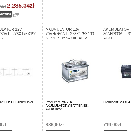
2.285,34zł
02zł
ULATOR 12V
AKUMULATOR 12V
AKUMULATOR 
760A L- 278X175X190
70AH/760A L- 278X175X190
80AH/800A L- 
S5
SILVER DYNAMIC AGM
AGM
nt: BOSCH. Akumulator
Producent: VARTA
Producent: MAXGE
AKUMULATORY/BATTERIES.
Akumulator
0zł
886,00zł
719,00zł