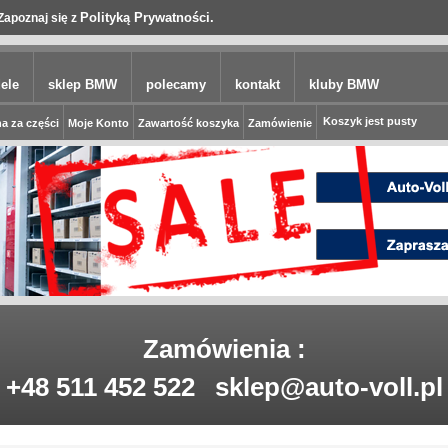
Polityką Prywatności.
Zapoznaj się z
ele
sklep BMW
polecamy
kontakt
kluby BMW
Koszyk jest pusty
a za części
Moje Konto
Zawartość koszyka
Zamówienie
Zamówienia :
+48 511 452 522
sklep@auto-voll.pl