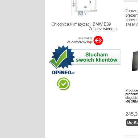
#preze
prezen
notes 
Chłodnica klimatyzacji BMW E39
1M M2
Zobacz więcej »
Produce
prezento
długopi
M6 X6M
245,3