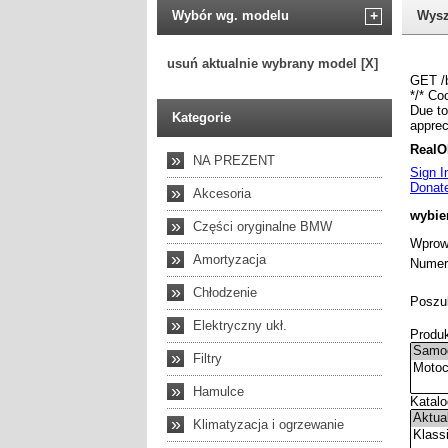
Wybór wg. modelu
+
Wysz
usuń aktualnie wybrany model [X]
Kategorie
»
NA PREZENT
»
Akcesoria
»
Części oryginalne BMW
»
Amortyzacja
»
Chłodzenie
»
Elektryczny ukł.
»
Filtry
»
Hamulce
»
Klimatyzacja i ogrzewanie