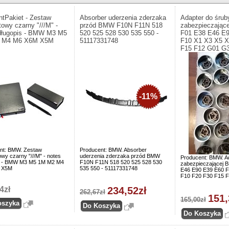
ntPakiet - Zestaw
Absorber uderzenia zderzaka
Adapter do śrub
towy czarny "///M" -
przód BMW F10N F11N 518
zabezpieczają
długopis - BMW M3 M5
520 525 528 530 535 550 -
F01 E38 E46 E
 M4 M6 X6M X5M
51117331748
F10 X1 X3 X5 X
F15 F12 G01 G
-11%
nt: BMW. Zestaw
Producent: BMW. Absorber
wy czarny "///M" - notes
uderzenia zderzaka przód BMW
Producent: BMW. A
s - BMW M3 M5 1M M2 M4
F10N F11N 518 520 525 528 530
zabezpieczającej
 X5M
535 550 - 51117331748
E46 E90 E39 E60 F
F10 F20 F30 F15 
4zł
234,52zł
262,67zł
151,
165,00zł