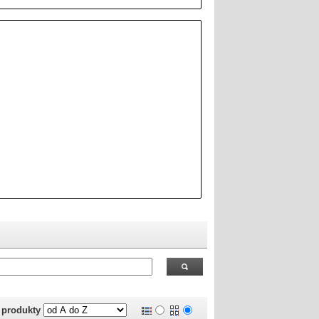
 RealOEM.com
.
j produkty