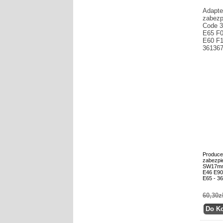
Adapte
zabezp
Code 
E65 F0
E60 F1
36136
Produce
zabezpi
SW17mm
E46 E90
E65 - 3
60,30z