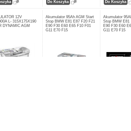
ULATOR 12V
Akumulator 95Ah AGM Start
Akumulator 95A
800A L- 315X175X190
Stop BMW E81 E87 F20 F21
Stop BMW E81 
R DYNAMIC AGM
E90 F30 E60 E65 F10 F01
E90 F30 E60 E6
G11 E70 F15
G11 E70 F15
nt: VARTA
Producent: BOSCH S5 Germany.
Producent: MAXGE
ATORY/BATTERIES.
Akumulator 95Ah AGM Start Stop
95Ah AGM Start S
tor
BMW E81 E87 F20 F21 E90 F30 E60
F20 F21 E90 F30 E
E65 F10 F01 G11 E70 F15
G11 E70 F15
,00zł
1.210,00zł
640,20zł