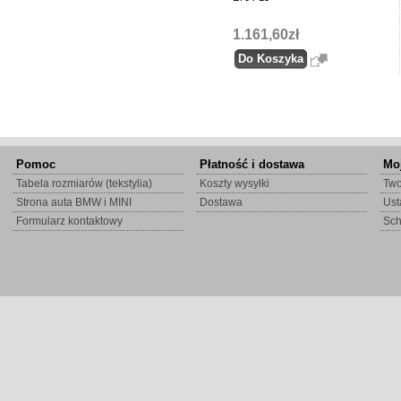
1.161,60zł
Pomoc
Płatność i dostawa
Mo
Tabela rozmiarów (tekstylia)
Koszty wysyłki
Two
Strona auta BMW i MINI
Dostawa
Ust
Formularz kontaktowy
Sc