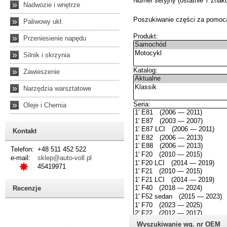
»
Nadwozie i wnętrze
»
Paliwowy ukł.
»
Przeniesienie napędu
»
Silnik i skrzynia
»
Zawieszenie
»
Narzędzia warsztatowe
»
Oleje i Chemia
Kontakt
Telefon:
+48 511 452 522
e-mail:
sklep@auto-voll.pl
45419971
Recenzje
Wyszukiwanie wg. nr OEM