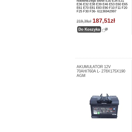
holowniczego BMW E30 E34 E31
E36 E32 E38 E39 E46 E53 E60 E65
E61 E70 E81 E83 E90 F10 F11 F20
F25 F30 F36- 61136942997
187,51zł
219,39zł
AKUMULATOR 12V
70AH/760A L- 278X175X190
AGM