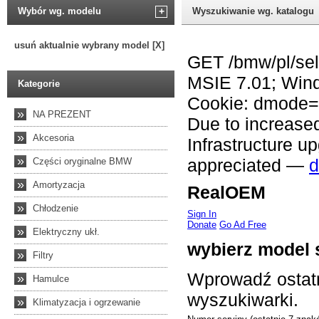
Wybór wg. modelu
+
Wyszukiwanie wg. katalogu
usuń aktualnie wybrany model [X]
Kategorie
»
NA PREZENT
»
Akcesoria
»
Części oryginalne BMW
»
Amortyzacja
»
Chłodzenie
»
Elektryczny ukł.
»
Filtry
»
Hamulce
»
Klimatyzacja i ogrzewanie