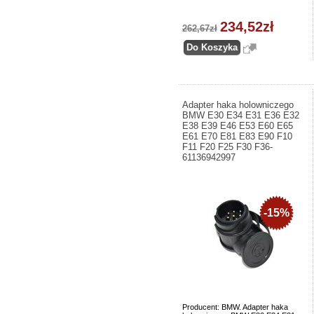
234,52zł
262,67zł
Adapter haka holowniczego
BMW E30 E34 E31 E36 E32
E38 E39 E46 E53 E60 E65
E61 E70 E81 E83 E90 F10
F11 F20 F25 F30 F36-
61136942997
-15%
Producent: BMW. Adapter haka