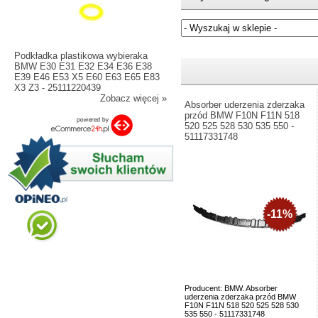
Jeżeli nie znasz numeru częśc
Podkładka plastikowa wybieraka
BMW E30 E31 E32 E34 E36 E38
E39 E46 E53 X5 E60 E63 E65 E83
X3 Z3 - 25111220439
Zobacz więcej »
Absorber uderzenia zderzaka
przód BMW F10N F11N 518
520 525 528 530 535 550 -
51117331748
-11%
Producent: BMW. Absorber
uderzenia zderzaka przód BMW
F10N F11N 518 520 525 528 530
535 550 - 51117331748