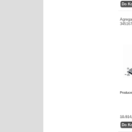
Agrega
34516
Produce
10.914