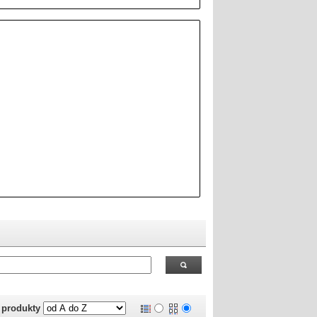
 RealOEM.com
.
j produkty