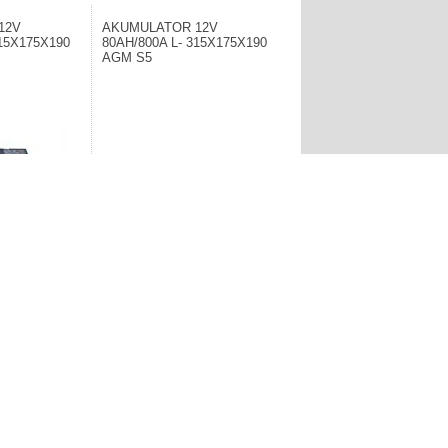
12V
AKUMULATOR 12V
315X175X190
80AH/800A L- 315X175X190
AGM S5
AR. Akumulator
Producent: BOSCH. Akumulator
1.057,10zł
1
2
3
4
5
»