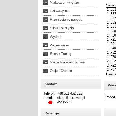
»
Nadwozie i wnętrze
»
Paliwowy ukł.
»
Przeniesienie napędu
»
Silnik i skrzynia
»
Wydech
»
Zawieszenie
»
Sport / Tuning
»
Narzędzia warsztatowe
»
Oleje i Chemia
Kontakt
Wysz
Telefon:
+48 511 452 522
e-mail:
sklep@auto-voll.pl
45419971
Jeżel
Recenzje