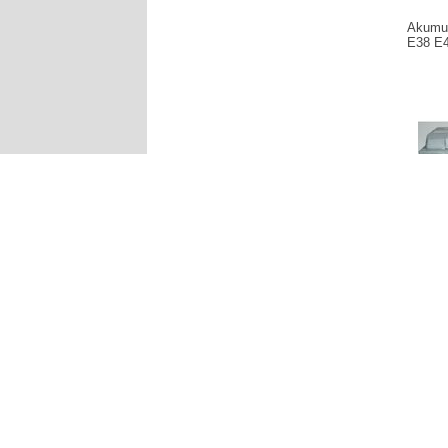
Akumu
E38 E
Produce
Akumula
799,0