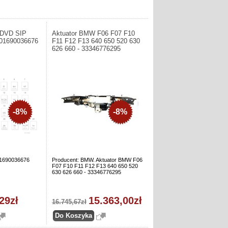
, DVD SIP
Aktuator BMW F06 F07 F10
 01690036676
F11 F12 F13 640 650 520 630
626 660 - 33346776295
-8%
-8%
01690036676
Producent: BMW. Aktuator BMW F06
F07 F10 F11 F12 F13 640 650 520
630 626 660 - 33346776295
29zł
15.363,00zł
16.745,67zł