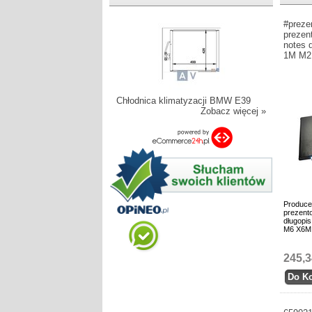
#preze
prezen
notes 
1M M2
Chłodnica klimatyzacji BMW E39
Zobacz więcej »
Produce
prezento
długopi
M6 X6M
245,3