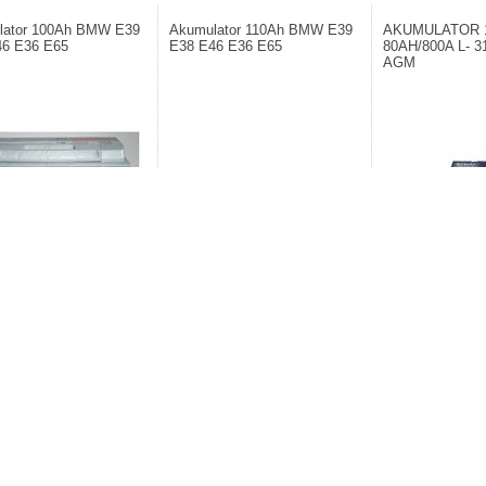
lator 100Ah BMW E39
Akumulator 110Ah BMW E39
AKUMULATOR 
46 E36 E65
E38 E46 E36 E65
80AH/800A L- 
AGM
nt: BOSCH S5 Germany.
Producent: QUAND. Akumulator
Producent: MAXGE
tor 100Ah dla BMW Diesla.
110Ah dla BMW Diesla.
0zł
501,73zł
719,00zł