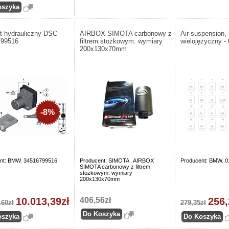
t hydrauliczny DSC -
AIRBOX SIMOTA carbonowy z
Air suspension
799516
filtrem stożkowym. wymiary
wielojęzyczny -
200x130x70mm
-8%
nt: BMW. 34516799516
Producent: SIMOTA . AIRBOX
Producent: BMW. 
SIMOTA carbonowy z filtrem
stożkowym. wymiary
200x130x70mm
10.013,39zł
406,56zł
256,
,60zł
279,35zł