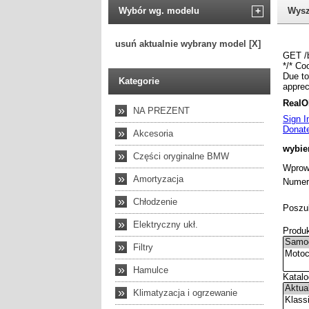
Wybór wg. modelu
+
Wysz
usuń aktualnie wybrany model [X]
Kategorie
»
NA PREZENT
»
Akcesoria
»
Części oryginalne BMW
»
Amortyzacja
»
Chłodzenie
»
Elektryczny ukł.
»
Filtry
»
Hamulce
»
Klimatyzacja i ogrzewanie