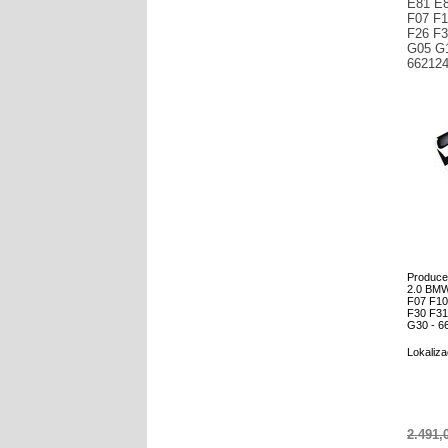
E81 E8
F07 F1
F26 F3
G05 G1
66212
Produce
2.0 BMW
F07 F10
F30 F31
G30 - 6
Lokalizac
2.491,