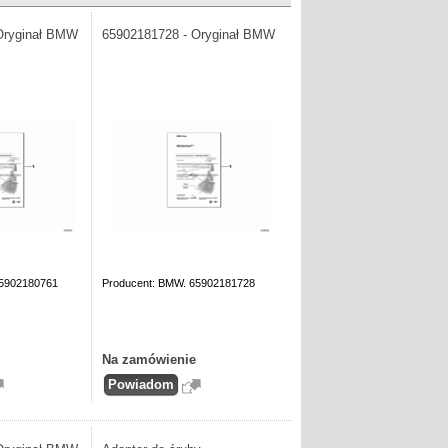
Oryginał BMW
65902181728 - Oryginał BMW
65902180761
Producent: BMW. 65902181728
Na zamówienie