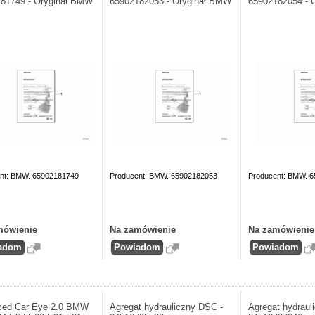
81749 - Oryginał BMW
65902182053 - Oryginał BMW
65902182054 - 
nt: BMW. 65902181749
Producent: BMW. 65902182053
Producent: BMW. 
mówienie
Na zamówienie
Na zamówienie
ced Car Eye 2.0 BMW
Agregat hydrauliczny DSC -
Agregat hydraul