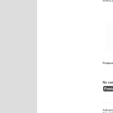
659021
Produce
Na za
Advan