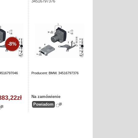
34516797376
-8%
34516797046
Producent: BMW. 34516797376
883,22zł
Na zamówienie