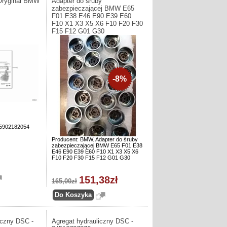
Oryginał BMW
Adapter do śruby
zabezpieczającej BMW E65
F01 E38 E46 E90 E39 E60
F10 X1 X3 X5 X6 F10 F20 F30
F15 F12 G01 G30
-8%
65902182054
Producent: BMW. Adapter do śruby
zabezpieczającej BMW E65 F01 E38
E46 E90 E39 E60 F10 X1 X3 X5 X6
F10 F20 F30 F15 F12 G01 G30
151,38zł
165,00zł
iczny DSC -
Agregat hydrauliczny DSC -