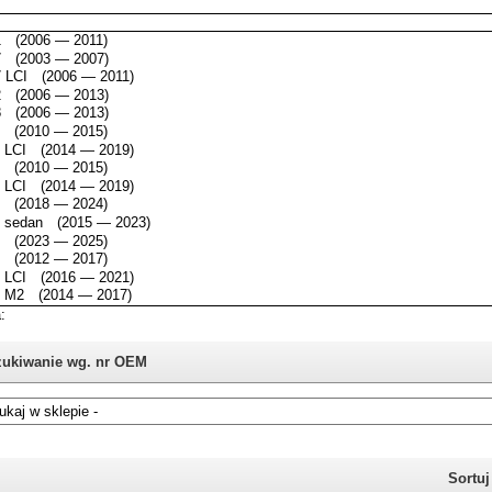
ukiwanie wg. nr OEM
i nie znasz numeru części z oryginału BMW, możesz skorzystać z
katalogu
Sortu