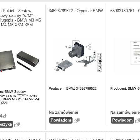
ntPakiet - Zestaw
34526799522 - Oryginał BMW
65902180761 - 
towy czarny "///M" -
długopis - BMW M3 M5
 M4 M6 X6M X5M
Producent: BMW. 34526799522
Producent: BMW. 
nt: BMW. Zestaw
wy czarny "///M" - notes
s - BMW M3 M5 1M M2 M4
 X5M
Na zamówienie
Na zamówienie
4zł