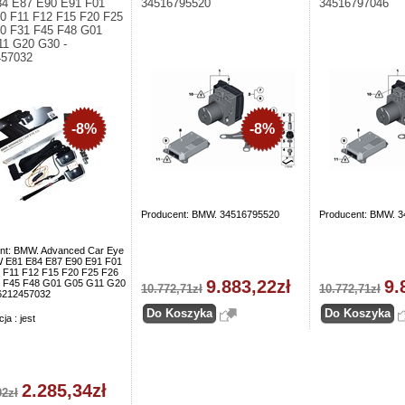
4 E87 E90 E91 F01
34516795520
34516797046
0 F11 F12 F15 F20 F25
0 F31 F45 F48 G01
1 G20 G30 -
457032
-8%
-8%
Producent: BMW. 34516795520
Producent: BMW. 
nt: BMW. Advanced Car Eye
 E81 E84 E87 E90 E91 F01
 F11 F12 F15 F20 F25 F26
9.883,22zł
9.
 F45 F48 G01 G05 G11 G20
10.772,71zł
10.772,71zł
6212457032
ja : jest
2.285,34zł
02zł