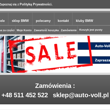
Polityką Prywatności.
Zapoznaj się z
ele
sklep BMW
polecamy
kontakt
kluby BMW
Koszyk jest pusty
a za części
Moje Konto
Zawartość koszyka
Zamówienie
Zamówienia :
+48 511 452 522
sklep@auto-voll.pl