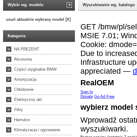
Wybór wg. modelu
+
Wyszukiwanie wg. katalogu
usuń aktualnie wybrany model [X]
Kategorie
»
NA PREZENT
»
Akcesoria
»
Części oryginalne BMW
»
Amortyzacja
»
Chłodzenie
»
Elektryczny ukł.
»
Filtry
»
Hamulce
»
Klimatyzacja i ogrzewanie