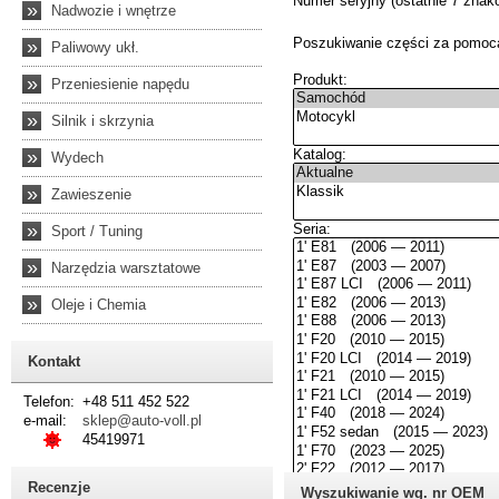
»
Nadwozie i wnętrze
»
Paliwowy ukł.
»
Przeniesienie napędu
»
Silnik i skrzynia
»
Wydech
»
Zawieszenie
»
Sport / Tuning
»
Narzędzia warsztatowe
»
Oleje i Chemia
Kontakt
Telefon:
+48 511 452 522
e-mail:
sklep@auto-voll.pl
45419971
Recenzje
Wyszukiwanie wg. nr OEM