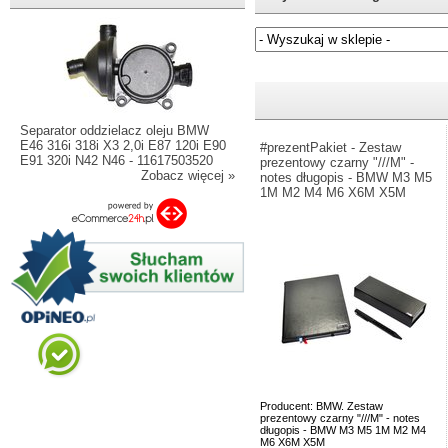
Jeżeli nie znasz numeru częśc
Separator oddzielacz oleju BMW
E46 316i 318i X3 2,0i E87 120i E90
#prezentPakiet - Zestaw
E91 320i N42 N46 - 11617503520
prezentowy czarny "///M" -
Zobacz więcej »
notes długopis - BMW M3 M5
1M M2 M4 M6 X6M X5M
Producent: BMW. Zestaw
prezentowy czarny "///M" - notes
długopis - BMW M3 M5 1M M2 M4
M6 X6M X5M