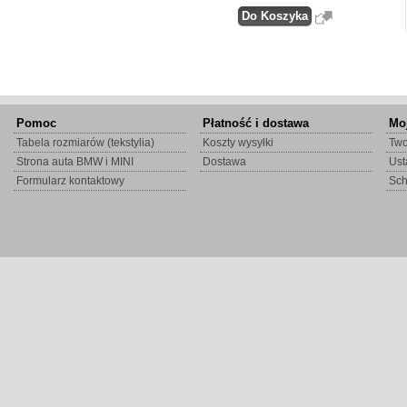
Pomoc
Płatność i dostawa
Mo
Tabela rozmiarów (tekstylia)
Koszty wysyłki
Two
Strona auta BMW i MINI
Dostawa
Ust
Formularz kontaktowy
Sc