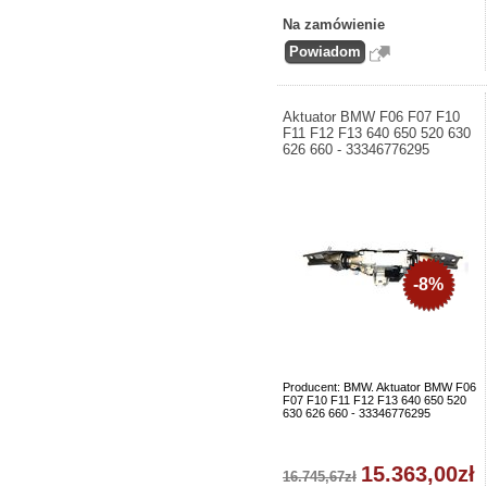
Na zamówienie
Aktuator BMW F06 F07 F10
F11 F12 F13 640 650 520 630
626 660 - 33346776295
-8%
Producent: BMW. Aktuator BMW F06
F07 F10 F11 F12 F13 640 650 520
630 626 660 - 33346776295
15.363,00zł
16.745,67zł