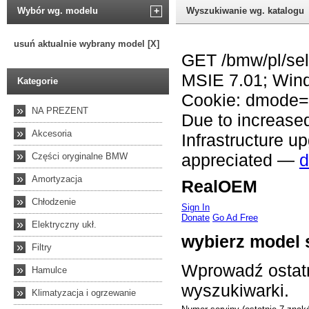
Wybór wg. modelu
+
Wyszukiwanie wg. katalogu
usuń aktualnie wybrany model [X]
Kategorie
»
NA PREZENT
»
Akcesoria
»
Części oryginalne BMW
»
Amortyzacja
»
Chłodzenie
»
Elektryczny ukł.
»
Filtry
»
Hamulce
»
Klimatyzacja i ogrzewanie