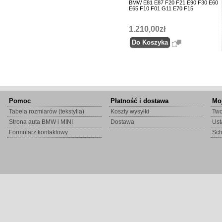
BMW E81 E87 F20 F21 E90 F30 E60
E65 F10 F01 G11 E70 F15
1.210,00zł
Pomoc
Płatność i dostawa
Mo
Tabela rozmiarów (tekstylia)
Koszty wysyłki
Two
Strona auta BMW i MINI
Dostawa
Ust
Formularz kontaktowy
Sc