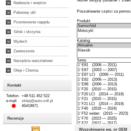
»
Nadwozie i wnętrze
»
Paliwowy ukł.
»
Przeniesienie napędu
»
Silnik i skrzynia
»
Wydech
»
Zawieszenie
»
Narzędzia warsztatowe
»
Oleje i Chemia
Kontakt
Telefon:
+48 511 452 522
e-mail:
sklep@auto-voll.pl
45419971
Recenzje
Wyszukiwanie wg. nr OEM