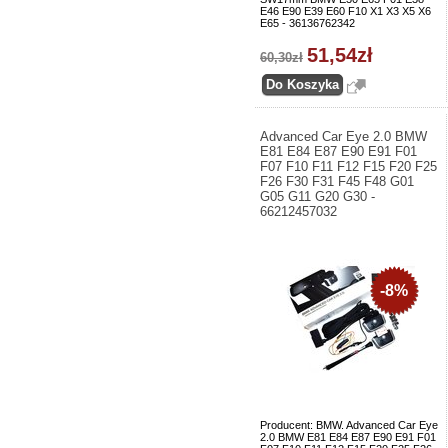
E46 E90 E39 E60 F10 X1 X3 X5 X6
E65 - 36136762342
51,54zł
60,30zł
Advanced Car Eye 2.0 BMW
E81 E84 E87 E90 E91 F01
F07 F10 F11 F12 F15 F20 F25
F26 F30 F31 F45 F48 G01
G05 G11 G20 G30 -
66212457032
-8%
Producent: BMW. Advanced Car Eye
2.0 BMW E81 E84 E87 E90 E91 F01