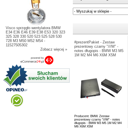
Jeżeli nie znasz numeru częśc
Visco sprzęgło wentylatora BMW
E34 E36 E46 E39 E38 E53 320 323
325 328 330 520 523 525 528 530
728 M3 M50 M52 M54 -
#prezentPakiet - Zestaw
11527505302
prezentowy czarny "///M" -
Zobacz więcej »
notes długopis - BMW M3 M5
1M M2 M4 M6 X6M X5M
Producent: BMW. Zestaw
prezentowy czarny "///M" - notes
długopis - BMW M3 M5 1M M2 M4
M6 X6M X5M