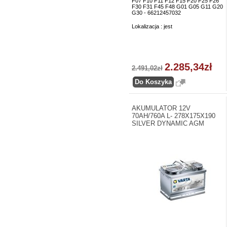
F07 F10 F11 F12 F15 F20 F25 F26
F30 F31 F45 F48 G01 G05 G11 G20
G30 - 66212457032
Lokalizacja : jest
2.285,34zł
2.491,02zł
AKUMULATOR 12V
70AH/760A L- 278X175X190
SILVER DYNAMIC AGM