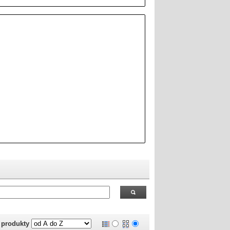
 RealOEM.com
.
j produkty