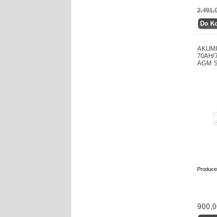
2.491,
AKUM
70AH/
AGM 
Produce
900,0