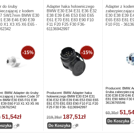
r do śruby
Adapter haka holowniczego
Adapter z kode
ieczającej z kodem
BMW E30 E34 E31 E36 E32
zabezpieczając
37 SW17mm BMW E30
E38 E39 E46 E53 E60 E65
E30 E38 E39 E
1 E38 E46 E90 E39
E61 E70 E81 E83 E90 F10
E65 E83 E81 E9
0 X1 X3 X5 X6 E65 -
F11 F20 F25 F30 F36-
F10 F01 - 3613
762342
61136942997
-15%
-15%
Producent: BMW. A
śruba zabezpiecza
nt: BMW. Adapter do śruby
Producent: BMW. Adapter haka
E30 E38 E39 E46 E
eczającej z kodem Code 37
holowniczego BMW E30 E34 E31
E81 E90 MINI F30 
 BMW E30 E65 F01 E38
E36 E32 E38 E39 E46 E53 E60 E65
36136765546
 E39 E60 F10 X1 X3 X5 X6
E61 E70 E81 E83 E90 F10 F11 F20
6136762342
F25 F30 F36- 61136942997
51,54
60,30zł
51,54zł
187,51zł
ł
219,39zł