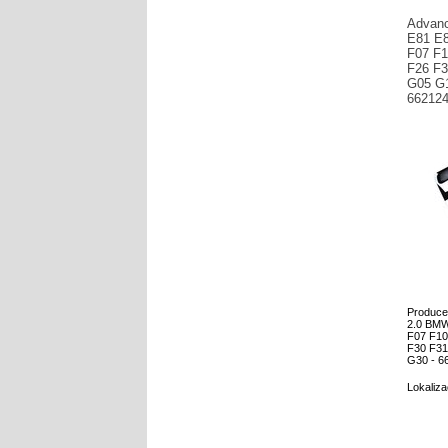
Advan
E81 E8
F07 F1
F26 F3
G05 G1
66212
Produce
2.0 BMW
F07 F10
F30 F31
G30 - 6
Lokalizac