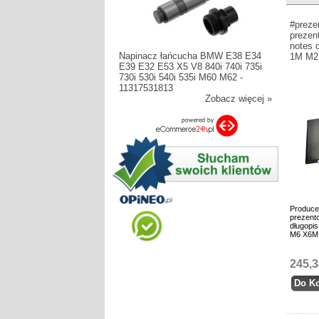
#preze
prezen
notes 
Napinacz łańcucha BMW E38 E34
1M M2
E39 E32 E53 X5 V8 840i 740i 735i
730i 530i 540i 535i M60 M62 -
11317531813
Zobacz więcej »
Produce
prezento
długopi
M6 X6M
245,3