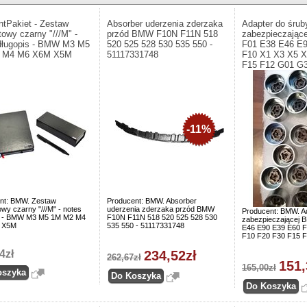
ntPakiet - Zestaw
Absorber uderzenia zderzaka
Adapter do śrub
towy czarny "///M" -
przód BMW F10N F11N 518
zabezpieczają
długopis - BMW M3 M5
520 525 528 530 535 550 -
F01 E38 E46 E
 M4 M6 X6M X5M
51117331748
F10 X1 X3 X5 X
F15 F12 G01 G
-11%
nt: BMW. Zestaw
Producent: BMW. Absorber
wy czarny "///M" - notes
uderzenia zderzaka przód BMW
Producent: BMW. A
s - BMW M3 M5 1M M2 M4
F10N F11N 518 520 525 528 530
zabezpieczającej
 X5M
535 550 - 51117331748
E46 E90 E39 E60 F
F10 F20 F30 F15 
4zł
234,52zł
262,67zł
151,
165,00zł