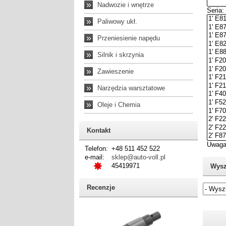
»
Nadwozie i wnętrze
»
Paliwowy ukł.
»
Przeniesienie napędu
»
Silnik i skrzynia
»
Zawieszenie
»
Narzędzia warsztatowe
»
Oleje i Chemia
Kontakt
Telefon:
+48 511 452 522
e-mail:
sklep@auto-voll.pl
45419971
Wysz
Recenzje
Jeżel