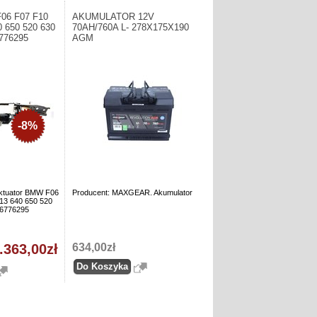
F06 F07 F10
AKUMULATOR 12V
0 650 520 630
70AH/760A L- 278X175X190
6776295
AGM
-8%
ktuator BMW F06
Producent: MAXGEAR. Akumulator
13 640 650 520
46776295
.363,00zł
634,00zł