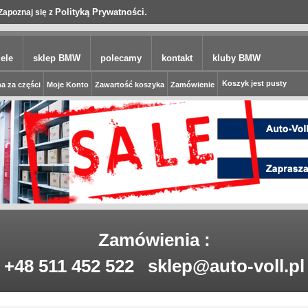
Polityką Prywatności.
Zapoznaj się z
ele
sklep BMW
polecamy
kontakt
kluby BMW
Koszyk jest pusty
a za części
Moje Konto
Zawartość koszyka
Zamówienie
Zamówienia :
+48 511 452 522
sklep@auto-voll.pl