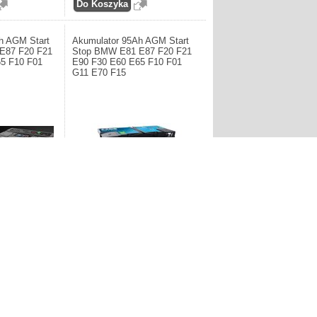
h AGM Start
Akumulator 95Ah AGM Start
E87 F20 F21
Stop BMW E81 E87 F20 F21
5 F10 F01
E90 F30 E60 E65 F10 F01
G11 E70 F15
AR. Akumulator
Producent: EXIDE. Akumulator 95Ah
top BMW E81 E87
AGM Start Stop BMW E81 E87 F20
60 E65 F10 F01
F21 E90 F30 E60 E65 F10 F01 G11
E70 F15
1.161,60zł