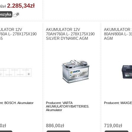
2.285,34zł
02zł
ULATOR 12V
AKUMULATOR 12V
AKUMULATOR 
760A L- 278X175X190
70AH/760A L- 278X175X190
80AH/800A L- 
S5
SILVER DYNAMIC AGM
AGM
nt: BOSCH. Akumulator
Producent: VARTA
Producent: MAXGE
AKUMULATORY/BATTERIES.
Akumulator
0zł
886,00zł
719,00zł