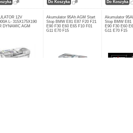
ULATOR 12V
Akumulator 95Ah AGM Start
Akumulator 95A
800A L- 315X175X190
Stop BMW E81 E87 F20 F21
Stop BMW E81 
R DYNAMIC AGM
E90 F30 E60 E65 F10 F01
E90 F30 E60 E6
G11 E70 F15
G11 E70 F15
nt: VARTA
Producent: BOSCH S5 Germany.
Producent: MAXGE
ATORY/BATTERIES.
Akumulator 95Ah AGM Start Stop
95Ah AGM Start S
tor
BMW E81 E87 F20 F21 E90 F30 E60
F20 F21 E90 F30 E
E65 F10 F01 G11 E70 F15
G11 E70 F15
,00zł
1.210,00zł
640,20zł