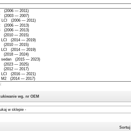
ukiwanie wg. nr OEM
i nie znasz numeru części z oryginału BMW, możesz skorzystać z
katalogu
Sortu