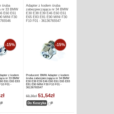
m śruba
Adapter z kodem śruba
a nr 33 BMW
zabezpieczająca nr 34 BMW
46 E60 E61
E30 E38 E39 E46 E60 E61
0 MINI F30
E65 E83 E81 E90 MINI F30
6765546
F10 F01 - 36136765547
-15%
-15%
dapter z kodem
Producent: BMW. Adapter z kodem
jąca nr 33 BMW
śruba zabezpieczająca nr 34 BMW
60 E61 E65 E83
E30 E38 E39 E46 E60 E61 E65 E83
F10 F01 -
E81 E90 MINI F30 F10 F01 -
36136765547
zł
51,54zł
60,30zł