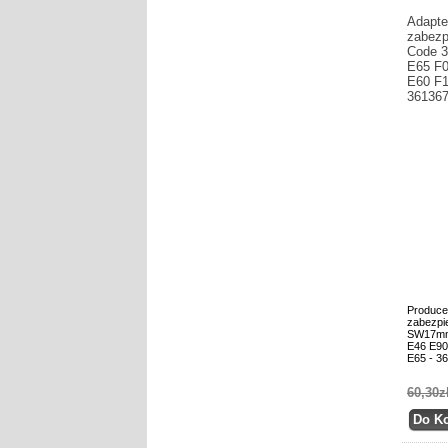
Adapte
zabezp
Code 
E65 F0
E60 F1
36136
Produce
zabezpi
SW17mm
E46 E90
E65 - 3
60,30z