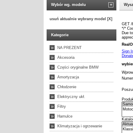
Wybór wg. modelu
+
Wysz
usuń aktualnie wybrany model [X]
Kategorie
»
NA PREZENT
»
Akcesoria
»
Części oryginalne BMW
»
Amortyzacja
»
Chłodzenie
»
Elektryczny ukł.
»
Filtry
»
Hamulce
»
Klimatyzacja i ogrzewanie