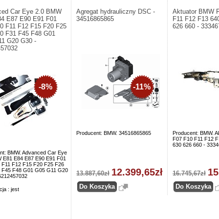
ced Car Eye 2.0 BMW
Agregat hydrauliczny DSC -
Aktuator BMW 
4 E87 E90 E91 F01
34516865865
F11 F12 F13 64
0 F11 F12 F15 F20 F25
626 660 - 3334
0 F31 F45 F48 G01
1 G20 G30 -
457032
-8%
-11%
Producent: BMW. 34516865865
Producent: BMW. A
F07 F10 F11 F12 F
630 626 660 - 333
nt: BMW. Advanced Car Eye
 E81 E84 E87 E90 E91 F01
 F11 F12 F15 F20 F25 F26
12.399,65zł
15
 F45 F48 G01 G05 G11 G20
13.887,60zł
16.745,67zł
6212457032
ja : jest