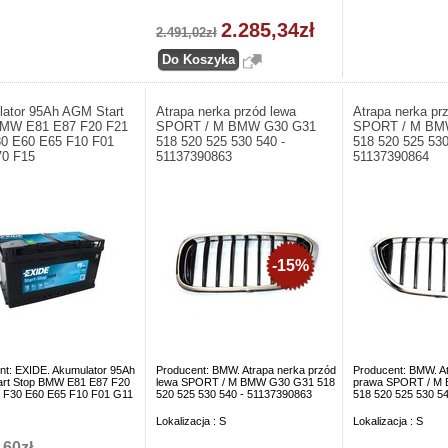
2.285,34zł
2.491,02zł
ator 95Ah AGM Start
Atrapa nerka przód lewa
Atrapa nerka pr
BMW E81 E87 F20 F21
SPORT / M BMW G30 G31
SPORT / M BM
0 E60 E65 F10 F01
518 520 525 530 540 -
518 520 525 530
70 F15
51137390863
51137390864
-15%
nt: EXIDE. Akumulator 95Ah
Producent: BMW. Atrapa nerka przód
Producent: BMW. A
rt Stop BMW E81 E87 F20
lewa SPORT / M BMW G30 G31 518
prawa SPORT / M
 F30 E60 E65 F10 F01 G11
520 525 530 540 - 51137390863
518 520 525 530 5
Lokalizacja : S
Lokalizacja : S
,60zł