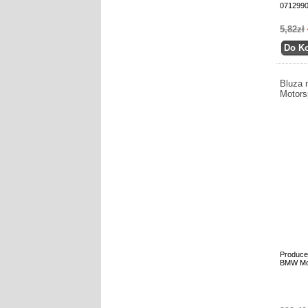
071299
5,82zł
Bluza 
Motors
Produce
BMW Mot