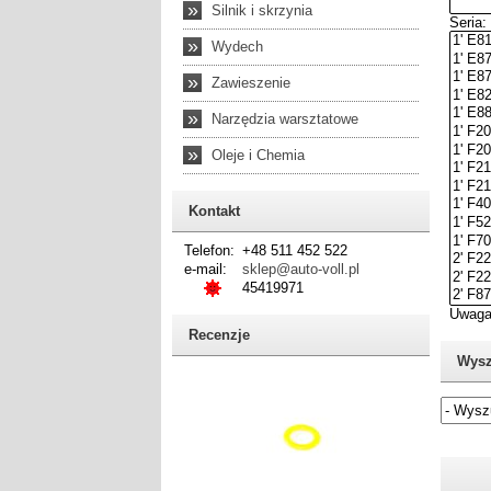
»
Silnik i skrzynia
»
Wydech
»
Zawieszenie
»
Narzędzia warsztatowe
»
Oleje i Chemia
Kontakt
Telefon:
+48 511 452 522
e-mail:
sklep@auto-voll.pl
45419971
Recenzje
Wysz
Jeżel