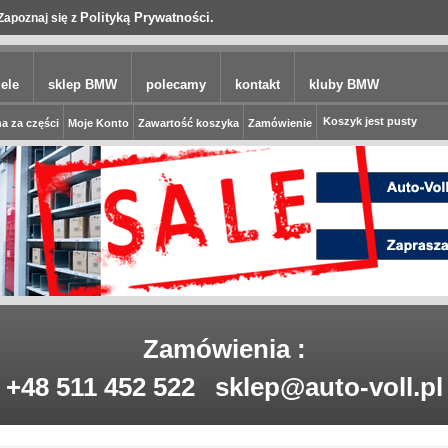
Polityką Prywatności.
Zapoznaj się z
ele
sklep BMW
polecamy
kontakt
kluby BMW
Koszyk jest pusty
a za części
Moje Konto
Zawartość koszyka
Zamówienie
Zamówienia :
+48 511 452 522
sklep@auto-voll.pl