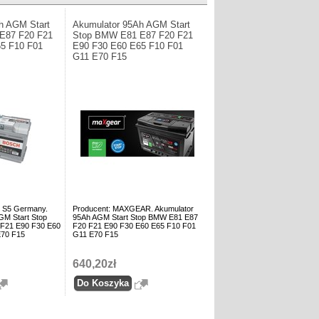
h AGM Start
Akumulator 95Ah AGM Start
E87 F20 F21
Stop BMW E81 E87 F20 F21
5 F10 F01
E90 F30 E60 E65 F10 F01
G11 E70 F15
 S5 Germany.
Producent: MAXGEAR. Akumulator
GM Start Stop
95Ah AGM Start Stop BMW E81 E87
F21 E90 F30 E60
F20 F21 E90 F30 E60 E65 F10 F01
E70 F15
G11 E70 F15
640,20zł