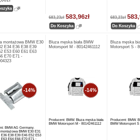
583,96zł
583,
683,23zł
683,23zł
ka montażowa BMW E30
Bluza męska biała BMW
Bluza męska b
32 E34 E36 E38 E39
Motorsport M - 80142461112
Motorsport S - 
52 E53 E60 E61 E63
6 E70 E71 -
904323
-14%
-14%
Producent: BMW. Bluza męska biała
Producent: BMW. B
BMW Motorsport M - 80142461112
BMW Motorsport S 
nt: BMW AG Germany.
a montażowa BMW E30 E31
 E36 E38 E39 E46 E52 E53
 E63 E64 E66 E70 E71 -