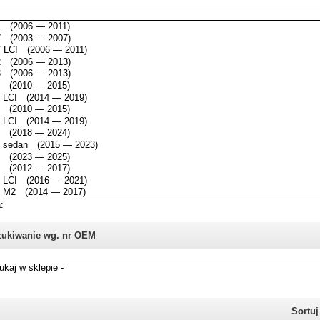
ukiwanie wg. nr OEM
i nie znasz numeru części z oryginału BMW, możesz skorzystać z
katalogu
Sortu