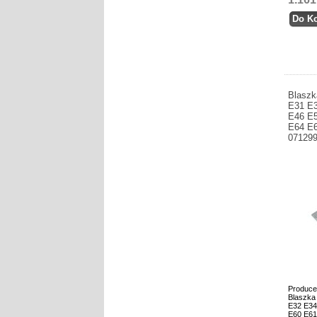
Blasz
E31 E
E46 E
E64 E6
07129
Produce
Blaszk
E32 E34
E60 E61