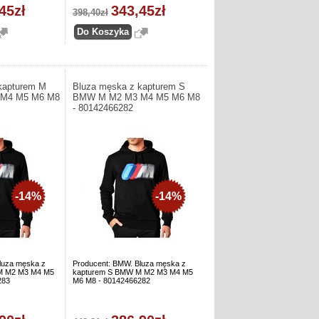
45zł
343,45zł
398,40zł
kapturem M
Bluza męska z kapturem S
M4 M5 M6 M8
BMW M M2 M3 M4 M5 M6 M8
- 80142466282
-14%
-14%
luza męska z
Producent: BMW. Bluza męska z
M M2 M3 M4 M5
kapturem S BMW M M2 M3 M4 M5
283
M6 M8 - 80142466282