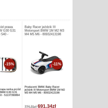
zód prawa
Baby Racer jeździk III
W G30 G31
Motorsport BMW 1M M2 M3
 540 -
M4 M5 M6 - 80932413198
-15%
-11%
Producent: BMW. Baby Racer
trapa nerka przód
jeździk III Motorsport BMW 1M M2
 BMW G30 G31
M3 M4 M5 M6 - 80932413198
40 - 51137390864
691,34zł
774,31zł