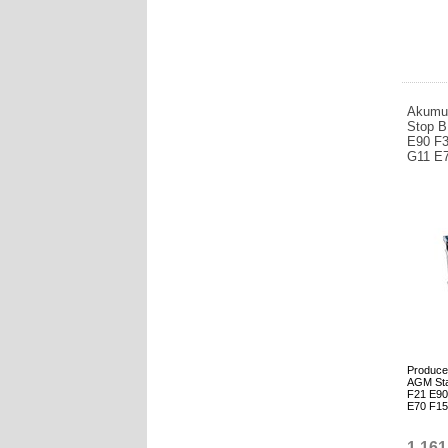
Akumul
Stop 
E90 F3
G11 E
Produce
AGM Sta
F21 E90
E70 F15
1.161