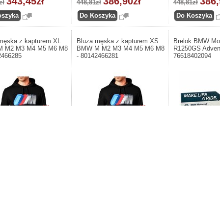
343,45zł
386,90zł
386,
zł
448,81zł
448,81zł
męska z kapturem XL
Bluza męska z kapturem XS
Brelok BMW Mot
 M2 M3 M4 M5 M6 M8
BMW M M2 M3 M4 M5 M6 M8
R1250GS Advent
2466285
- 80142466281
76618402094
-14%
-14%
nt: BMW. Bluza męska z
Producent: BMW. Bluza męska z
Producent: BMW. 
em XL BMW M M2 M3 M4 M5
kapturem XS BMW M M2 M3 M4 M5
Motorrad R1250GS
 80142466285
M6 M8 - 80142466281
- 76618402094
386,90zł
386,90zł
29,10
zł
448,81zł
34,04zł