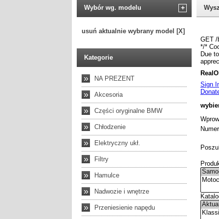
Wybór wg. modelu
+
Wysz
usuń aktualnie wybrany model [X]
Kategorie
»
NA PREZENT
»
Akcesoria
»
Części oryginalne BMW
»
Chłodzenie
»
Elektryczny ukł.
»
Filtry
»
Hamulce
»
Nadwozie i wnętrze
»
Przeniesienie napędu