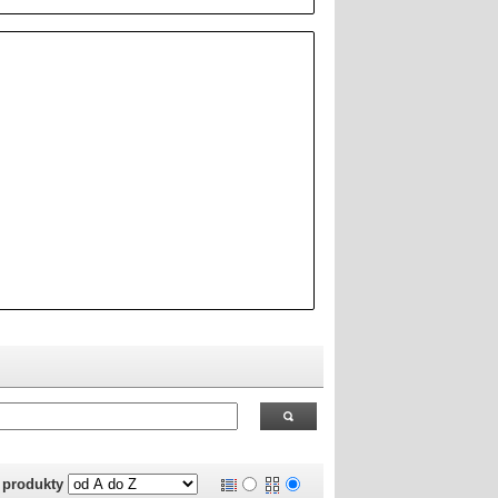
 RealOEM.com
.
j produkty