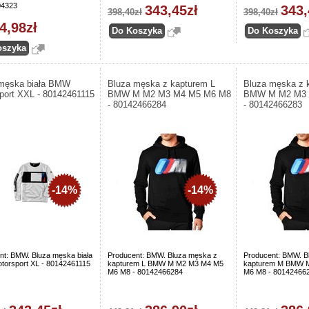
04323
343,45zł
343,
398,40zł
398,40zł
4,98zł
męska biała BMW
Bluza męska z kapturem L
Bluza męska z 
port XXL - 80142461115
BMW M M2 M3 M4 M5 M6 M8
BMW M M2 M3 
- 80142466284
- 80142466283
-14%
-14%
nt: BMW. Bluza męska biała
Producent: BMW. Bluza męska z
Producent: BMW. B
orsport XL - 80142461115
kapturem L BMW M M2 M3 M4 M5
kapturem M BMW 
M6 M8 - 80142466284
M6 M8 - 80142466