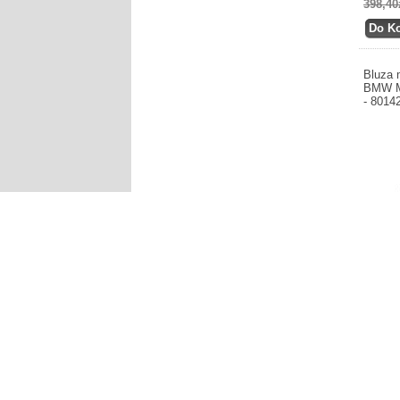
398,40
Bluza 
BMW M
- 8014
Produce
kaptur
M6 M8 -
448,81