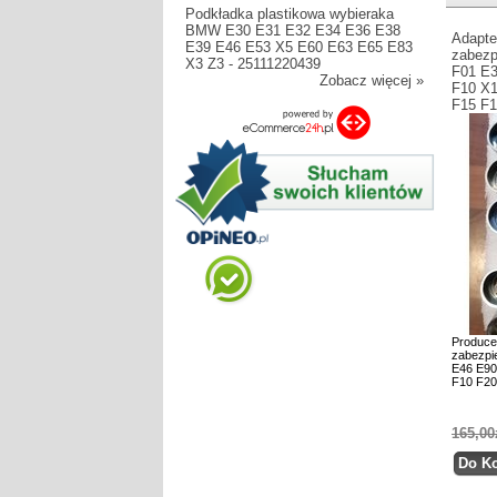
Podkładka plastikowa wybieraka
BMW E30 E31 E32 E34 E36 E38
Adapte
E39 E46 E53 X5 E60 E63 E65 E83
zabezp
X3 Z3 - 25111220439
F01 E3
Zobacz więcej »
F10 X1
F15 F
Produce
zabezpi
E46 E90
F10 F20
165,00