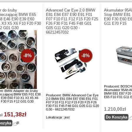
r do śruby
Advanced Car Eye 2.0 BMW
Akumulator 95A
ieczającej BMW E65
E81 E84 E87 E90 E91 F01
Stop BMW E81 
8 E46 E90 E39 E60
F07 F10 F11 F12 F15 F20 F25
E90 F30 E60 E6
 X3 X5 X6 F10 F20 F30
F26 F30 F31 F45 F48 G01
G11 E70 F15
12 G01 G30
G05 G11 G20 G30 -
66212457032
-8%
-8%
Producent: BOSCH
Akumulator 95Ah A
nt: BMW. Adapter do śruby
BMW E81 E87 F20 
eczającej BMW E65 F01 E38
Producent: BMW. Advanced Car Eye
E65 F10 F01 G11 
 E39 E60 F10 X1 X3 X5 X6
2.0 BMW E81 E84 E87 E90 E91 F01
 F30 F15 F12 G01 G30
F07 F10 F11 F12 F15 F20 F25 F26
F30 F31 F45 F48 G01 G05 G11 G20
1.210,00zł
G30 - 66212457032
151,38zł
zł
Lokalizacja : jest