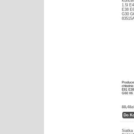
Koncen
1.5l E
E38 E6
G30 G6
83515
Produce
chłodni
E81 E38
G60 X6 
88,48z
Siatka