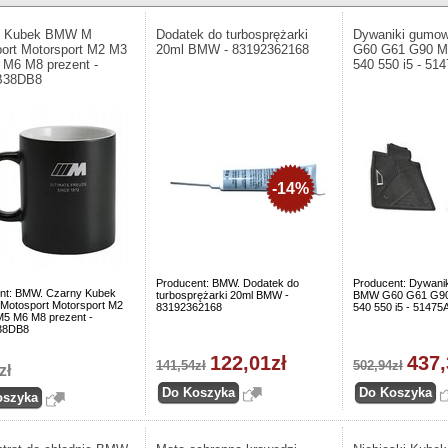
y Kubek BMW M
Dodatek do turbosprężarki
Dywaniki gumo
ort Motorsport M2 M3
20ml BMW - 83192362168
G60 G61 G90 M
M6 M8 prezent -
540 550 i5 - 5
B38DB8
-14%
Producent: BMW. Dodatek do
Producent: Dywani
nt: BMW. Czarny Kubek
turbosprężarki 20ml BMW -
BMW G60 G61 G90
otosport Motorsport M2
83192362168
540 550 i5 - 5147
5 M6 M8 prezent -
38DB8
122,01zł
437,
141,54zł
502,94zł
zł