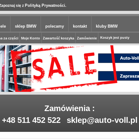
Polityką Prywatności.
Zapoznaj się z
ele
sklep BMW
polecamy
kontakt
kluby BMW
Koszyk jest pusty
a za części
Moje Konto
Zawartość koszyka
Zamówienie
Zamówienia :
+48 511 452 522
sklep@auto-voll.pl