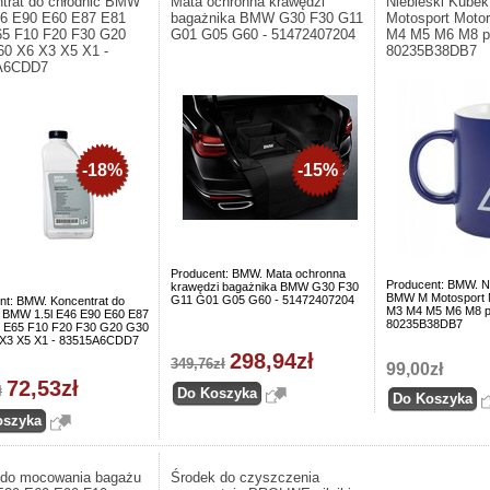
trat do chłodnic BMW
Mata ochronna krawędzi
Niebieski Kub
46 E90 E60 E87 E81
bagażnika BMW G30 F30 G11
Motosport Moto
5 F10 F20 F30 G20
G01 G05 G60 - 51472407204
M4 M5 M6 M8 pr
0 X6 X3 X5 X1 -
80235B38DB7
A6CDD7
-18%
-15%
Producent: BMW. Mata ochronna
Producent: BMW. N
krawędzi bagażnika BMW G30 F30
BMW M Motosport 
G11 G01 G05 G60 - 51472407204
nt: BMW. Koncentrat do
M3 M4 M5 M6 M8 pr
c BMW 1.5l E46 E90 E60 E87
80235B38DB7
 E65 F10 F20 F30 G20 G30
X3 X5 X1 - 83515A6CDD7
298,94zł
349,76zł
99,00zł
72,53zł
ł
 do mocowania bagażu
Środek do czyszczenia