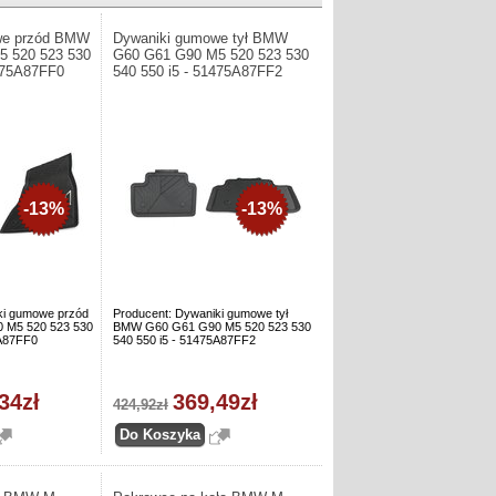
we przód BMW
Dywaniki gumowe tył BMW
5 520 523 530
G60 G61 G90 M5 520 523 530
1475A87FF0
540 550 i5 - 51475A87FF2
-13%
-13%
ki gumowe przód
Producent: Dywaniki gumowe tył
 M5 520 523 530
BMW G60 G61 G90 M5 520 523 530
5A87FF0
540 550 i5 - 51475A87FF2
34zł
369,49zł
424,92zł