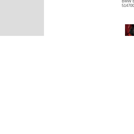
BMW E
51470
Produce
bagażni
X2 X4 X
514700
351,97