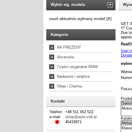
Wybór wg. modelu
+
Wysz
usuń aktualnie wybrany model [X]
Kategorie
»
NA PREZENT
»
Akcesoria
»
Części oryginalne BMW
»
Nadwozie i wnętrze
»
Oleje i Chemia
Kontakt
Telefon:
+48 511 452 522
e-mail:
sklep@auto-voll.pl
45419971