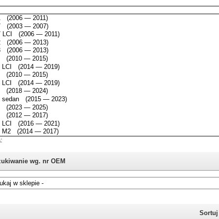
ukiwanie wg. nr OEM
i nie znasz numeru części z oryginału BMW, możesz skorzystać z
katalogu
Sortu