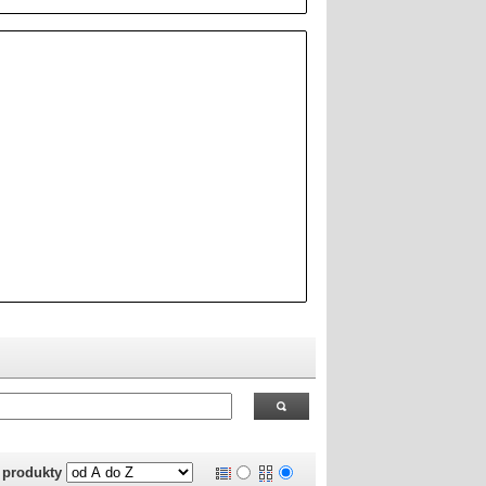
 RealOEM.com
.
j produkty