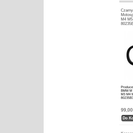
Czarn
Motosp
M4 M5 
80235
Produce
BMW M M
M3 M4 M
80235B
99,00