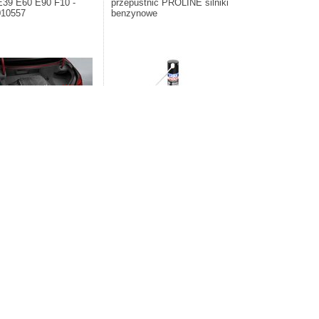
39 E60 E90 F10 -
przepustnic PROLINE silniki
010557
benzynowe
-15%
nt: BMW. Siatka podłogi
Producent: LIQUI MOLY. Środek do
ka BMW Trapez czarna X1
czyszczenia przepustnic PROLINE
5G30 G01 G05 F10 G20 -
silniki benzynowe
10557
300,83zł
59,00zł
zł