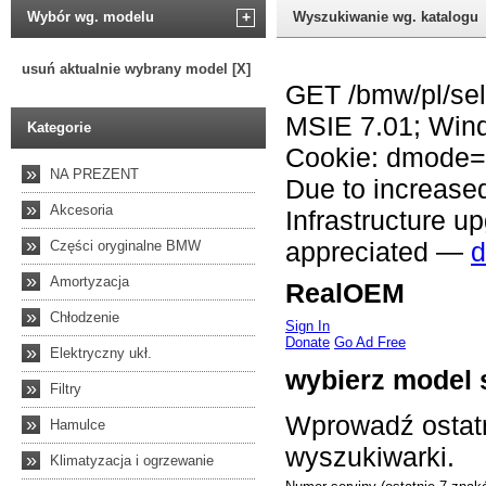
Wybór wg. modelu
+
Wyszukiwanie wg. katalogu
usuń aktualnie wybrany model [X]
Kategorie
»
NA PREZENT
»
Akcesoria
»
Części oryginalne BMW
»
Amortyzacja
»
Chłodzenie
»
Elektryczny ukł.
»
Filtry
»
Hamulce
»
Klimatyzacja i ogrzewanie