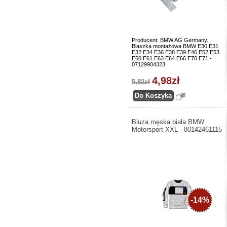
Producent: BMW AG Germany.
Blaszka montażowa BMW E30 E31
E32 E34 E36 E38 E39 E46 E52 E53
E60 E61 E63 E64 E66 E70 E71 -
07129904323
4,98zł
5,82zł
Bluza męska biała BMW
Motorsport XXL - 80142461115
-14%