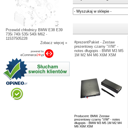
Jeżeli nie znasz numeru częśc
Przewód chłodnicy BMW E38 E39
735i 740i 535i 540i M62 -
11537505228
#prezentPakiet - Zestaw
Zobacz więcej »
prezentowy czarny "///M" -
notes długopis - BMW M3 M5
1M M2 M4 M6 X6M X5M
Producent: BMW. Zestaw
prezentowy czarny "///M" - notes
długopis - BMW M3 M5 1M M2 M4
M6 X6M X5M