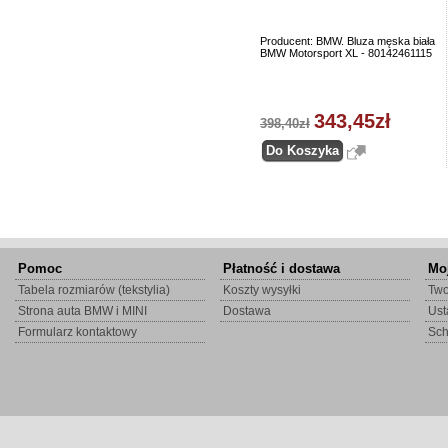
Producent: BMW. Bluza męska biała
BMW Motorsport XL - 80142461115
343,45zł
398,40zł
Pomoc
Płatność i dostawa
Mo
Tabela rozmiarów (tekstylia)
Koszty wysyłki
Two
Strona auta BMW i MINI
Dostawa
Ust
Formularz kontaktowy
Sc