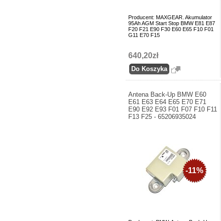
Producent: MAXGEAR. Akumulator
95Ah AGM Start Stop BMW E81 E87
F20 F21 E90 F30 E60 E65 F10 F01
G11 E70 F15
640,20zł
Antena Back-Up BMW E60
E61 E63 E64 E65 E70 E71
E90 E92 E93 F01 F07 F10 F11
F13 F25 - 65206935024
-11%