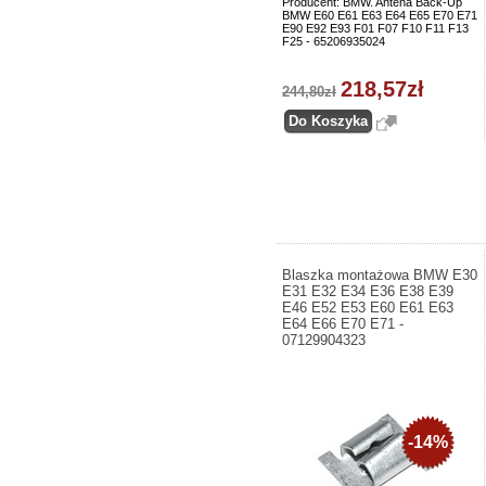
Producent: BMW. Antena Back-Up
BMW E60 E61 E63 E64 E65 E70 E71
E90 E92 E93 F01 F07 F10 F11 F13
F25 - 65206935024
218,57zł
244,80zł
Blaszka montażowa BMW E30
E31 E32 E34 E36 E38 E39
E46 E52 E53 E60 E61 E63
E64 E66 E70 E71 -
07129904323
-14%