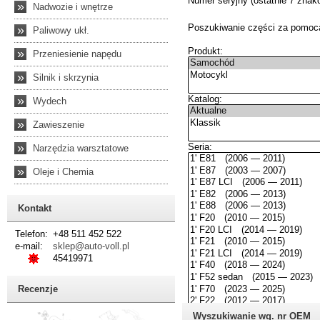
»
Nadwozie i wnętrze
»
Paliwowy ukł.
»
Przeniesienie napędu
»
Silnik i skrzynia
»
Wydech
»
Zawieszenie
»
Narzędzia warsztatowe
»
Oleje i Chemia
Kontakt
Telefon:
+48 511 452 522
e-mail:
sklep@auto-voll.pl
45419971
Recenzje
Wyszukiwanie wg. nr OEM