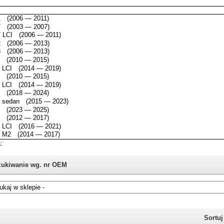
ukiwanie wg. nr OEM
i nie znasz numeru części z oryginału BMW, możesz skorzystać z
katalogu
Sortu