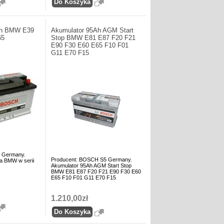
Ah BMW E39
Akumulator 95Ah AGM Start
65
Stop BMW E81 E87 F20 F21
E90 F30 E60 E65 F10 F01
G11 E70 F15
 Germany.
Producent: BOSCH S5 Germany.
a BMW w serii
Akumulator 95Ah AGM Start Stop
BMW E81 E87 F20 F21 E90 F30 E60
E65 F10 F01 G11 E70 F15
1.210,00zł