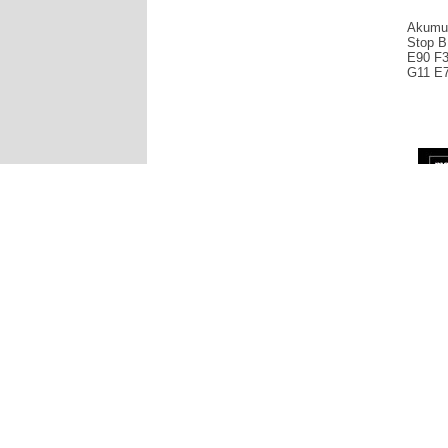
Akumul
Stop 
E90 F3
G11 E
Produce
95Ah AG
F20 F21
G11 E70
640,2