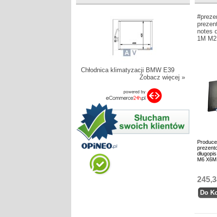
#preze
prezen
notes 
1M M2
Chłodnica klimatyzacji BMW E39
Zobacz więcej »
Produce
prezento
długopi
M6 X6M
245,3