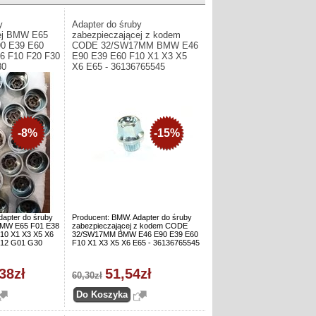
y
Adapter do śruby
cej BMW E65
zabezpieczającej z kodem
90 E39 E60
CODE 32/SW17MM BMW E46
6 F10 F20 F30
E90 E39 E60 F10 X1 X3 X5
30
X6 E65 - 36136765545
-8%
-15%
dapter do śruby
Producent: BMW. Adapter do śruby
 BMW E65 F01 E38
zabezpieczającej z kodem CODE
10 X1 X3 X5 X6
32/SW17MM BMW E46 E90 E39 E60
F12 G01 G30
F10 X1 X3 X5 X6 E65 - 36136765545
38zł
51,54zł
60,30zł