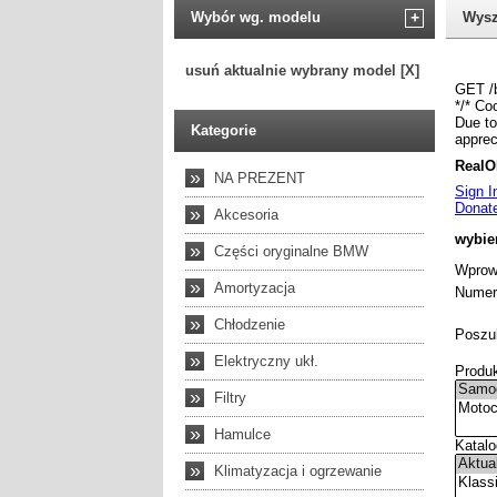
Wybór wg. modelu
+
Wysz
usuń aktualnie wybrany model [X]
Kategorie
»
NA PREZENT
»
Akcesoria
»
Części oryginalne BMW
»
Amortyzacja
»
Chłodzenie
»
Elektryczny ukł.
»
Filtry
»
Hamulce
»
Klimatyzacja i ogrzewanie