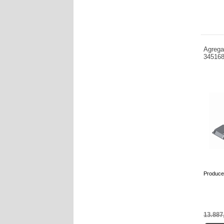
Agrega
34516
Produce
13.887