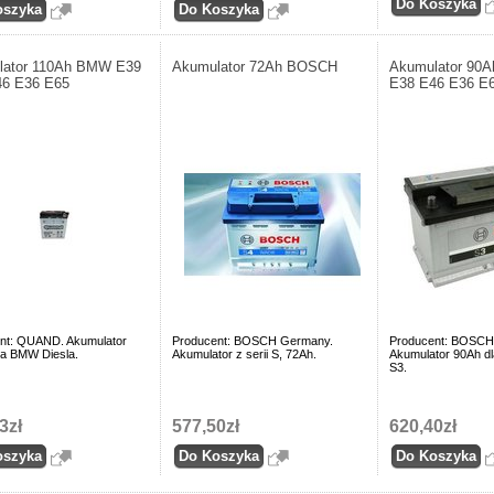
lator 110Ah BMW E39
Akumulator 72Ah BOSCH
Akumulator 90
46 E36 E65
E38 E46 E36 E
nt: QUAND. Akumulator
Producent: BOSCH Germany.
Producent: BOSCH
la BMW Diesla.
Akumulator z serii S, 72Ah.
Akumulator 90Ah dl
S3.
3zł
577,50zł
620,40zł