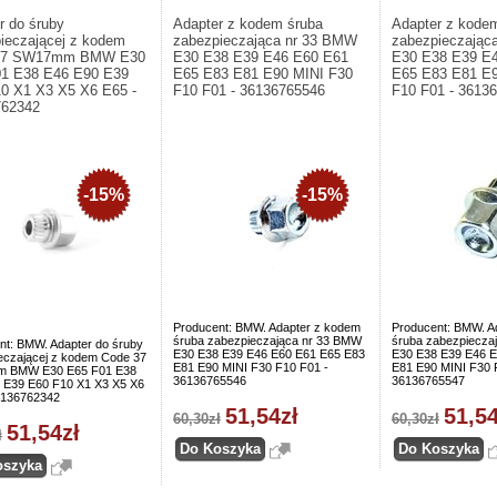
r do śruby
Adapter z kodem śruba
Adapter z kode
ieczającej z kodem
zabezpieczająca nr 33 BMW
zabezpieczając
37 SW17mm BMW E30
E30 E38 E39 E46 E60 E61
E30 E38 E39 E
1 E38 E46 E90 E39
E65 E83 E81 E90 MINI F30
E65 E83 E81 E9
0 X1 X3 X5 X6 E65 -
F10 F01 - 36136765546
F10 F01 - 3613
762342
-15%
-15%
Producent: BMW. Adapter z kodem
Producent: BMW. A
śruba zabezpieczająca nr 33 BMW
śruba zabezpiecza
nt: BMW. Adapter do śruby
E30 E38 E39 E46 E60 E61 E65 E83
E30 E38 E39 E46 E
eczającej z kodem Code 37
E81 E90 MINI F30 F10 F01 -
E81 E90 MINI F30 
 BMW E30 E65 F01 E38
36136765546
36136765547
 E39 E60 F10 X1 X3 X5 X6
6136762342
51,54zł
51,54
60,30zł
60,30zł
51,54zł
ł