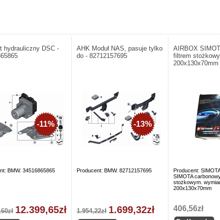
t hydrauliczny DSC -
AHK Moduł NAS, pasuje tylko
AIRBOX SIMOTA
865865
do - 82712157695
filtrem stożkow
200x130x70mm
-11%
-13%
nt: BMW. 34516865865
Producent: BMW. 82712157695
Producent: SIMOTA
SIMOTA carbonowy 
stożkowym. wymia
200x130x70mm
12.399,65zł
1.699,32zł
406,56zł
,60zł
1.954,22zł