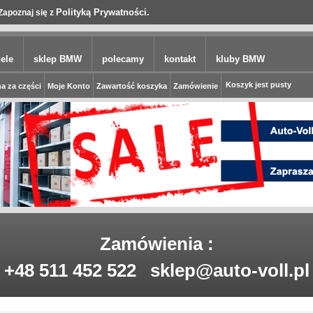
Polityką Prywatności.
Zapoznaj się z
ele
sklep BMW
polecamy
kontakt
kluby BMW
Koszyk jest pusty
a za części
Moje Konto
Zawartość koszyka
Zamówienie
Zamówienia :
+48 511 452 522
sklep@auto-voll.pl