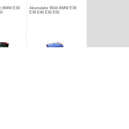
Ah BMW E39
Akumulator 95Ah BMW E39
65
E38 E46 E36 E65
 GIGAVAT.
Producent: BOSCH S4. Akumulator
la BMW Diesla.
95Ah dla BMW.
725,00zł
1
2
3
4
5
»