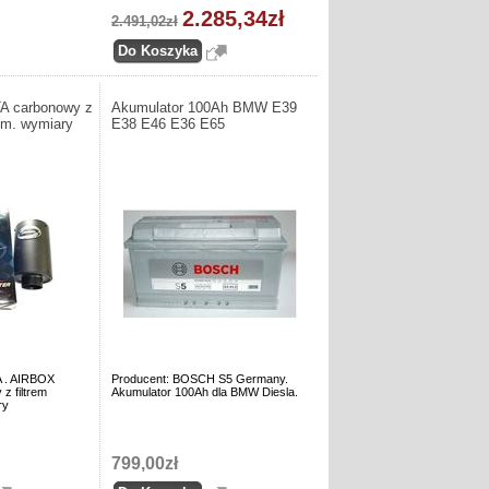
2.285,34zł
2.491,02zł
 carbonowy z
Akumulator 100Ah BMW E39
ym. wymiary
E38 E46 E36 E65
 . AIRBOX
Producent: BOSCH S5 Germany.
z filtrem
Akumulator 100Ah dla BMW Diesla.
ry
799,00zł