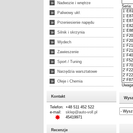
»
Nadwozie i wnętrze
»
Paliwowy ukł.
»
Przeniesienie napędu
»
Silnik i skrzynia
»
Wydech
»
Zawieszenie
»
Sport / Tuning
»
Narzędzia warsztatowe
»
Oleje i Chemia
Kontakt
Wysz
Telefon:
+48 511 452 522
e-mail:
sklep@auto-voll.pl
45419971
Jeżel
Recenzje