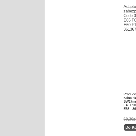
Adapte
zabezp
Code 
E65 F0
E60 F1
36136
Produce
zabezpi
SW17mm
E46 E90
E65 - 3
60,30z