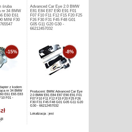
m śruba
Advanced Car Eye 2.0 BMW
a nr 34 BMW
E81 E84 E87 E90 E91 F01
46 E60 E61
F07 F10 F11 F12 F15 F20 F25
0 MINI F30
F26 F30 F31 F45 F48 G01
6765547
G05 G11 G20 G30 -
66212457032
-15%
-8%
dapter z kodem
jąca nr 34 BMW
Producent: BMW. Advanced Car Eye
60 E61 E65 E83
2.0 BMW E81 E84 E87 E90 E91 F01
F10 F01 -
F07 F10 F11 F12 F15 F20 F25 F26
F30 F31 F45 F48 G01 G05 G11 G20
G30 - 66212457032
zł
Lokalizacja : jest