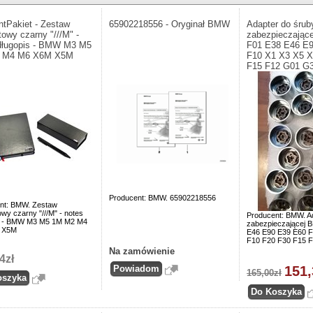
ntPakiet - Zestaw
65902218556 - Oryginał BMW
Adapter do śrub
towy czarny "///M" -
zabezpieczają
długopis - BMW M3 M5
F01 E38 E46 E
 M4 M6 X6M X5M
F10 X1 X3 X5 X
F15 F12 G01 G
Producent: BMW. 65902218556
nt: BMW. Zestaw
wy czarny "///M" - notes
Producent: BMW. A
s - BMW M3 M5 1M M2 M4
zabezpieczającej
 X5M
E46 E90 E39 E60 F
F10 F20 F30 F15 
Na zamówienie
4zł
151,
165,00zł