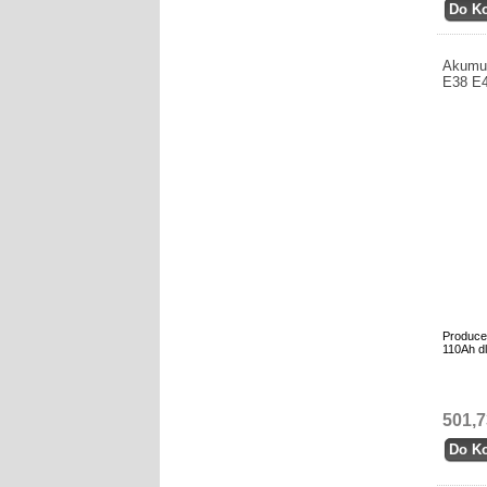
Akumu
E38 E
Produce
110Ah d
501,7