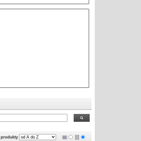
 RealOEM.com
.
j produkty