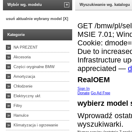
Wybór wg. modelu
+
Wyszukiwanie wg. katalogu
usuń aktualnie wybrany model [X]
Kategorie
»
NA PREZENT
»
Akcesoria
»
Części oryginalne BMW
»
Amortyzacja
»
Chłodzenie
»
Elektryczny ukł.
»
Filtry
»
Hamulce
»
Klimatyzacja i ogrzewanie