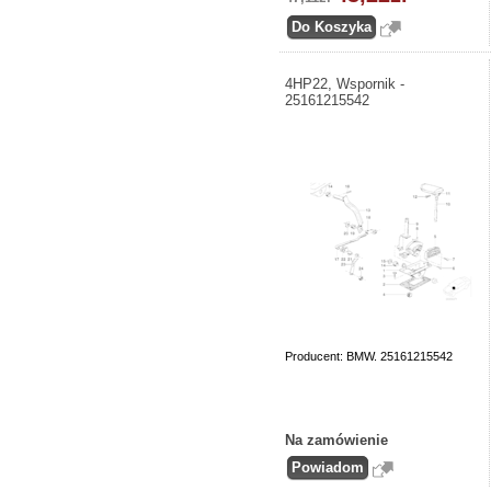
4HP22, Wspornik -
25161215542
Producent: BMW. 25161215542
Na zamówienie