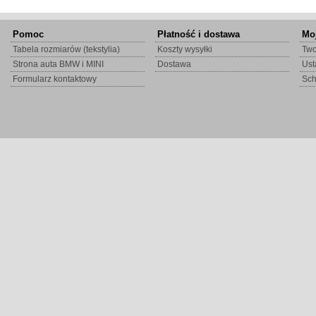
Pomoc
Płatność i dostawa
Mo
Tabela rozmiarów (tekstylia)
Koszty wysyłki
Two
Strona auta BMW i MINI
Dostawa
Ust
Formularz kontaktowy
Sc