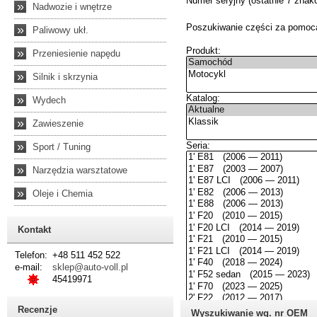
»
Nadwozie i wnętrze
»
Paliwowy ukł.
»
Przeniesienie napędu
»
Silnik i skrzynia
»
Wydech
»
Zawieszenie
»
Sport / Tuning
»
Narzędzia warsztatowe
»
Oleje i Chemia
Kontakt
Telefon:
+48 511 452 522
e-mail:
sklep@auto-voll.pl
45419971
Recenzje
Wyszukiwanie wg. nr OEM