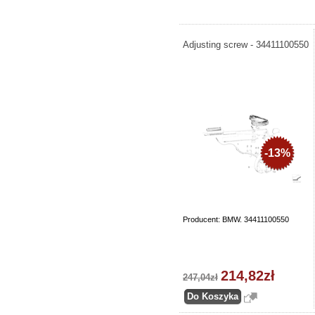
Adjusting screw - 34411100550
-13%
Producent: BMW. 34411100550
214,82zł
247,04zł