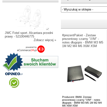
Jeżeli nie znasz numeru częśc
JWC Fotel sport. Alcantara przedni
#prezentPakiet - Zestaw
prawy - 52100446775
prezentowy czarny "///M" -
Zobacz więcej »
notes długopis - BMW M3 M5
1M M2 M4 M6 X6M X5M
Producent: BMW. Zestaw
prezentowy czarny "///M" - notes
długopis - BMW M3 M5 1M M2 M4
M6 X6M X5M