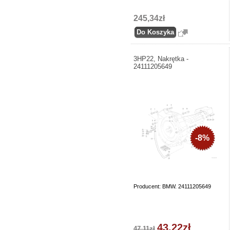
245,34zł
3HP22, Nakrętka -
24111205649
-8%
Producent: BMW. 24111205649
43,22zł
47,11zł