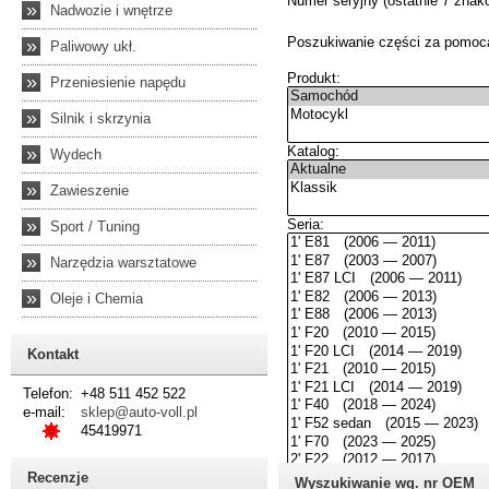
»
Nadwozie i wnętrze
»
Paliwowy ukł.
»
Przeniesienie napędu
»
Silnik i skrzynia
»
Wydech
»
Zawieszenie
»
Sport / Tuning
»
Narzędzia warsztatowe
»
Oleje i Chemia
Kontakt
Telefon:
+48 511 452 522
e-mail:
sklep@auto-voll.pl
45419971
Recenzje
Wyszukiwanie wg. nr OEM