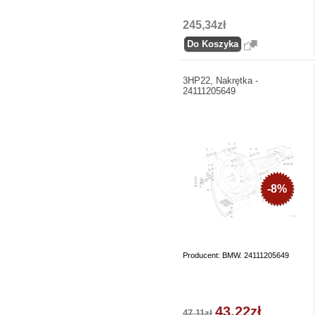
245,34zł
3HP22, Nakrętka -
24111205649
-8%
Producent: BMW. 24111205649
43,22zł
47,11zł