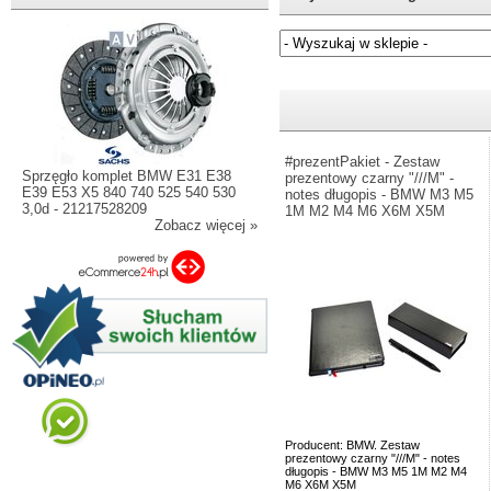
Jeżeli nie znasz numeru częśc
#prezentPakiet - Zestaw
Sprzęgło komplet BMW E31 E38
prezentowy czarny "///M" -
E39 E53 X5 840 740 525 540 530
notes długopis - BMW M3 M5
3,0d - 21217528209
1M M2 M4 M6 X6M X5M
Zobacz więcej »
Producent: BMW. Zestaw
prezentowy czarny "///M" - notes
długopis - BMW M3 M5 1M M2 M4
M6 X6M X5M