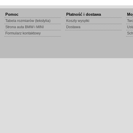
Pomoc
Płatność i dostawa
Mo
Tabela rozmiarów (tekstylia)
Koszty wysyłki
Two
Strona auta BMW i MINI
Dostawa
Ust
Formularz kontaktowy
Sc