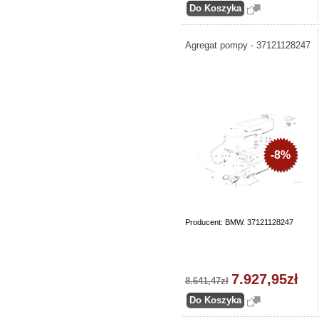
Agregat pompy - 37121128247
-8%
Producent: BMW. 37121128247
7.927,95zł
8.641,47zł