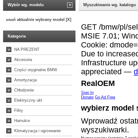
Wybór wg. modelu
+
Wyszukiwanie wg. katalogu
usuń aktualnie wybrany model [X]
Kategorie
»
NA PREZENT
»
Akcesoria
»
Części oryginalne BMW
»
Amortyzacja
»
Chłodzenie
»
Elektryczny ukł.
»
Filtry
»
Hamulce
»
Klimatyzacja i ogrzewanie