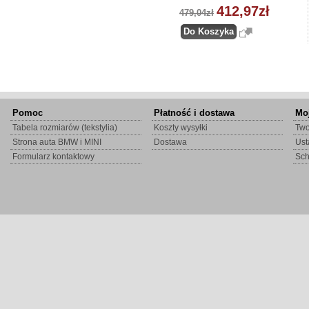
412,97zł
479,04zł
Pomoc
Płatność i dostawa
Mo
Tabela rozmiarów (tekstylia)
Koszty wysyłki
Two
Strona auta BMW i MINI
Dostawa
Ust
Formularz kontaktowy
Sc