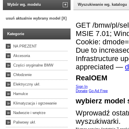
Wybór wg. modelu
+
Wyszukiwanie wg. katalogu
usuń aktualnie wybrany model [X]
Kategorie
»
NA PREZENT
»
Akcesoria
»
Części oryginalne BMW
»
Chłodzenie
»
Elektryczny ukł.
»
Hamulce
»
Klimatyzacja i ogrzewanie
»
Nadwozie i wnętrze
»
Paliwowy ukł.