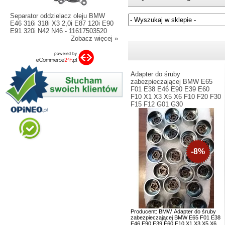
Separator oddzielacz oleju BMW
E46 316i 318i X3 2,0i E87 120i E90
E91 320i N42 N46 - 11617503520
Jeżeli nie znasz numeru częśc
Zobacz więcej »
Adapter do śruby
zabezpieczającej BMW E65
F01 E38 E46 E90 E39 E60
F10 X1 X3 X5 X6 F10 F20 F30
F15 F12 G01 G30
-8%
Producent: BMW. Adapter do śruby
zabezpieczającej BMW E65 F01 E38
E46 E90 E39 E60 F10 X1 X3 X5 X6