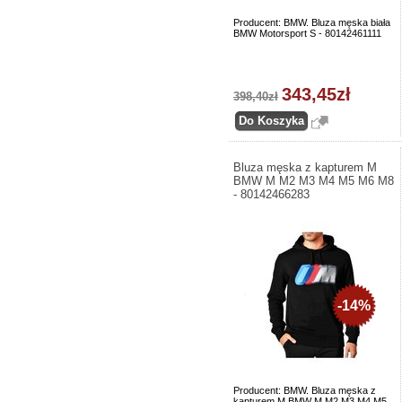
Producent: BMW. Bluza męska biała
BMW Motorsport S - 80142461111
343,45zł
398,40zł
Bluza męska z kapturem M
BMW M M2 M3 M4 M5 M6 M8
- 80142466283
-14%
Producent: BMW. Bluza męska z
kapturem M BMW M M2 M3 M4 M5