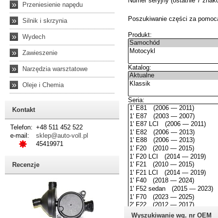
»
Przeniesienie napędu
»
Silnik i skrzynia
»
Wydech
»
Zawieszenie
»
Narzędzia warsztatowe
»
Oleje i Chemia
Kontakt
Telefon:
+48 511 452 522
e-mail:
sklep@auto-voll.pl
45419971
Recenzje
Wyszukiwanie wg. nr OEM