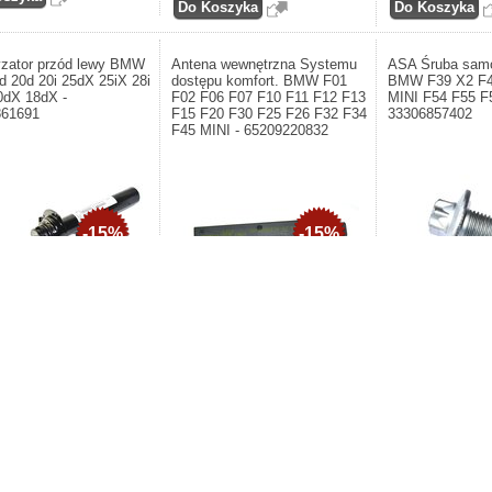
zator przód lewy BMW
Antena wewnętrzna Systemu
ASA Śruba samo
d 20d 20i 25dX 25iX 28i
dostępu komfort. BMW F01
BMW F39 X2 F4
0dX 18dX -
F02 F06 F07 F10 F11 F12 F13
MINI F54 F55 F
861691
F15 F20 F30 F25 F26 F32 F34
33306857402
F45 MINI - 65209220832
-15%
-15%
nt: BMW. Amortyzator przód
Producent: BMW. A
W F48 18d 20d 20i 25dX
samogwintująca B
Producent: BMW. Antena
 28iX 20dX 18dX -
F46 F48 X1 MINI F
wewnętrzna Systemu dostępu
61691
F60 - 33306857402
komfort. BMW F01 F02 F06 F07 F10
F11 F12 F13 F15 F20 F30 F25 F26
F32 F34 F45 MINI - 65209220832
1.384,68zł
17,76
07zł
20,78zł
217,01zł
253,90zł