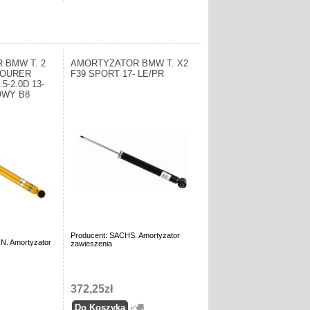
 BMW T. 2
AMORTYZATOR BMW T. X2
 TOURER
F39 SPORT 17- LE/PR
.5-2.0D 13-
OWY B8
Producent: SACHS. Amortyzator
IN. Amortyzator
zawieszenia
372,25zł