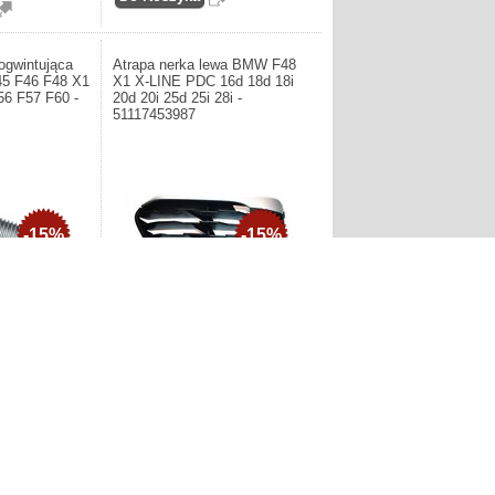
gwintująca
Atrapa nerka lewa BMW F48
5 F46 F48 X1
X1 X-LINE PDC 16d 18d 18i
56 F57 F60 -
20d 20i 25d 25i 28i -
51117453987
-15%
-15%
SA Śruba
Producent: BMW. Atrapa nerka lewa
MW F39 X2 F45
BMW F48 X1 X-LINE PDC 16d 18d
54 F55 F56 F57
18i 20d 20i 25d 25i 28i, Dla
samochodów z X Line i Park
Distance Control (PDC) -
51117453987
zł
252,49zł
295,42zł