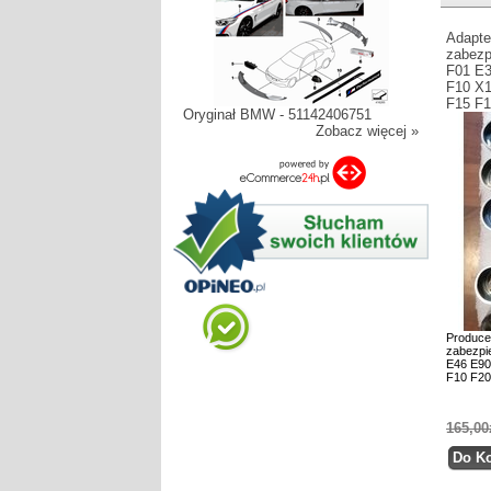
Adapte
zabezp
F01 E3
F10 X1
F15 F
Oryginał BMW - 51142406751
Zobacz więcej »
Produce
zabezpi
E46 E90
F10 F20
165,00