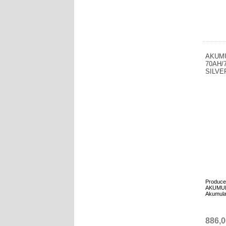
AKUM
70AH/
SILVE
Produce
AKUMUL
Akumula
886,0