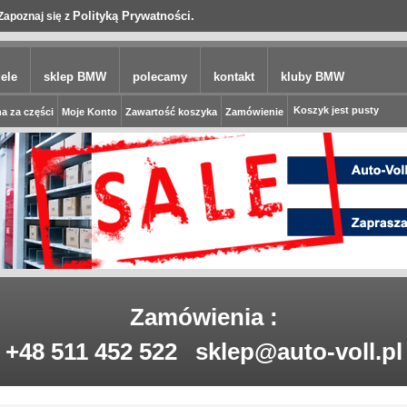
Polityką Prywatności.
Zapoznaj się z
ele
sklep BMW
polecamy
kontakt
kluby BMW
Koszyk jest pusty
a za części
Moje Konto
Zawartość koszyka
Zamówienie
Zamówienia :
+48 511 452 522
sklep@auto-voll.pl