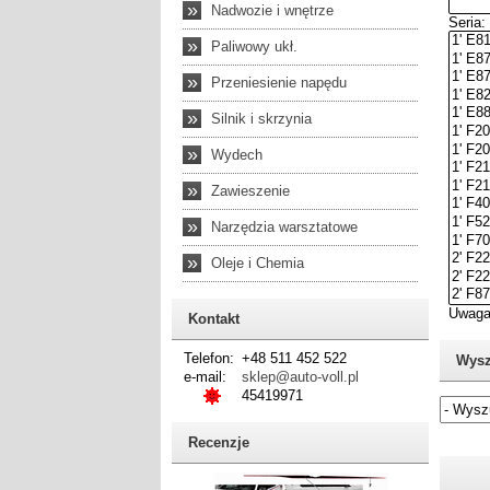
»
Nadwozie i wnętrze
»
Paliwowy ukł.
»
Przeniesienie napędu
»
Silnik i skrzynia
»
Wydech
»
Zawieszenie
»
Narzędzia warsztatowe
»
Oleje i Chemia
Kontakt
Telefon:
+48 511 452 522
Wysz
e-mail:
sklep@auto-voll.pl
45419971
Recenzje
Jeżel