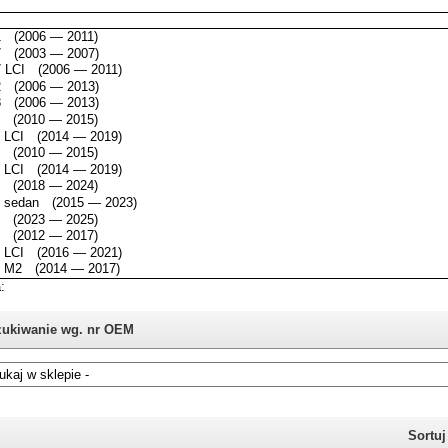
ukiwanie wg. nr OEM
i nie znasz numeru części z oryginału BMW, możesz skorzystać z
katalogu
Sortu