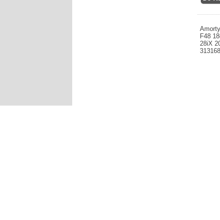
Amorty
F48 18
28iX 2
31316
Produce
lewy BM
25iX 28i
313168
1.620,