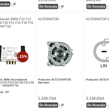
latorek BMW F12 F13
ALTERNATOR
ALTERNATOR 
6 F20 F21 F25 F30 F31
2447710
-15%
nt: BMW. Akumulatorek
Producent: AUTOSTARTER.
Producent: BOSCH. 
 F13 F15 F16 F20 F21 F25
Alternator
 - 84102447710
cja : W7
1.239,70zł
3.138,04zł