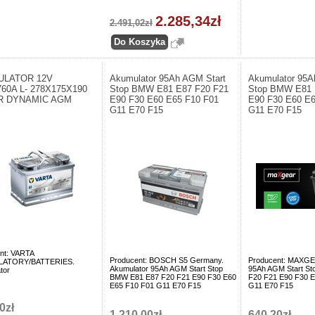
2.285,34zł
2.491,02zł
ULATOR 12V
Akumulator 95Ah AGM Start
Akumulator 95A
760A L- 278X175X190
Stop BMW E81 E87 F20 F21
Stop BMW E81 
R DYNAMIC AGM
E90 F30 E60 E65 F10 F01
E90 F30 E60 E6
G11 E70 F15
G11 E70 F15
nt: VARTA
Producent: BOSCH S5 Germany.
Producent: MAXGE
ATORY/BATTERIES.
Akumulator 95Ah AGM Start Stop
95Ah AGM Start S
tor
BMW E81 E87 F20 F21 E90 F30 E60
F20 F21 E90 F30 E
E65 F10 F01 G11 E70 F15
G11 E70 F15
0zł
1.210,00zł
640,20zł