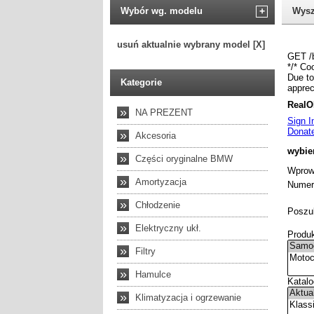
Wybór wg. modelu
+
Wysz
usuń aktualnie wybrany model [X]
Kategorie
»
NA PREZENT
»
Akcesoria
»
Części oryginalne BMW
»
Amortyzacja
»
Chłodzenie
»
Elektryczny ukł.
»
Filtry
»
Hamulce
»
Klimatyzacja i ogrzewanie