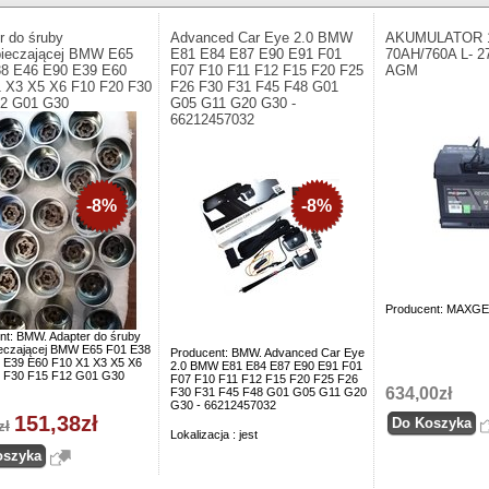
r do śruby
Advanced Car Eye 2.0 BMW
AKUMULATOR 
ieczającej BMW E65
E81 E84 E87 E90 E91 F01
70AH/760A L- 
8 E46 E90 E39 E60
F07 F10 F11 F12 F15 F20 F25
AGM
 X3 X5 X6 F10 F20 F30
F26 F30 F31 F45 F48 G01
12 G01 G30
G05 G11 G20 G30 -
66212457032
-8%
-8%
Producent: MAXGE
nt: BMW. Adapter do śruby
eczającej BMW E65 F01 E38
Producent: BMW. Advanced Car Eye
 E39 E60 F10 X1 X3 X5 X6
2.0 BMW E81 E84 E87 E90 E91 F01
 F30 F15 F12 G01 G30
F07 F10 F11 F12 F15 F20 F25 F26
634,00zł
F30 F31 F45 F48 G01 G05 G11 G20
G30 - 66212457032
151,38zł
zł
Lokalizacja : jest