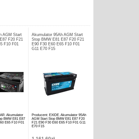
h AGM Start
Akumulator 95Ah AGM Start
E87 F20 F21
Stop BMW E81 E87 F20 F21
5 F10 F01
E90 F30 E60 E65 F10 F01
G11 E70 F15
AR. Akumulator
Producent: EXIDE. Akumulator 95Ah
top BMW E81 E87
AGM Start Stop BMW E81 E87 F20
60 E65 F10 F01
F21 E90 F30 E60 E65 F10 F01 G11
E70 F15
1.161,60zł