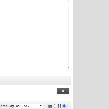
 RealOEM.com
.
j produkty