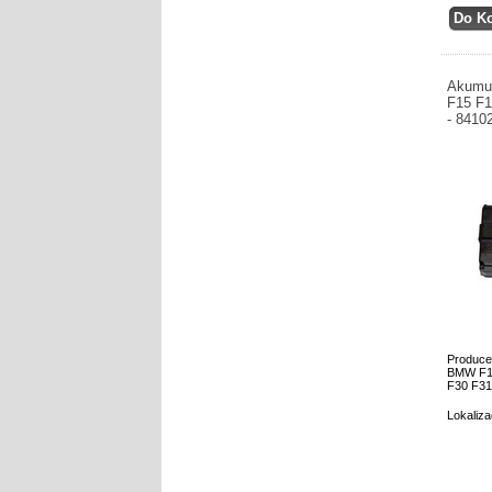
Akumu
F15 F1
- 8410
Produce
BMW F12
F30 F31
Lokaliza