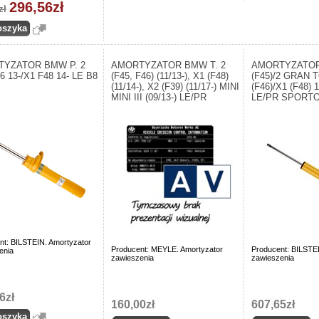
296,56zł
zł
YZATOR BMW P. 2
AMORTYZATOR BMW T. 2
AMORTYZATOR
6 13-/X1 F48 14- LE B8
(F45, F46) (11/13-), X1 (F48)
(F45)/2 GRAN
(11/14-), X2 (F39) (11/17-) MINI
(F46)/X1 (F48) 1
MINI III (09/13-) LE/PR
LE/PR SPORT
nt: BILSTEIN. Amortyzator
Producent: MEYLE. Amortyzator
Producent: BILSTE
enia
zawieszenia
zawieszenia
6zł
160,00zł
607,65zł