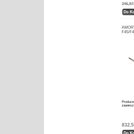
346,97
AMORT
F45/F4
Produce
zawiesz
832,5