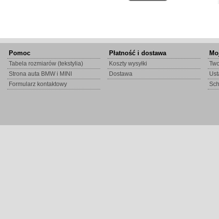
Pomoc
Płatność i dostawa
Mo
Tabela rozmiarów (tekstylia)
Koszty wysyłki
Two
Strona auta BMW i MINI
Dostawa
Ust
Formularz kontaktowy
Sc