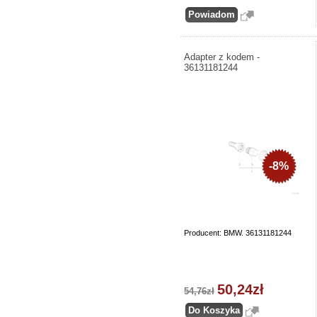
Adapter z kodem -
36131181244
-8%
Producent: BMW. 36131181244
50,24zł
54,76zł