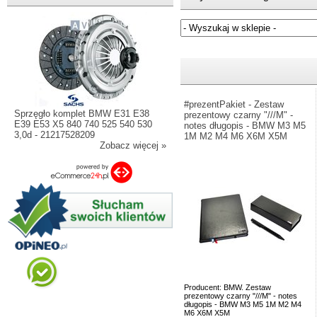
Jeżeli nie znasz numeru częśc
#prezentPakiet - Zestaw
Sprzęgło komplet BMW E31 E38
prezentowy czarny "///M" -
E39 E53 X5 840 740 525 540 530
notes długopis - BMW M3 M5
3,0d - 21217528209
1M M2 M4 M6 X6M X5M
Zobacz więcej »
Producent: BMW. Zestaw
prezentowy czarny "///M" - notes
długopis - BMW M3 M5 1M M2 M4
M6 X6M X5M