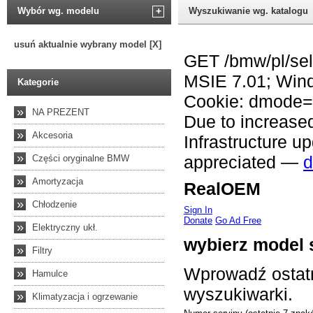
Wybór wg. modelu
+
Wyszukiwanie wg. katalogu
usuń aktualnie wybrany model [X]
Kategorie
»
NA PREZENT
»
Akcesoria
»
Części oryginalne BMW
»
Amortyzacja
»
Chłodzenie
»
Elektryczny ukł.
»
Filtry
»
Hamulce
»
Klimatyzacja i ogrzewanie