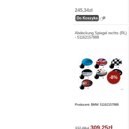
245,34zł
Abdeckung Spiegel rechts (RL)
- 51162157888
-8%
Producent: BMW. 51162157888
309,25zł
337,08zł