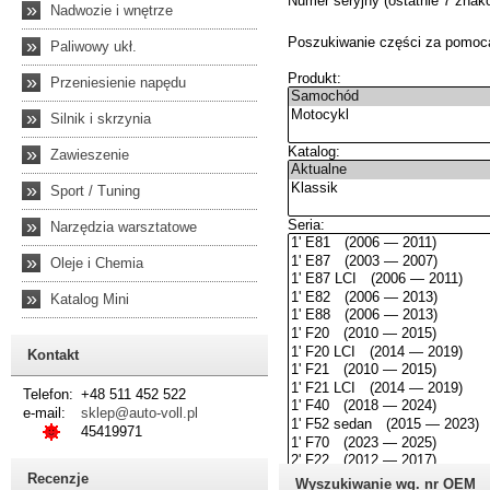
»
Nadwozie i wnętrze
»
Paliwowy ukł.
»
Przeniesienie napędu
»
Silnik i skrzynia
»
Zawieszenie
»
Sport / Tuning
»
Narzędzia warsztatowe
»
Oleje i Chemia
»
Katalog Mini
Kontakt
Telefon:
+48 511 452 522
e-mail:
sklep@auto-voll.pl
45419971
Recenzje
Wyszukiwanie wg. nr OEM