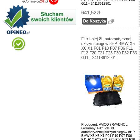
G11 - 24118612901
641,52zł
Filtr i olej 8L automatycznej
skrzyni biegów 8HP BMW X5
X6 X1 F01 F10 F07 F06 F11
F12 F20 F21 F23 F30 F32 F36
G11 - 24118612901
Producent: VAICO i RAVENOL
Germany. Filtr i olej 8L
automatycznej skrzyni biegów 8HP
BMW X5 X6 X1 F01 F10 F07 F06
F11 F12 F20 F21 F23 F30 F32 F36