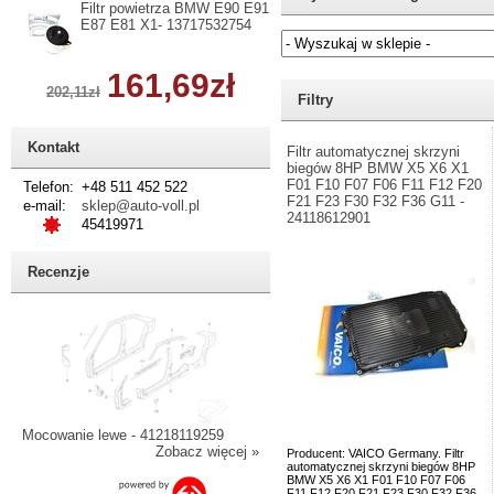
Filtr powietrza BMW E90 E91
E87 E81 X1- 13717532754
161,69zł
Jeżeli nie znasz numeru częśc
202,11zł
Filtry
Kontakt
Filtr automatycznej skrzyni
biegów 8HP BMW X5 X6 X1
F01 F10 F07 F06 F11 F12 F20
Telefon:
+48 511 452 522
F21 F23 F30 F32 F36 G11 -
e-mail:
sklep@auto-voll.pl
24118612901
45419971
Recenzje
Mocowanie lewe - 41218119259
Zobacz więcej »
Producent: VAICO Germany. Filtr
automatycznej skrzyni biegów 8HP
BMW X5 X6 X1 F01 F10 F07 F06
F11 F12 F20 F21 F23 F30 F32 F36