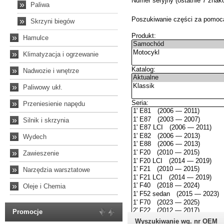
»
Paliwa
»
Skrzyni biegów
»
Hamulce
»
Klimatyzacja i ogrzewanie
»
Nadwozie i wnętrze
»
Paliwowy ukł.
»
Przeniesienie napędu
»
Silnik i skrzynia
»
Wydech
»
Zawieszenie
»
Narzędzia warsztatowe
»
Oleje i Chemia
Promocje
Wyszukiwanie wg. nr OEM