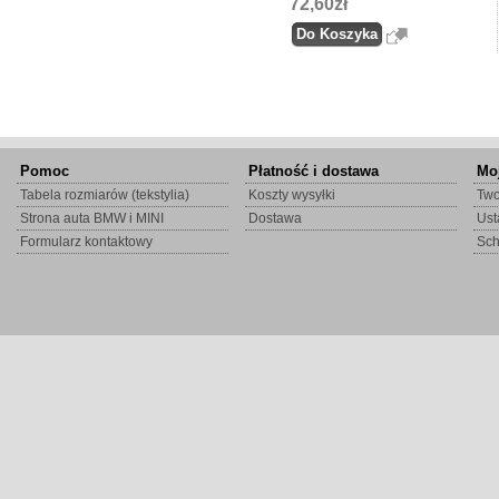
72,60zł
Pomoc
Płatność i dostawa
Mo
Tabela rozmiarów (tekstylia)
Koszty wysyłki
Two
Strona auta BMW i MINI
Dostawa
Ust
Formularz kontaktowy
Sc