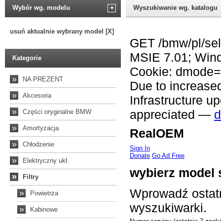
Wybór wg. modelu
+
Wyszukiwanie wg. katalogu
usuń aktualnie wybrany model [X]
Kategorie
»
NA PREZENT
»
Akcesoria
»
Części oryginalne BMW
»
Amortyzacja
»
Chłodzenie
»
Elektryczny ukł.
»
Filtry
»
Powietrza
»
Kabinowe