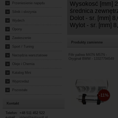
Wysokosć [mm] 
»
Przeniesienie napędu
średnica zewnętr
»
Silnik i skrzynia
Dolot - sr. [mm] 8
»
Wydech
Wylot - sr. [mm] 8
»
Opony
»
Zawieszenie
Produkty zamienne
»
Sport / Tuning
»
Filtr paliwa M47N M57N -
Narzędzia warsztatowe
Oryginał BMW - 13327794549
»
Oleje i Chemia
»
Katalog Mini
»
Wyprzedaż
»
Pozostałe
-11%
Kontakt
Telefon:
+48 511 452 522
e-mail:
sklep@auto-voll.pl