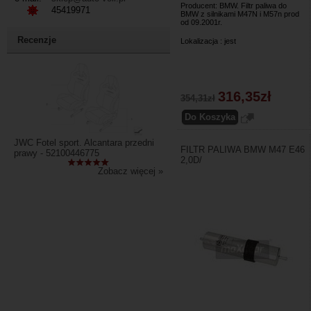
Producent: BMW. Filtr paliwa do
45419971
BMW z silnikami M47N i M57n prod
od 09.2001r.
Recenzje
Lokalizacja : jest
316,35zł
354,31zł
JWC Fotel sport. Alcantara przedni
FILTR PALIWA BMW M47 E46
prawy - 52100446775
2,0D/
Zobacz więcej »