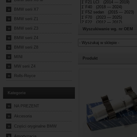
»
BMW serii X7
»
BMW serii Z1
»
BMW serii Z3
Wyszukiwanie wg. nr OEM
»
BMW serii Z4
»
BMW serii Z8
Jeżeli nie znasz numeru częśc
»
MINI
Produkt
»
MW serii Z4
2024-10-04 23:57:59
»
Rolls-Royce
Kategorie
»
NA PREZENT
»
Akcesoria
»
Części oryginalne BMW
»
Amortyzacja