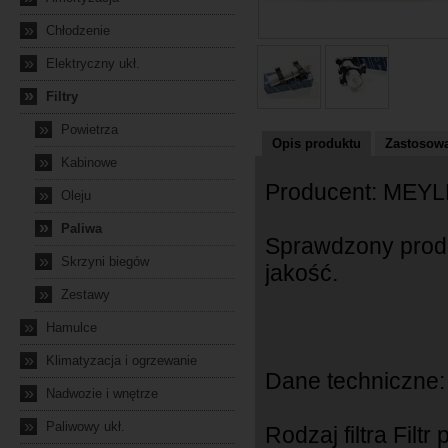
»
Chłodzenie
»
Elektryczny ukł.
»
Filtry
»
Powietrza
Opis produktu
Zastosowa
»
Kabinowe
Producent: ME
»
Oleju
»
Paliwa
Sprawdzony prod
»
Skrzyni biegów
jakość.
»
Zestawy
»
Hamulce
»
Klimatyzacja i ogrzewanie
Dane techniczne:
»
Nadwozie i wnętrze
»
Paliwowy ukł.
Rodzaj filtra Filt