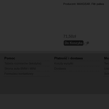
Producent: MAXGEAR. Filtr paliwa
71,50zł
Pomoc
Płatność i dostawa
Mo
Tabela rozmiarów (tekstylia)
Koszty wysyłki
Two
Strona auta BMW i MINI
Dostawa
Ust
Formularz kontaktowy
Sc