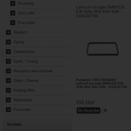
»
Przewody
Łańcuch rozrządu BMW E30
E36 318is M42 M44 318ti -
»
Uszczelki
11311247160
»
Pozostałe
»
Wydech
»
Opony
»
Zawieszenie
»
Sport / Tuning
»
Narzędzia warsztatowe
»
Producent: FEBI GERMANY.
Oleje i Chemia
Łańcuch rozrządu BMW E30 E36
318is M42 M44 318ti - 11311247160
»
Katalog Mini
»
Wyprzedaż
259,19zł
»
Pozostałe
Kontakt