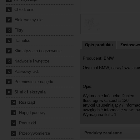
»
Chłodzenie
»
Elektryczny ukł.
»
Filtry
»
Hamulce
Opis produktu
Zastosowa
»
Klimatyzacja i ogrzewanie
Producent: BMW
»
Nadwozie i wnętrze
Oryginał BMW, najwyższa jako
»
Paliwowy ukł.
»
Przeniesienie napędu
Opis:
»
Silnik i skrzynia
Wykonanie łańcucha Duplex
Ilosć ogniw łańcucha 120
»
Rozrząd
artykuł uzupełniający / informa
uwzględnić informację serwiso
»
Napęd pasowy
Wymagana ilość 1
»
Poduszki
»
Produkty zamienne
Przepływomierze