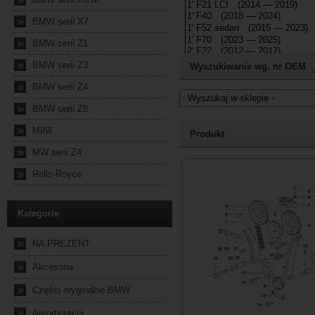
»
BMW serii X7
»
BMW serii Z1
»
BMW serii Z3
Wyszukiwanie wg. nr OEM
»
BMW serii Z4
»
BMW serii Z8
Jeżeli nie znasz numeru częśc
»
MINI
Produkt
»
MW serii Z4
2026-08-04 22:20:08
»
Rolls-Royce
Kategorie
»
NA PREZENT
»
Akcesoria
»
Części oryginalne BMW
»
Amortyzacja