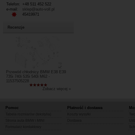
Telefon:
+48 511 452 522
e-mail:
sklep@auto-voll.pl
45419971
Recenzje
Przewód chłodnicy BMW E38 E39
735i 740i 535i 540i M62 -
11537505228
Zobacz więcej »
Pomoc
Płatność i dostawa
Mo
Tabela rozmiarów (tekstylia)
Koszty wysyłki
Two
Strona auta BMW i MINI
Dostawa
Ust
Formularz kontaktowy
Sc