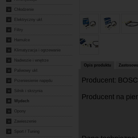
»
Chłodzenie
»
Elektryczny ukł.
»
Filtry
»
Hamulce
»
Klimatyzacja i ogrzewanie
»
Nadwozie i wnętrze
Opis produktu
Zastosowa
»
Paliwowy ukł.
Producent: BOS
»
Przeniesienie napędu
»
Silnik i skrzynia
Producent na pie
»
Wydech
»
Opony
»
Zawieszenie
»
Sport / Tuning