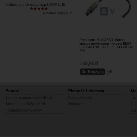
Chłodnica klimatyzacji BMW E39
Zobacz więcej »
Producent: MAXGEAR. Sonda
lambda uniwersalna 4-przew BMW
E36 E46 E38 E39 X5 Z3 Z4 E60 E61
E65
168,96zł
Pomoc
Płatność i dostawa
Mo
Tabela rozmiarów (tekstylia)
Koszty wysyłki
Two
Strona auta BMW i MINI
Dostawa
Ust
Formularz kontaktowy
Sc