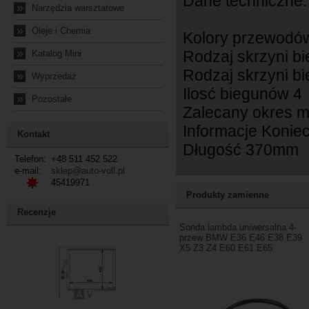
Dane techniczne:
»
Narzędzia warsztatowe
»
Oleje i Chemia
Kolory przewodów:
»
Rodzaj skrzyni b
Katalog Mini
Rodzaj skrzyni b
»
Wyprzedaż
Ilosć biegunów 4
»
Pozostałe
Zalecany okres m
Informacje Konie
Kontakt
Długość 370mm
Telefon:
+48 511 452 522
e-mail:
sklep@auto-voll.pl
45419971
Produkty zamienne
Recenzje
Sonda lambda uniwersalna 4-
przew BMW E36 E46 E38 E39
X5 Z3 Z4 E60 E61 E65