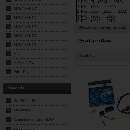
»
BMW serii X7
»
BMW serii Z1
»
BMW serii Z3
Wyszukiwanie wg. nr OEM
»
BMW serii Z4
»
BMW serii Z8
Jeżeli nie znasz numeru częśc
»
MINI
Produkt
»
MW serii Z4
2024-10-04 23:58:02
»
Rolls-Royce
Kategorie
»
NA PREZENT
»
Akcesoria
»
Części oryginalne BMW
»
Amortyzacja