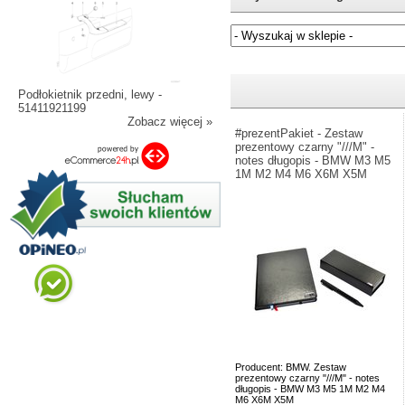
Jeżeli nie znasz numeru częśc
Podłokietnik przedni, lewy -
51411921199
Zobacz więcej »
#prezentPakiet - Zestaw
prezentowy czarny "///M" -
notes długopis - BMW M3 M5
1M M2 M4 M6 X6M X5M
Producent: BMW. Zestaw
prezentowy czarny "///M" - notes
długopis - BMW M3 M5 1M M2 M4
M6 X6M X5M