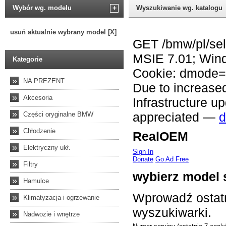
Wybór wg. modelu
+
Wyszukiwanie wg. katalogu
usuń aktualnie wybrany model [X]
Kategorie
»
NA PREZENT
»
Akcesoria
»
Części oryginalne BMW
»
Chłodzenie
»
Elektryczny ukł.
»
Filtry
»
Hamulce
»
Klimatyzacja i ogrzewanie
»
Nadwozie i wnętrze