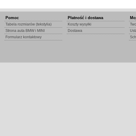
Pomoc
Płatność i dostawa
Mo
Tabela rozmiarów (tekstylia)
Koszty wysyłki
Two
Strona auta BMW i MINI
Dostawa
Ust
Formularz kontaktowy
Sc