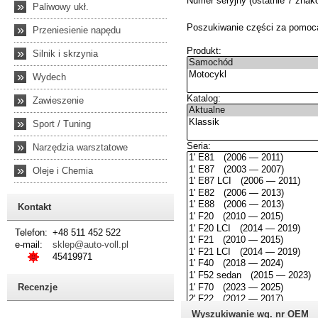
»
Paliwowy ukł.
»
Przeniesienie napędu
»
Silnik i skrzynia
»
Wydech
»
Zawieszenie
»
Sport / Tuning
»
Narzędzia warsztatowe
»
Oleje i Chemia
Kontakt
Telefon:
+48 511 452 522
e-mail:
sklep@auto-voll.pl
45419971
Recenzje
Wyszukiwanie wg. nr OEM