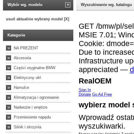
Wybór wg. modelu
+
Wyszukiwanie wg. katalogu
usuń aktualnie wybrany model [X]
Kategorie
»
NA PREZENT
»
Akcesoria
»
Części oryginalne BMW
»
Elektryczny ukł.
»
Hamulce
»
Klimatyzacja i ogrzewanie
»
Nadwozie i wnętrze
»
Przeniesienie napędu
»
Silnik i skrzynia