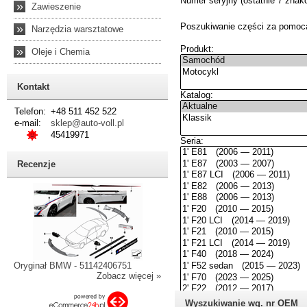
»
Zawieszenie
»
Narzędzia warsztatowe
»
Oleje i Chemia
Kontakt
Telefon:
+48 511 452 522
e-mail:
sklep@auto-voll.pl
45419971
Recenzje
Oryginał BMW - 51142406751
Zobacz więcej »
Wyszukiwanie wg. nr OEM