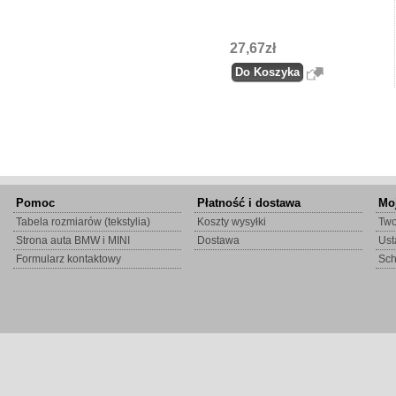
27,67zł
Pomoc
Płatność i dostawa
Mo
Tabela rozmiarów (tekstylia)
Koszty wysyłki
Two
Strona auta BMW i MINI
Dostawa
Ust
Formularz kontaktowy
Sc