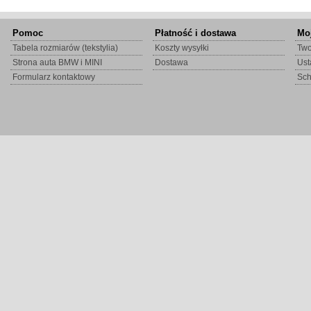
Pomoc
Płatność i dostawa
Mo
Tabela rozmiarów (tekstylia)
Koszty wysyłki
Two
Strona auta BMW i MINI
Dostawa
Ust
Formularz kontaktowy
Sc