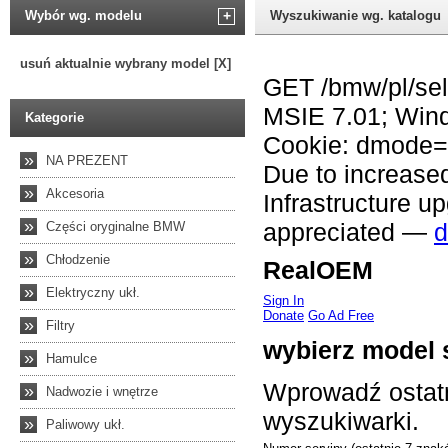
Wybór wg. modelu
+
Wyszukiwanie wg. katalogu
usuń aktualnie wybrany model [X]
Kategorie
»
NA PREZENT
»
Akcesoria
»
Części oryginalne BMW
»
Chłodzenie
»
Elektryczny ukł.
»
Filtry
»
Hamulce
»
Nadwozie i wnętrze
»
Paliwowy ukł.