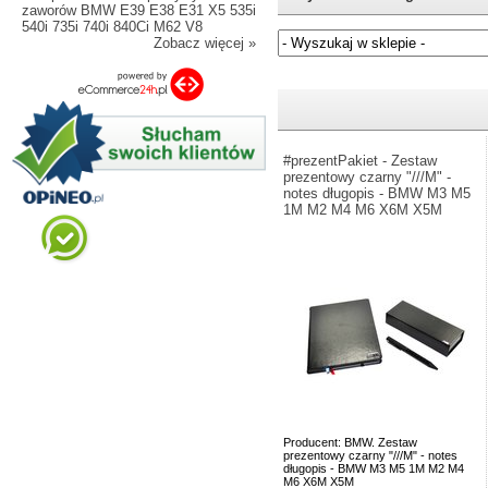
zaworów BMW E39 E38 E31 X5 535i
540i 735i 740i 840Ci M62 V8
Zobacz więcej »
Jeżeli nie znasz numeru częśc
#prezentPakiet - Zestaw
prezentowy czarny "///M" -
notes długopis - BMW M3 M5
1M M2 M4 M6 X6M X5M
Producent: BMW. Zestaw
prezentowy czarny "///M" - notes
długopis - BMW M3 M5 1M M2 M4
M6 X6M X5M