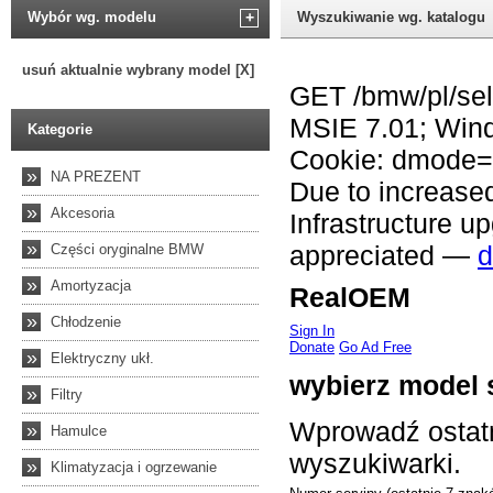
Wybór wg. modelu
+
Wyszukiwanie wg. katalogu
usuń aktualnie wybrany model [X]
Kategorie
»
NA PREZENT
»
Akcesoria
»
Części oryginalne BMW
»
Amortyzacja
»
Chłodzenie
»
Elektryczny ukł.
»
Filtry
»
Hamulce
»
Klimatyzacja i ogrzewanie