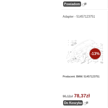
Adapter - 51457123751
-13%
Producent: BMW. 51457123751
78,37zł
90,12zł