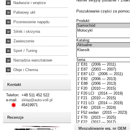
»
Nadwozie i wnętrze
»
Paliwowy ukł.
»
Przeniesienie napędu
»
Silnik i skrzynia
»
Zawieszenie
»
Sport / Tuning
»
Narzędzia warsztatowe
»
Oleje i Chemia
Kontakt
Telefon:
+48 511 452 522
e-mail:
sklep@auto-voll.pl
45419971
Recenzje
Wyszukiwanie wg. nr OEM