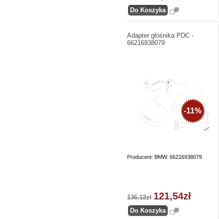
Adapter głośnika PDC -
66216938079
-11%
Producent: BMW. 66216938079
121,54zł
136,12zł