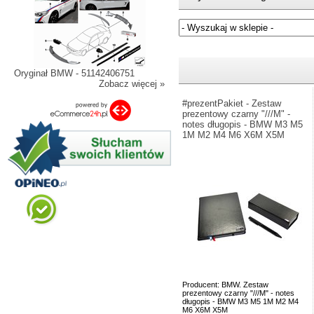
Jeżeli nie znasz numeru częśc
Oryginał BMW - 51142406751
Zobacz więcej »
#prezentPakiet - Zestaw
prezentowy czarny "///M" -
notes długopis - BMW M3 M5
1M M2 M4 M6 X6M X5M
Producent: BMW. Zestaw
prezentowy czarny "///M" - notes
długopis - BMW M3 M5 1M M2 M4
M6 X6M X5M