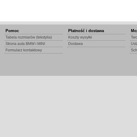
Pomoc
Płatność i dostawa
Mo
Tabela rozmiarów (tekstylia)
Koszty wysyłki
Two
Strona auta BMW i MINI
Dostawa
Ust
Formularz kontaktowy
Sc