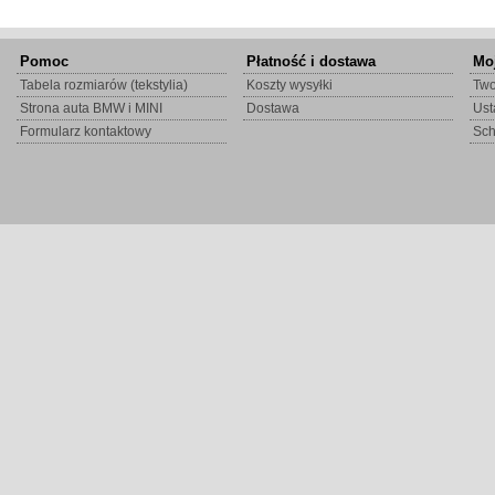
Pomoc
Płatność i dostawa
Mo
Tabela rozmiarów (tekstylia)
Koszty wysyłki
Two
Strona auta BMW i MINI
Dostawa
Ust
Formularz kontaktowy
Sc