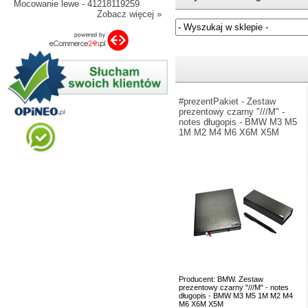
Mocowanie lewe - 41218119259
Zobacz więcej »
Jeżeli nie znasz numeru częśc
#prezentPakiet - Zestaw
prezentowy czarny "///M" -
notes długopis - BMW M3 M5
1M M2 M4 M6 X6M X5M
Producent: BMW. Zestaw
prezentowy czarny "///M" - notes
długopis - BMW M3 M5 1M M2 M4
M6 X6M X5M