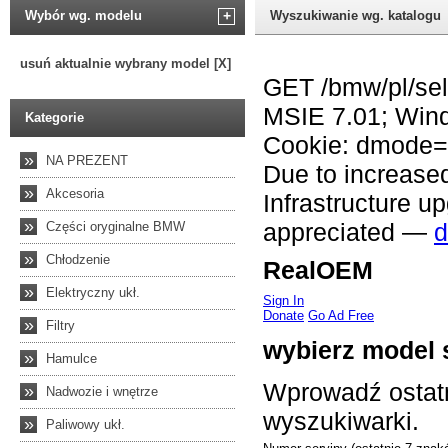
Wybór wg. modelu
+
Wyszukiwanie wg. katalogu
usuń aktualnie wybrany model [X]
Kategorie
»
NA PREZENT
»
Akcesoria
»
Części oryginalne BMW
»
Chłodzenie
»
Elektryczny ukł.
»
Filtry
»
Hamulce
»
Nadwozie i wnętrze
»
Paliwowy ukł.