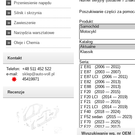
»
Przeniesienie napędu
»
Silnik i skrzynia
»
Zawieszenie
»
Narzędzia warsztatowe
»
Oleje i Chemia
Kontakt
Telefon:
+48 511 452 522
e-mail:
sklep@auto-voll.pl
45419971
Recenzje
Wyszukiwanie wg. nr OEM