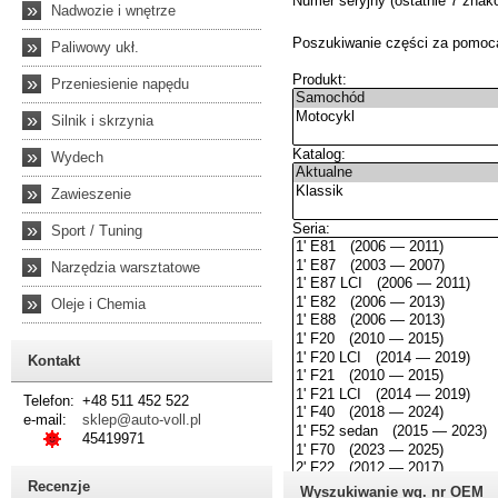
»
Nadwozie i wnętrze
»
Paliwowy ukł.
»
Przeniesienie napędu
»
Silnik i skrzynia
»
Wydech
»
Zawieszenie
»
Sport / Tuning
»
Narzędzia warsztatowe
»
Oleje i Chemia
Kontakt
Telefon:
+48 511 452 522
e-mail:
sklep@auto-voll.pl
45419971
Recenzje
Wyszukiwanie wg. nr OEM