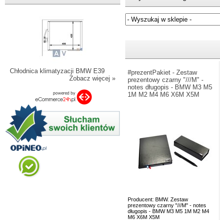
Jeżeli nie znasz numeru częśc
Chłodnica klimatyzacji BMW E39
#prezentPakiet - Zestaw
Zobacz więcej »
prezentowy czarny "///M" -
notes długopis - BMW M3 M5
1M M2 M4 M6 X6M X5M
Producent: BMW. Zestaw
prezentowy czarny "///M" - notes
długopis - BMW M3 M5 1M M2 M4
M6 X6M X5M