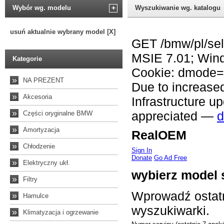
Wybór wg. modelu
+
Wyszukiwanie wg. katalogu
usuń aktualnie wybrany model [X]
Kategorie
»
NA PREZENT
»
Akcesoria
»
Części oryginalne BMW
»
Amortyzacja
»
Chłodzenie
»
Elektryczny ukł.
»
Filtry
»
Hamulce
»
Klimatyzacja i ogrzewanie