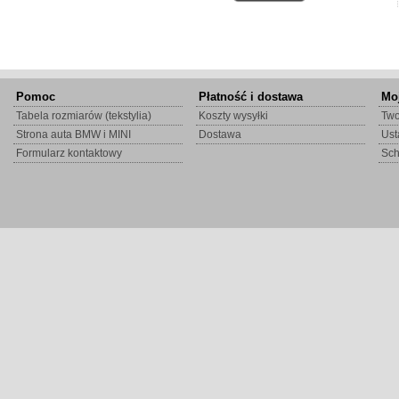
Pomoc
Płatność i dostawa
Mo
Tabela rozmiarów (tekstylia)
Koszty wysyłki
Two
Strona auta BMW i MINI
Dostawa
Ust
Formularz kontaktowy
Sc