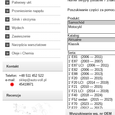
»
Paliwowy ukł.
»
Przeniesienie napędu
»
Silnik i skrzynia
»
Wydech
»
Zawieszenie
»
Narzędzia warsztatowe
»
Oleje i Chemia
Kontakt
Telefon:
+48 511 452 522
e-mail:
sklep@auto-voll.pl
45419971
Recenzje
Wyszukiwanie wg. nr OEM