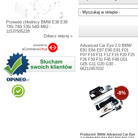
Przewód chłodnicy BMW E38 E39
Jeżeli nie znasz numeru częśc
735i 740i 535i 540i M62 -
11537505228
Zobacz więcej »
Advanced Car Eye 2.0 BMW
E81 E84 E87 E90 E91 F01
F07 F10 F11 F12 F15 F20 F25
F26 F30 F31 F45 F48 G01
G05 G11 G20 G30 -
66212457032
-8%
Producent: BMW. Advanced Car Eye