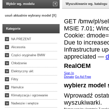
Wybór wg. modelu
+
Wyszukiwanie wg. katalogu
usuń aktualnie wybrany model [X]
Kategorie
»
NA PREZENT
»
Akcesoria
»
Części oryginalne BMW
»
Chłodzenie
»
Elektryczny ukł.
»
Filtry
»
Hamulce
»
Klimatyzacja i ogrzewanie
»
Nadwozie i wnętrze