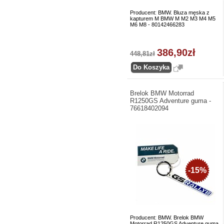
Producent: BMW. Bluza męska z
kapturem M BMW M M2 M3 M4 M5
M6 M8 - 80142466283
386,90zł
448,81zł
Brelok BMW Motorrad
R1250GS Adventure guma -
76618402094
-15%
Producent: BMW. Brelok BMW
Motorrad R1250GS Adventure guma