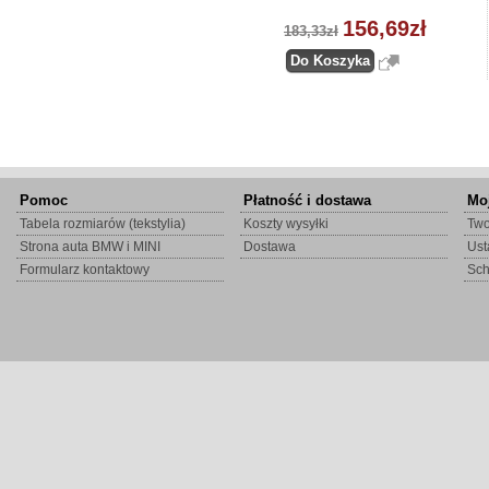
156,69zł
183,33zł
Pomoc
Płatność i dostawa
Mo
Tabela rozmiarów (tekstylia)
Koszty wysyłki
Two
Strona auta BMW i MINI
Dostawa
Ust
Formularz kontaktowy
Sc