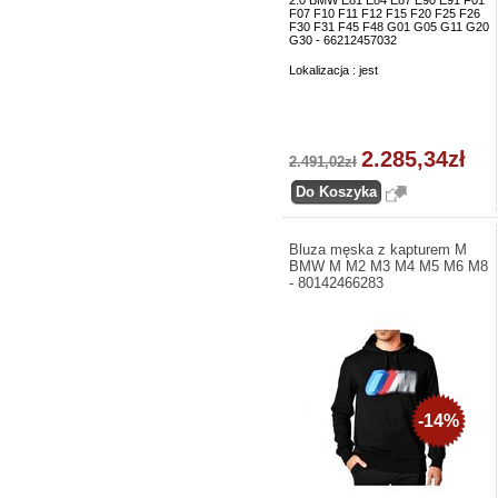
2.0 BMW E81 E84 E87 E90 E91 F01
F07 F10 F11 F12 F15 F20 F25 F26
F30 F31 F45 F48 G01 G05 G11 G20
G30 - 66212457032
Lokalizacja : jest
2.285,34zł
2.491,02zł
Bluza męska z kapturem M
BMW M M2 M3 M4 M5 M6 M8
- 80142466283
-14%