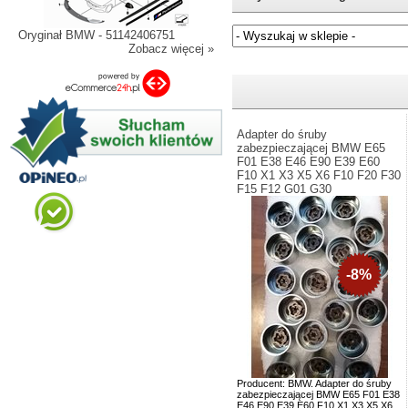
Oryginał BMW - 51142406751
Zobacz więcej »
Jeżeli nie znasz numeru częśc
Adapter do śruby
zabezpieczającej BMW E65
F01 E38 E46 E90 E39 E60
F10 X1 X3 X5 X6 F10 F20 F30
F15 F12 G01 G30
-8%
Producent: BMW. Adapter do śruby
zabezpieczającej BMW E65 F01 E38
E46 E90 E39 E60 F10 X1 X3 X5 X6