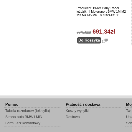
Producent: BMW. Baby Racer
jeździk III Motorsport BMW 1M M2
M3 M4 M5 M6 - 80932413198
691,34zł
774,31zł
Pomoc
Płatność i dostawa
Mo
Tabela rozmiarów (tekstylia)
Koszty wysyłki
Two
Strona auta BMW i MINI
Dostawa
Ust
Formularz kontaktowy
Sc