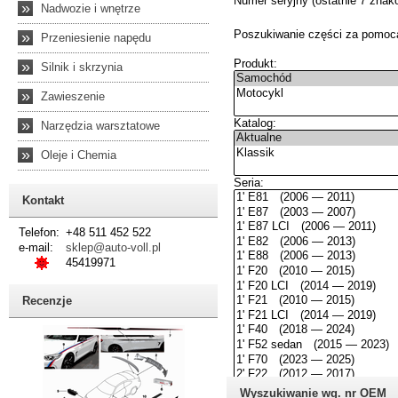
»
Nadwozie i wnętrze
»
Przeniesienie napędu
»
Silnik i skrzynia
»
Zawieszenie
»
Narzędzia warsztatowe
»
Oleje i Chemia
Kontakt
Telefon:
+48 511 452 522
e-mail:
sklep@auto-voll.pl
45419971
Recenzje
Wyszukiwanie wg. nr OEM