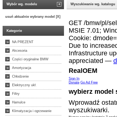
Wybór wg. modelu
+
Wyszukiwanie wg. katalogu
usuń aktualnie wybrany model [X]
Kategorie
»
NA PREZENT
»
Akcesoria
»
Części oryginalne BMW
»
Amortyzacja
»
Chłodzenie
»
Elektryczny ukł.
»
Filtry
»
Hamulce
»
Klimatyzacja i ogrzewanie