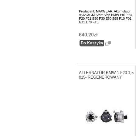
Producent: MAXGEAR. Akumulator
95Ah AGM Start Stop BMW E81 E87
F20 F21 E90 F30 E60 E65 F10 F01
G11 E70 F15
640,20zł
ALTERNATOR BMW 1 F20 1,5
015- REGENEROWANY