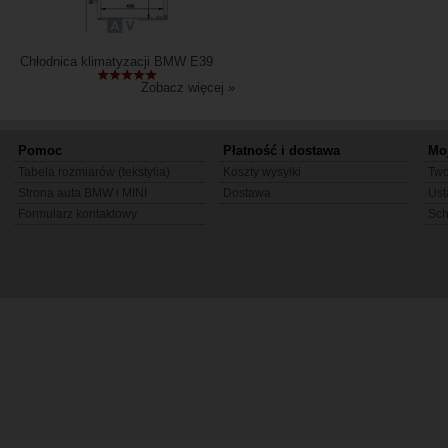
Chłodnica klimatyzacji BMW E39
Zobacz więcej »
Pomoc
Płatność i dostawa
Mo
Tabela rozmiarów (tekstylia)
Koszty wysyłki
Two
Strona auta BMW i MINI
Dostawa
Ust
Formularz kontaktowy
Sc