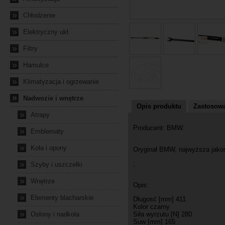
»
Chłodzenie
»
Elektryczny ukł.
»
Filtry
»
Hamulce
»
Klimatyzacja i ogrzewanie
»
Nadwozie i wnętrze
Opis produktu
Zastosowa
»
Atrapy
Producent: BMW.
»
Emblematy
»
Koła i opony
Oryginał BMW, najwyższa jako
»
;
Szyby i uszczelki
»
Wnętrze
Opis:
»
Elementy blacharskie
Długosć [mm] 411
Kolor czarny
»
Osłony i nadkola
Siła wyrzutu [N] 280
Suw [mm] 165