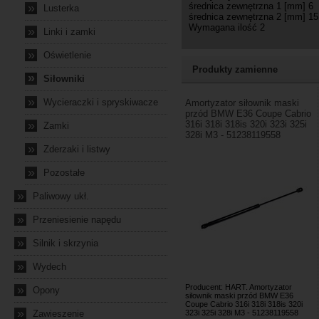
średnica zewnętrzna 1 [mm] 6
»
Lusterka
średnica zewnętrzna 2 [mm] 15
Wymagana ilość 2
»
Linki i zamki
»
Oświetlenie
Produkty zamienne
»
Siłowniki
»
Wycieraczki i spryskiwacze
Amortyzator siłownik maski
przód BMW E36 Coupe Cabrio
»
316i 318i 318is 320i 323i 325i
Zamki
328i M3 - 51238119558
»
Zderzaki i listwy
»
Pozostałe
»
Paliwowy ukł.
»
Przeniesienie napędu
»
Silnik i skrzynia
»
Wydech
Producent: HART. Amortyzator
»
Opony
siłownik maski przód BMW E36
Coupe Cabrio 316i 318i 318is 320i
»
Zawieszenie
323i 325i 328i M3 - 51238119558