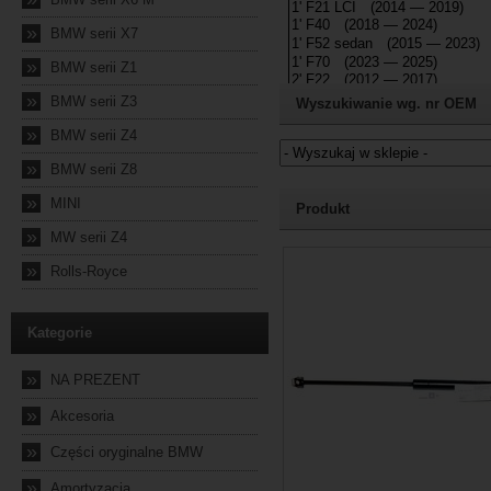
»
BMW serii X7
»
BMW serii Z1
»
BMW serii Z3
Wyszukiwanie wg. nr OEM
»
BMW serii Z4
»
BMW serii Z8
Jeżeli nie znasz numeru częśc
»
MINI
Produkt
»
MW serii Z4
2026-08-04 22:20:08
»
Rolls-Royce
Kategorie
»
NA PREZENT
»
Akcesoria
»
Części oryginalne BMW
»
Amortyzacja