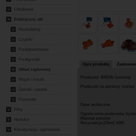
»
Chłodzenie
»
Elektryczny ukł.
»
Akumulatory
»
Czujniki
»
Przepływomierze
»
Przełączniki
Opis produktu
Zastosowa
»
Układ zapłonowy
Producent: BREMI Germany
»
Wiązki i kostki
Producent na pierwszy montaż
»
Żarówki i panele
»
Pozostałe
Dane techniczne:
»
Filtry
Ograniczenia producenta Sys
Materiał poliester
»
Hamulce
Rezystancja [Ohm] 1000
»
Klimatyzacja i ogrzewanie