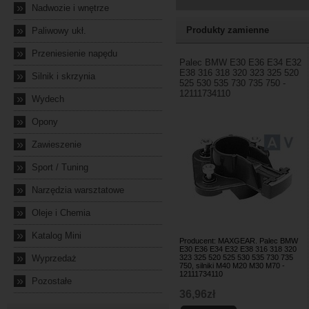
»
Nadwozie i wnętrze
»
Produkty zamienne
Paliwowy ukł.
»
Przeniesienie napędu
Palec BMW E30 E36 E34 E32
E38 316 318 320 323 325 520
»
Silnik i skrzynia
525 530 535 730 735 750 -
12111734110
»
Wydech
»
Opony
»
Zawieszenie
»
Sport / Tuning
»
Narzędzia warsztatowe
»
Oleje i Chemia
»
Katalog Mini
Producent: MAXGEAR. Palec BMW
E30 E36 E34 E32 E38 316 318 320
»
Wyprzedaż
323 325 520 525 530 535 730 735
750, silniki M40 M20 M30 M70 -
12111734110
»
Pozostałe
36,96zł