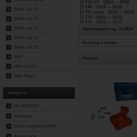
»
BMW serii X7
»
BMW serii Z1
»
BMW serii Z3
Wyszukiwanie wg. nr OEM
»
BMW serii Z4
»
BMW serii Z8
Jeżeli nie znasz numeru częśc
»
MINI
Produkt
»
MW serii Z4
2024-10-04 23:56:56
»
Rolls-Royce
Kategorie
»
NA PREZENT
»
Akcesoria
»
Części oryginalne BMW
»
Amortyzacja