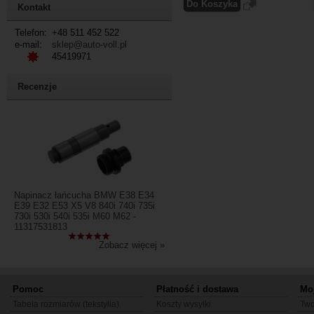
Kontakt
Telefon:
+48 511 452 522
e-mail:
sklep@auto-voll.pl
45419971
Recenzje
Napinacz łańcucha BMW E38 E34
E39 E32 E53 X5 V8 840i 740i 735i
730i 530i 540i 535i M60 M62 -
11317531813
Zobacz więcej »
Pomoc
Płatność i dostawa
Mo
Tabela rozmiarów (tekstylia)
Koszty wysyłki
Two