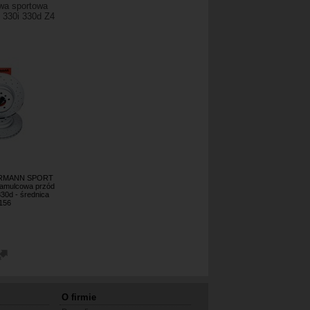
wa sportowa
330i 330d Z4
MERMANN SPORT
hamulcowa przód
30d - średnica
156
O firmie