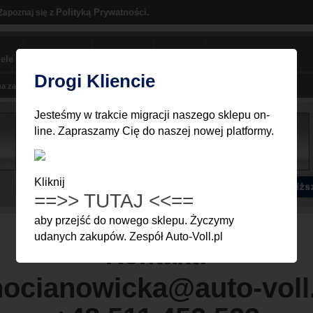
Polityką Prywatności.
Zapoznaj się z
ele
sklep BMW
polecamy
kontakt
kluby BMW
Drogi Kliencie
Koszyk jest pusty
a za części
Moje Konto
Zawartość koszyka
Zamówienie
Jesteśmy w trakcie migracji naszego sklepu on-
line. Zapraszamy Cię do naszej nowej platformy.
Kliknij
==>> TUTAJ <<==
aby przejść do nowego sklepu. Życzymy
udanych zakupów. Zespół Auto-Voll.pl
Kontakt:
ocianowicka@auto-voll