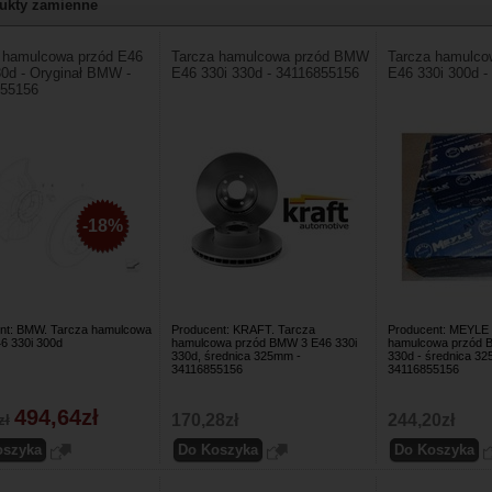
ukty zamienne
 hamulcowa przód E46
Tarcza hamulcowa przód BMW
Tarcza hamulc
30d - Oryginał BMW -
E46 330i 330d - 34116855156
E46 330i 300d -
855156
-18%
nt: BMW. Tarcza hamulcowa
Producent: KRAFT. Tarcza
Producent: MEYLE
 330i 300d
hamulcowa przód BMW 3 E46 330i
hamulcowa przód B
330d, średnica 325mm -
330d - średnica 3
34116855156
34116855156
494,64zł
170,28zł
244,20zł
zł