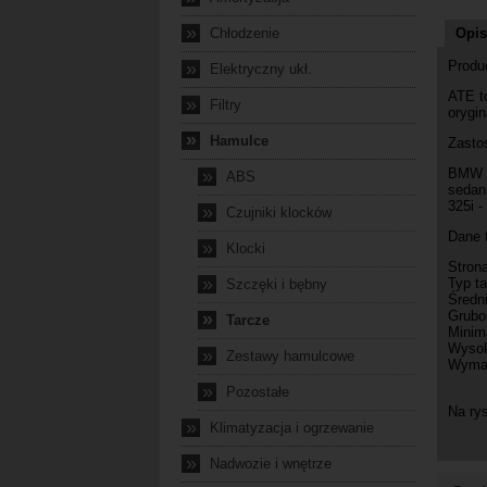
»
Chłodzenie
Opis
Prod
»
Elektryczny ukł.
ATE t
»
Filtry
orygi
»
Hamulce
Zasto
BMW s
»
ABS
sedan 
325i -
»
Czujniki klocków
Dane 
»
Klocki
Stron
»
Typ t
Szczęki i bębny
Średn
Grubo
»
Tarcze
Minim
Wysok
»
Zestawy hamulcowe
Wymag
»
Pozostałe
Na ry
»
Klimatyzacja i ogrzewanie
»
Nadwozie i wnętrze