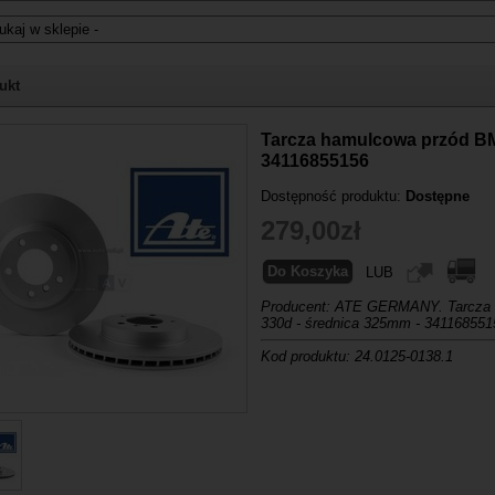
i nie znasz numeru części z oryginału BMW, możesz skorzystać z
katalogu
ukt
-04 23:57:38
Tarcza hamulcowa przód BM
34116855156
Dostępność produktu:
Dostępne
279,00zł
LUB
Producent: ATE GERMANY. Tarcza 
330d - średnica 325mm - 341168551
Kod produktu: 24.0125-0138.1
34116855156,34 11 6855156,34 11 6
Do Koszyka