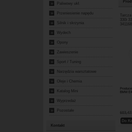
Prod
»
Paliwowy ukł.
»
Przeniesienie napędu
Tarcza
330i 3
»
Silnik i skrzynia
34116
»
Wydech
»
Opony
»
Zawieszenie
»
Sport / Tuning
»
Narzędzia warsztatowe
»
Oleje i Chemia
Produce
»
Katalog Mini
BMW E46
»
Wyprzedaż
»
Pozostałe
603,47
Kontakt