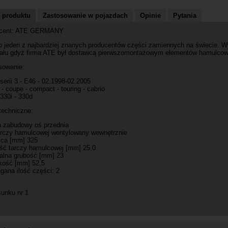
 produktu
Zastosowanie w pojazdach
Opinie
Pytania
ucent: ATE GERMANY
o jeden z najbardziej znanych producentów części zamiennych na świecie. 
nału gdyż firma ATE był dostawcą pierwszomontażowym elementów hamulco
sowanie:
erii 3 - E46 - 02.1998-02.2005
- coupe - compact - touring - cabrio
 330i - 330d
techniczne:
a zabudowy oś przednia
arczy hamulcowej wentylowany wewnętrznie
ica [mm] 325
ść tarczy hamulcowej [mm] 25,0
alna grubość [mm] 23
ość [mm] 52,5
ana ilość części: 2
sunku nr 1