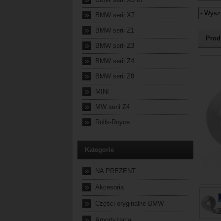
»
BMW serii X7
»
BMW serii Z1
Jeżel
Prod
»
BMW serii Z3
2024-10
»
BMW serii Z4
»
BMW serii Z8
»
MINI
»
MW serii Z4
»
Rolls-Royce
Kategorie
»
NA PREZENT
»
Akcesoria
»
Części oryginalne BMW
»
Amortyzacja