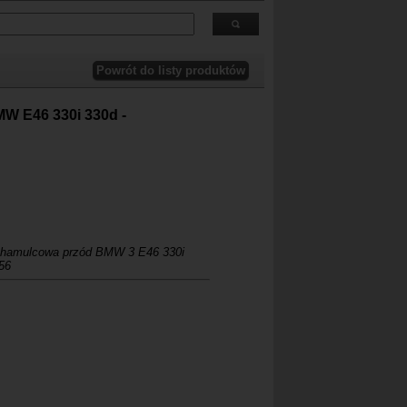
 RealOEM.com
.
W E46 330i 330d -
hamulcowa przód BMW 3 E46 330i
56
 855 156,34 11 6 855156,6855156