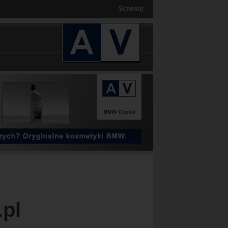
Schowaj
.pl