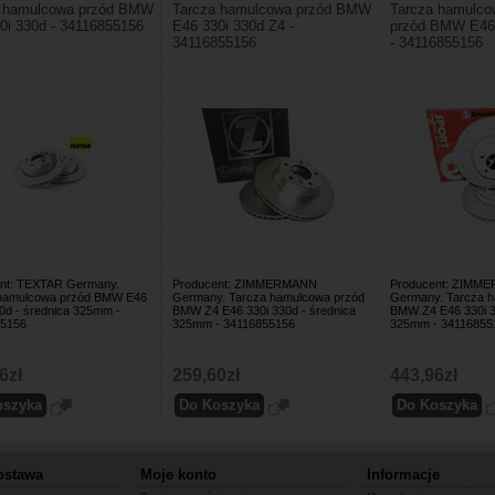
a hamulcowa przód BMW
Tarcza hamulcowa przód BMW
Tarcza hamulco
0i 330d - 34116855156
E46 330i 330d Z4 -
przód BMW E46 
34116855156
- 34116855156
nt: TEXTAR Germany.
Producent: ZIMMERMANN
Producent: ZIM
hamulcowa przód BMW E46
Germany. Tarcza hamulcowa przód
Germany. Tarcza 
30d - średnica 325mm -
BMW Z4 E46 330i 330d - średnica
BMW Z4 E46 330i 3
55156
325mm - 34116855156
325mm - 34116855
6zł
259,60zł
443,96zł
ostawa
Moje konto
Informacje