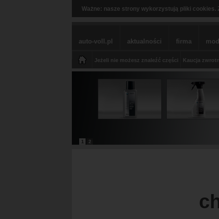
Ważne: nasze strony wykorzystują pliki cookies. 
auto-voll.pl
aktualności
firma
mod
Jeżeli nie możesz znaleźć części
Kaucja zwrotn
1
2
ch