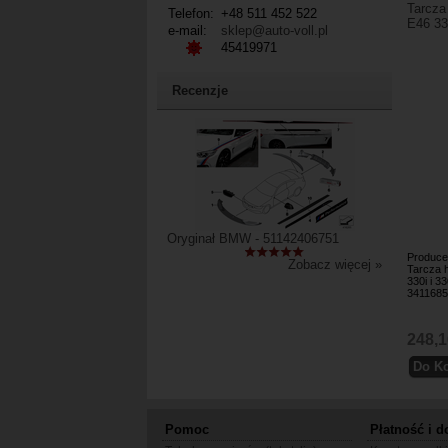
Tarcz
Telefon:
+48 511 452 522
E46 33
e-mail:
sklep@auto-voll.pl
45419971
Recenzje
Oryginał BMW - 51142406751
Produce
Zobacz więcej »
Tarcza 
330i i 3
341168
248,1
Pomoc
Płatność i d