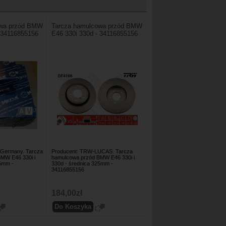
owa przód BMW
Tarcza hamulcowa przód BMW
 34116855156
E46 330i 330d - 34116855156
 Germany. Tarcza
Producent: TRW-LUCAS. Tarcza
MW E46 330i i
hamulcowa przód BMW E46 330i i
25mm -
330d - średnica 325mm -
34116855156
184,00zł