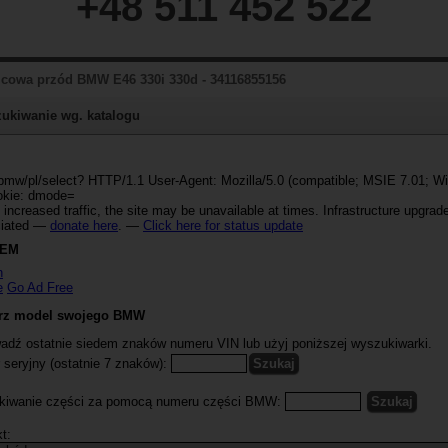
+48 511 452 522
cowa przód BMW E46 330i 330d - 34116855156
ukiwanie wg. katalogu