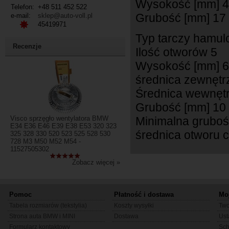
Wysokość [mm] 4
Telefon:
+48 511 452 522
Grubość [mm] 17
e-mail:
sklep@auto-voll.pl
45419971
Typ tarczy hamul
Recenzje
Ilość otworów 5
Wysokość [mm] 
średnica zewnętr
Średnica wewnętr
Grubość [mm] 10
Visco sprzęgło wentylatora BMW
Minimalna gruboś
E34 E36 E46 E39 E38 E53 320 323
średnica otworu 
325 328 330 520 523 525 528 530
728 M3 M50 M52 M54 -
11527505302
Zobacz więcej »
Pomoc
Płatność i dostawa
Mo
Tabela rozmiarów (tekstylia)
Koszty wysyłki
Two
Strona auta BMW i MINI
Dostawa
Ust
Formularz kontaktowy
Sc