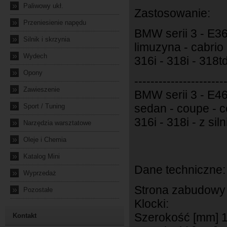
»
Paliwowy ukł.
Zastosowanie:
»
Przeniesienie napędu
BMW serii 3 - E3
»
Silnik i skrzynia
limuzyna - cabrio
»
Wydech
316i - 318i - 318td
»
Opony
----------------------
»
Zawieszenie
BMW serii 3 - E4
»
sedan - coupe - c
Sport / Tuning
316i - 318i - z si
»
Narzędzia warsztatowe
»
Oleje i Chemia
»
Katalog Mini
Dane techniczne:
»
Wyprzedaż
Strona zabudowy 
»
Pozostałe
Klocki:
Szerokość [mm] 
Kontakt