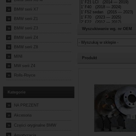
»
BMW serii X7
»
BMW serii Z1
»
BMW serii Z3
Wyszukiwanie wg. nr OEM
»
BMW serii Z4
»
BMW serii Z8
Jeżeli nie znasz numeru częśc
»
MINI
Produkt
»
MW serii Z4
2024-10-04 23:57:32
»
Rolls-Royce
Kategorie
»
NA PREZENT
»
Akcesoria
»
Części oryginalne BMW
»
Amortyzacja