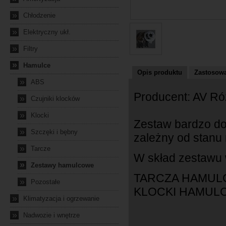
»
Chłodzenie
»
Elektryczny ukł.
»
Filtry
»
Hamulce
Opis produktu
Zastosowa
»
ABS
Producent: AV R
»
Czujniki klocków
»
Klocki
Zestaw bardzo do
»
Szczęki i bębny
zależny od stanu
»
Tarcze
W skład zestawu
»
Zestawy hamulcowe
TARCZA HAMULC
»
Pozostałe
KLOCKI HAMULCO
»
Klimatyzacja i ogrzewanie
»
Nadwozie i wnętrze