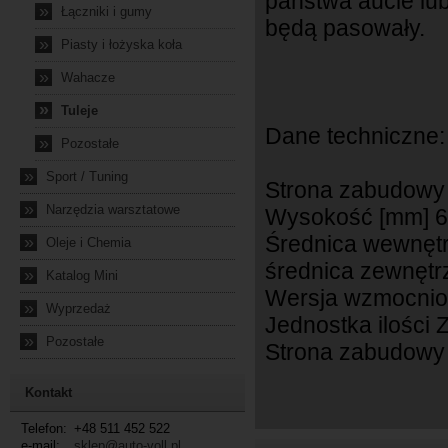
państwa aucie lu
»
Łączniki i gumy
będą pasowały.
»
Piasty i łożyska koła
»
Wahacze
»
Tuleje
Dane techniczne:
»
Pozostałe
»
Sport / Tuning
Strona zabudowy 
»
Narzędzia warsztatowe
Wysokość [mm] 
Średnica wewnęt
»
Oleje i Chemia
średnica zewnętr
»
Katalog Mini
Wersja wzmocni
»
Wyprzedaż
Jednostka ilości 
»
Pozostałe
Strona zabudowy 
Kontakt
Telefon:
+48 511 452 522
e-mail:
sklep@auto-voll.pl