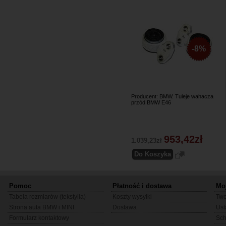
-8%
Producent: BMW. Tuleje wahacza
przód BMW E46
953,42zł
1.039,23zł
Pomoc
Płatność i dostawa
Mo
Tabela rozmiarów (tekstylia)
Koszty wysyłki
Two
Strona auta BMW i MINI
Dostawa
Ust
Formularz kontaktowy
Sc