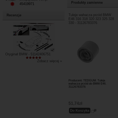
Produkty zamienne
45419971
Tuleje wahacza przód BMW
Recenzje
E46 316 318 320 323 325 328
330 - 31126783376
Oryginał BMW - 51142406751
Zobacz więcej »
Producent: TEDGUM. Tuleja
wahacza przód do BMW E46.
31126783376
51,74zł