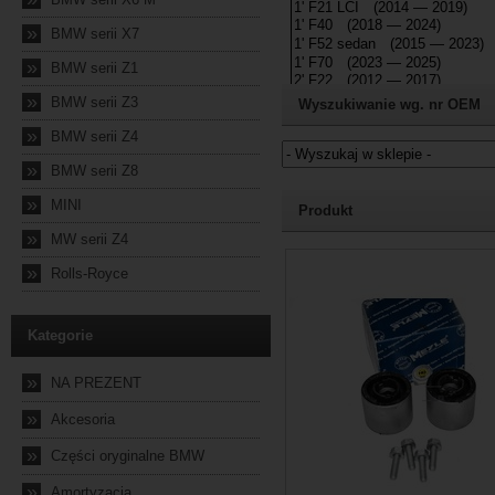
»
BMW serii X7
»
BMW serii Z1
»
BMW serii Z3
Wyszukiwanie wg. nr OEM
»
BMW serii Z4
»
BMW serii Z8
Jeżeli nie znasz numeru częśc
»
MINI
Produkt
»
MW serii Z4
2024-10-04 23:57:11
»
Rolls-Royce
Kategorie
»
NA PREZENT
»
Akcesoria
»
Części oryginalne BMW
»
Amortyzacja