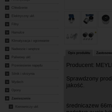
»
Chłodzenie
»
Elektryczny ukł.
»
Filtry
»
Hamulce
»
Klimatyzacja i ogrzewanie
»
Nadwozie i wnętrze
Opis produktu
Zastosowa
»
Paliwowy ukł.
Producent: ME
»
Przeniesienie napędu
»
Silnik i skrzynia
Sprawdzony prod
»
Wydech
jakość.
»
Opony
»
Zawieszenie
średnicazew 66m
»
Kierowniczy ukł.