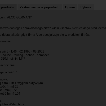
 produktu
Zastosowanie w pojazdach
Opinie
Pytania
ucent: ALCO GERMANY
 bardzo dobrego i sprawdzonego przez wielu klientów niemieckiego producenta
 dobra jakość gdyż firma Alco specjalizuje się w produkcji filtrów.
sowanie:
rii 3 - E46 - 02.1998 - 09.2001
- coupe - touring - cabrio - compact
 320d - silniki M47
techniczne:
ana ilość: 1
inowy:
 filtra Filtr z węglem aktywnym
ość [mm] 23
ść [mm] 672
kość [mm] 104
u:
 filtra Wkład filtra