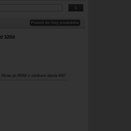
 RealOEM.com
.
8d 320d
iltrów do BMW z silnikami diesla M47.