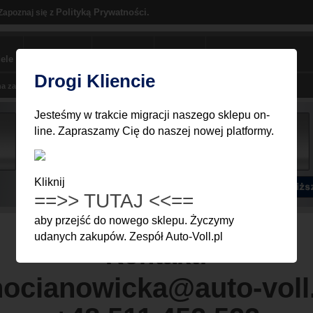
Polityką Prywatności.
Zapoznaj się z
ele
sklep BMW
polecamy
kontakt
kluby BMW
Drogi Kliencie
Koszyk jest pusty
a za części
Moje Konto
Zawartość koszyka
Zamówienie
Jesteśmy w trakcie migracji naszego sklepu on-
line. Zapraszamy Cię do naszej nowej platformy.
Kliknij
==>> TUTAJ <<==
aby przejść do nowego sklepu. Życzymy
udanych zakupów. Zespół Auto-Voll.pl
Kontakt:
ocianowicka@auto-voll