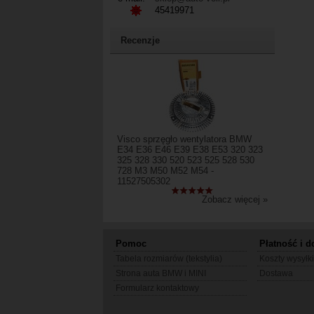
45419971
Recenzje
Visco sprzęgło wentylatora BMW
E34 E36 E46 E39 E38 E53 320 323
325 328 330 520 523 525 528 530
728 M3 M50 M52 M54 -
11527505302
Zobacz więcej »
Pomoc
Płatność i d
Tabela rozmiarów (tekstylia)
Koszty wysyłki
Strona auta BMW i MINI
Dostawa
Formularz kontaktowy