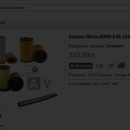
i nie znasz numeru części z oryginału BMW, możesz skorzystać z
katalogu
ukt
-04 23:57:00
Zestaw filtrów BMW E46 31
Dostępność produktu:
Dostępne
233,90zł
LUB
Producent: ALCO Germay. Zestaw 4 f
Kod produktu: alco_m47_e46
Do Koszyka