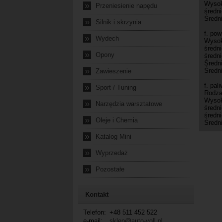
Wysok
»
Przeniesienie napędu
średn
Średn
»
Silnik i skrzynia
f. pow
»
Wydech
Wysok
średn
»
Opony
średn
Średn
»
Średn
Zawieszenie
f. pal
»
Sport / Tuning
Rodzaj
Wysok
»
Narzędzia warsztatowe
średn
średn
»
Oleje i Chemia
Średn
»
Katalog Mini
»
Wyprzedaż
»
Pozostałe
Kontakt
Telefon:
+48 511 452 522
e-mail:
sklep@auto-voll.pl