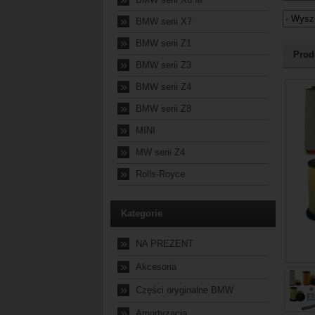
»
BMW serii X7
»
BMW serii Z1
Jeżel
Prod
»
BMW serii Z3
2024-10
»
BMW serii Z4
»
BMW serii Z8
»
MINI
»
MW serii Z4
»
Rolls-Royce
Kategorie
»
NA PREZENT
»
Akcesoria
»
Części oryginalne BMW
»
Amortyzacja