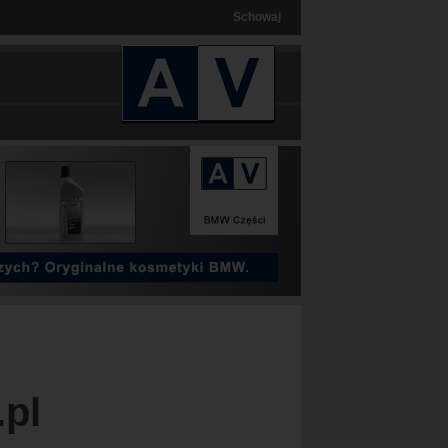
Schowaj
.pl