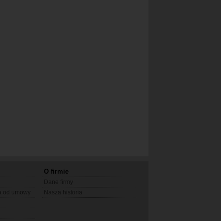
O firmie
Dane firmy
ia od umowy
Nasza historia