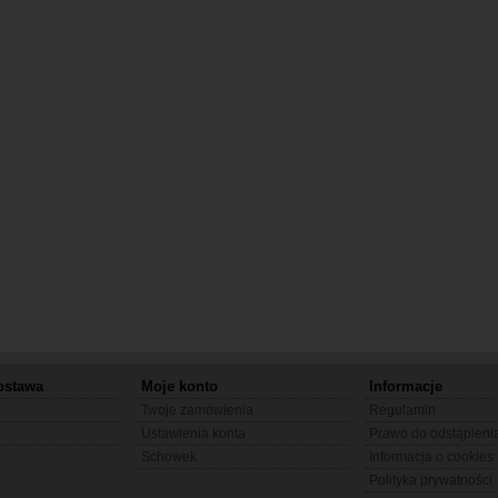
ostawa
Moje konto
Informacje
Twoje zamówienia
Regulamin
Ustawienia konta
Prawo do odstąpien
Schowek
Informacja o cookies
Polityka prywatności