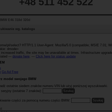
+48 511 452 522
w BMW E46 318d 320d
ukiwanie wg. katalogu