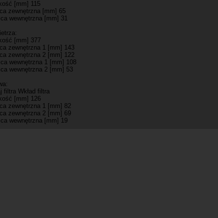
ość [mm] 115
ica zewnętrzna [mm] 65
ica wewnętrzna [mm] 31
ietrza:
ość [mm] 377
ica zewnętrzna 1 [mm] 143
ica zewnętrzna 2 [mm] 122
ica wewnętrzna 1 [mm] 108
ica wewnętrzna 2 [mm] 53
iwa:
 filtra Wkład filtra
ość [mm] 126
ica zewnętrzna 1 [mm] 82
ica zewnętrzna 2 [mm] 69
ica wewnętrzna [mm] 19